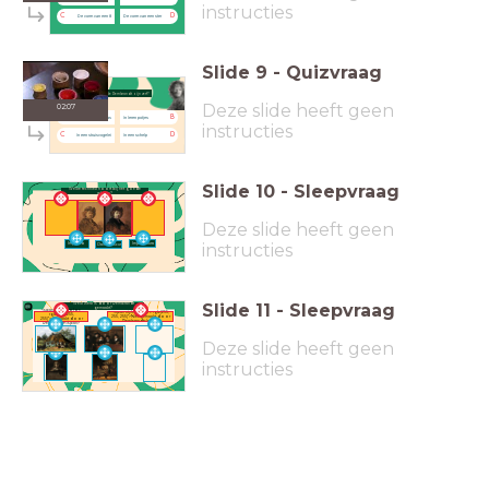
instructies
C
D
De vorm van een 8
De vorm van een ster
Slide
9
-
Quizvraag
Hoe bewaarde Rembrandt zijn verf?
Hoe bewaarde Rembrandt zijn verf?
Deze slide heeft geen
02:07
A
B
In een varkensblaas
In leren potjes
instructies
C
D
In een struisvogelei
In een schelp
Slide
10
-
Sleepvraag
Welke techniek hoort bij het goede
plaatje?
Deze slide heeft geen
instructies
Imprimatura
Impasto
Clair-obscur
Slide
11
-
Sleepvraag
Welk werk is door Rembrandt
gemaakt?
<span style="color:
<span style="color: rgb(255,
rgb(255, 255,
255, 255)">Niet gemaakt door
255)">Gemaakt door
Rembrandt</span>
Rembrandt</span>
Deze slide heeft geen
instructies