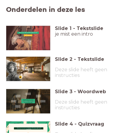
Onderdelen in deze les
Slide
1
-
Tekstslide
je mist een intro
Rembrandts Ateliergeheimen
Schilderen
Slide
2
-
Tekstslide
Deze slide heeft geen
instructies
Slide
3
-
Woordweb
Deze slide heeft geen
Wat herken je uit het
Wat herken je uit het atelier
atelier in dit schilderij
in dit schilderij van Rembrandt?
van Rembrandt?
instructies
Slide
4
-
Quizvraag
Weet jij hoeveel schilderijen Rembrandt heeft
gemaakt?