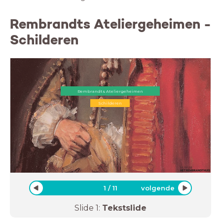
Rembrandts Ateliergeheimen -
Schilderen
Rembrandts Ateliergeheimen
Schilderen
1
/
11
volgende
Slide
1
:
Tekstslide