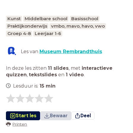
Kunst
Middelbare school
Basisschool
Praktijkonderwijs
vmbo, mavo, havo, vwo
Groep 4-8
Leerjaar 1-6
Les van
Museum Rembrandthuis
In deze les zitten
11 slides
,
met
interactieve
quizzen
,
tekstslides
en
1 video
.
Lesduur is:
15
min
Start les
Bewaar
Deel
Printen