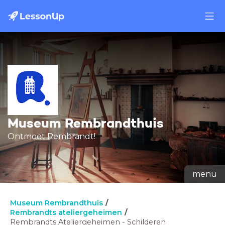
Museum Rembrandthuis
Ontmoet Rembrandt!
menu
Museum Rembrandthuis
Rembrandts ateliergeheimen
Rembrandts Ateliergeheimen - Schilderen