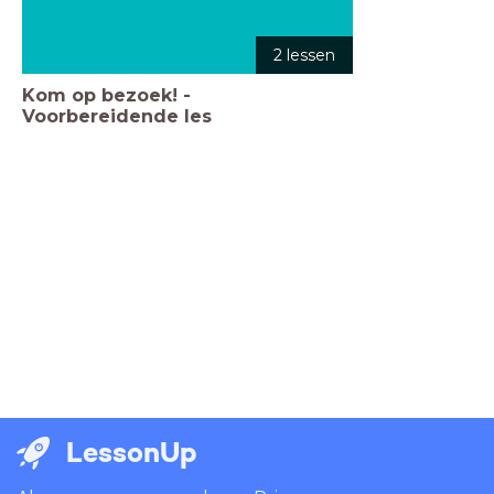
2 lessen
Kom op bezoek! -
Voorbereidende les
LessonUp