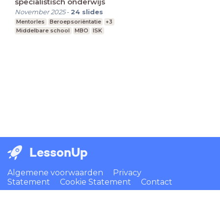
specialistisch onderwijs
November 2025
-
24
slides
Mentorles
Beroepsoriëntatie
+3
Middelbare school
MBO
ISK
LessonUp
Algemene voorwaarden
Privacy
Statement
Cookie Statement
Contact
Nederlands