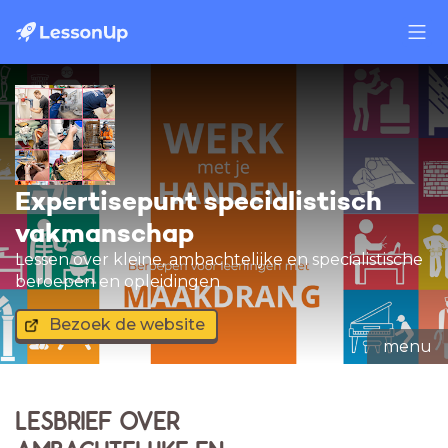
Expertisepunt specialistisch
vakmanschap
Lessen over kleine, ambachtelijke en specialistische
beroepen en opleidingen
Bezoek de website
menu
LESBRIEF OVER