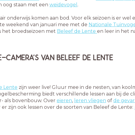
in oog staan met een
weidevogel
.
ir onderwijs komen aan bod. Voor elk seizoen is er wel e
tste weekend van januari mee met de
Nationale Tuinvoge
ns het broedseizoen met
Beleef de Lente
en leer in het n
VE-CAMERA'S VAN BELEEF DE LENTE
e Lente
zijn weer live! Gluur mee in de nesten, van kool
gelbescherming biedt verschillende lessen aan bij de clip
r- als bovenbouw. Over
eieren
,
leren vliegen
of
de geva
er zijn ook lessen over de soorten van Beleef de Lente: