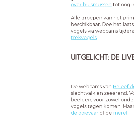
over huismussen
tot oog 
Alle groepen van het prima
beschikbaar. Doe het laa
vogels via webcams tijde
trekvogels
.
UITGELICHT: DE LI
De webcams van
Beleef d
slechtvalk en zeearend. Vo
beelden, voor zowel onde
vogels tegen komen. Maar 
de ooievaar
of de
merel
.