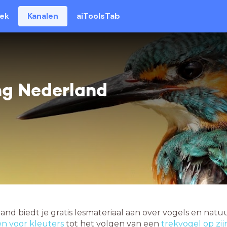
eek
Kanalen
aiToolsTab
g Nederland
d biedt je gratis lesmateriaal aan over vogels en natuu
en voor kleuters
tot het volgen van een
trekvogel op zijn