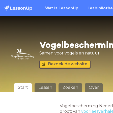
Wat is LessonUp
Lesbiblioth
Vogelbeschermin
Samen voor vogels en natuur
Bezoek de website
Start
Lessen
Zoeken
Over
Vogelbescherming Nederlan
groot: van
voorleesverhal