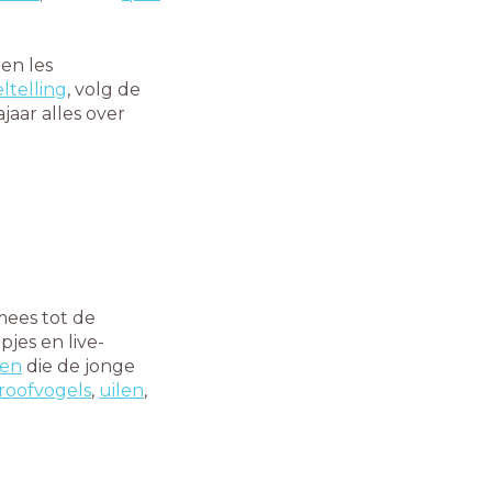
en les
ltelling
, volg de
ajaar alles over
mees tot de
jes en live-
ren
die de jonge
roofvogels
,
uilen
,