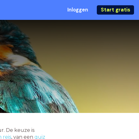
Inloggen
Start gratis
r. De keuze is
 reis
, van een
quiz