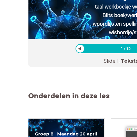
taal werkboekje w
Blits boek/we
woordlijsten spelli
wisbordje/st
1
/
12
Slide
1
:
Tekst
Onderdelen in deze les
http
Groep 8 Maandag 20 april