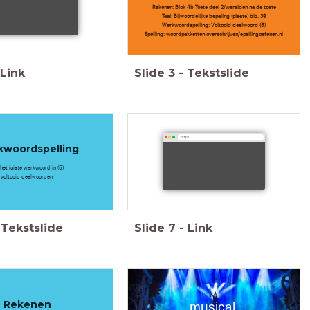
Rekenen: Blok 4b Toets deel 2/werelden na de toets
Taal: Bijwoordelijke bepaling (plaats) blz. 39
Werkwoordspelling: Voltooid deelwoord (5)
Spelling: woordpakketten overschrijven/spellingoefenen.nl
Link
Slide
3
-
Tekstslide
https:
woordspelling
 het juiste werkwoord in (5)
voltooid deelwoorden
Tekstslide
Slide
7
-
Link
Rekenen
musical