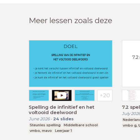
Meer lessen zoals deze
Spelling de infinitief en het
7.2 spe
voltooid deelwoord
July 202
June 2026
-
24
slides
Nederlan
Steunles spelling
Middelbare school
vmbo g, t
vmbo, mavo
Leerjaar 1