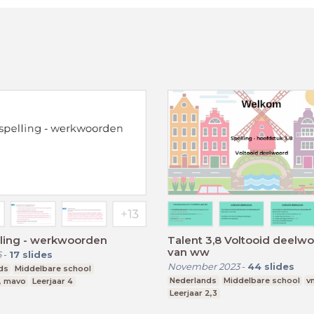
lling - werkwoorden
Talent 3,8 Voltooid deelw
van ww
6
-
17
slides
November 2023
-
44
slides
ds
Middelbare school
Nederlands
Middelbare school
v
, mavo
Leerjaar 4
Leerjaar 2,3