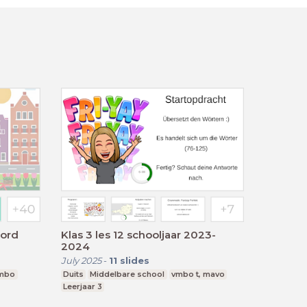
oord
Klas 3 les 12 schooljaar 2023-
2024
July 2025
-
11
slides
mbo
Duits
Middelbare school
vmbo t, mavo
Leerjaar 3