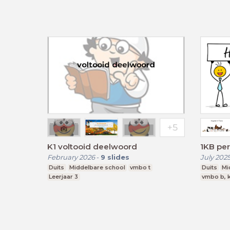
K1 voltooid deelwoord
1KB per
February 2026
-
9
slides
July 202
Duits
Middelbare school
vmbo t
Duits
Mi
Leerjaar 3
vmbo b, k