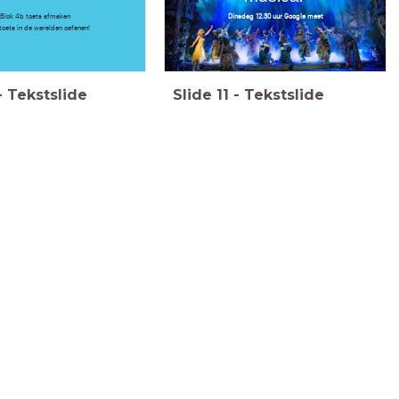
Blok 4b toets afmaken
Dinsdag 12.30 uur Google meet
toets in de werelden oefenen!
-
Tekstslide
Slide
11
-
Tekstslide