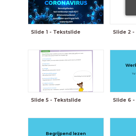
Benodigdheden:
taal werkboekje week 16/17
Blits boek/werkboek
woordlijsten spelling/schrift
wisbordje/stift
Slide
1
-
Tekstslide
Slide
2
-
Werk
Vul
Slide
5
-
Tekstslide
Slide
6
-
Begrijpend lezen