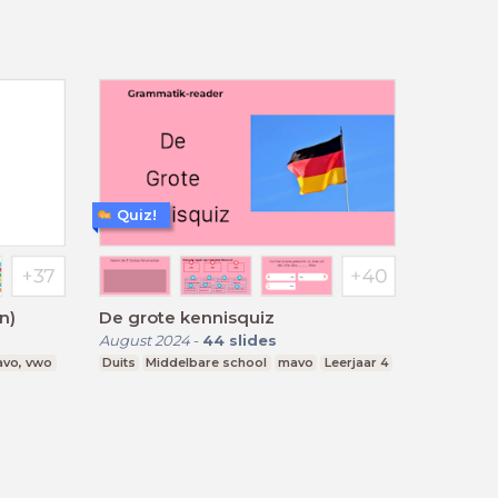
Quiz!
n)
De grote kennisquiz
August 2024
-
44
slides
avo, vwo
Duits
Middelbare school
mavo
Leerjaar 4