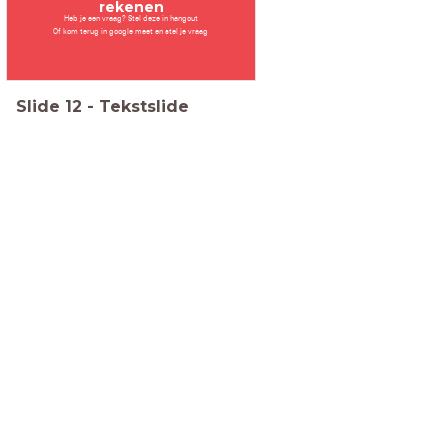
rekenen
Heb je een vraag? Stel deze in hangout
Of kom terug in google meet en stel je vraag
Slide
12
-
Tekstslide