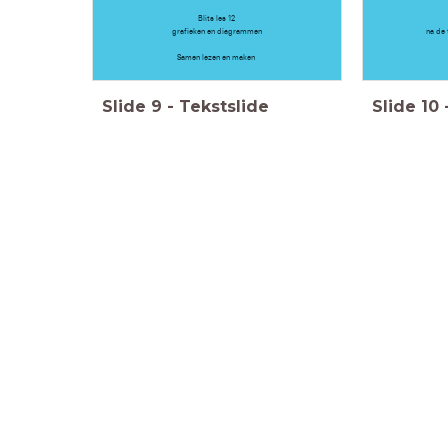
Blits les 12
grafieken en diagrammen
na de 
Samen lezen en maken
Slide
9
-
Tekstslide
Slide
10