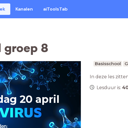
eek
Kanalen
aiToolsTab
 groep 8
Basisschool
G
In deze les zitte
Lesduur is:
4
ag 20 april
en: