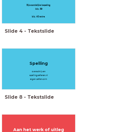
Bijwoordelijke bepaling
blz. 39
blz. 40 extra
Slide
4
-
Tekstslide
Spelling
overschrijven
spellingoefenen.nl
eigen oefenvorm
Slide
8
-
Tekstslide
Aan het werk of uitleg