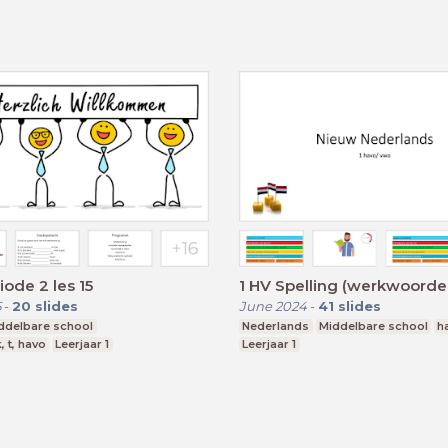
iode 2 les 15
1 HV Spelling (werkwoorde
5
-
20
slides
June 2024
-
41
slides
ddelbare school
Nederlands
Middelbare school
h
, t, havo
Leerjaar 1
Leerjaar 1