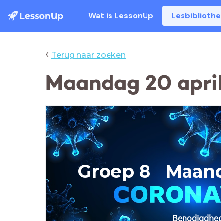
Wat is LessonUp
Lesbiblioth
‹
Terug naar zoeken
Maandag 20 april
Groep 8 Maand
Benodigdhed