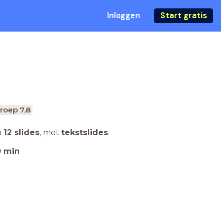
Inloggen
Start gratis
roep 7,8
n
12 slides
,
met
tekstslides
.
0
min