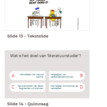
Slide
13
-
Tekstslide
Wat is het doel van 'literatuurstudie'?
Het creëren van nieuwe
Vergelijken van
A
B
kennis.
verschillende bronnen.
Het overnemen van tekst-
Het nalaten om bronnen te
C
D
fragmenten uit bronnen.
vermelden.
Slide
14
-
Quizvraag