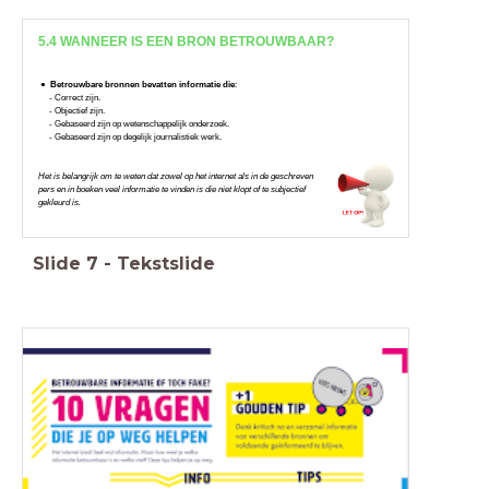
5.4 WANNEER IS EEN BRON BETROUWBAAR?
Betrouwbare bronnen bevatten informatie die
:
- Correct zijn.
- Objectief zijn.
- Gebaseerd zijn op wetenschappelijk onderzoek.
- Gebaseerd zijn op degelijk journalistiek werk.
Het is belangrijk om te weten dat zowel op het internet als in de geschreven
pers en in boeken veel informatie te vinden is die niet klopt of te subjectief
gekleurd is.
Slide
7
-
Tekstslide