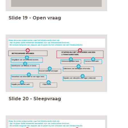
Slide
19
-
Open vraag
Sleep de juiste componenten naar het bijbehorende doel om:
- Aan te geven welke elementen kenmerken zijn van betrouwbare bronnen.
- De correcte volgorde van stappen aan te geven bij het uitvoeren van een literatuurstudie.
STAPPEN BIJ HET UITVOEREN VAN EEN
BETROUWBARE BRONNEN
LITERATUURSTUDIE.
Vergelijken van verschillende bronnen.
Wetenschappelijke basis
Correcte informatie
Identificeren van lacunes in kennis
Selecteren van belangrijke informatie.
Bronvermelding toevoegen
Verwerken van informatie tot een eigen tekst.
Bepalen van relevantie voor eigen onderzoek
Objectiviteit
Degelijk journalistiek werk
Slide
20
-
Sleepvraag
Sleep de juiste componenten naar het bijbehorende doel om:
- Aan te geven welke elementen kenmerken zijn van betrouwbare bronnen.
- De correcte volgorde van stappen aan te geven bij het uitvoeren van een literatuurstudie.