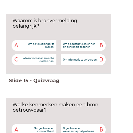
Waarom is bronvermelding
belangrijk?
Om de tekst langer te
Om de auteur te erkennen
A
B
maken.
en eerlijkheid te tonen.
Alleen voor academische
C
D
Om informatie te verbergen.
doeleinden.
Slide
15
-
Quizvraag
Welke kenmerken maken een bron
betrouwbaar?
Subjectiviteit en
Objectiviteit en
A
B
incorrectheid.
wetenschappelijke basis.