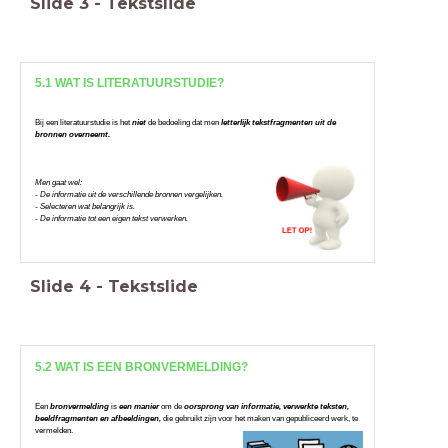
Slide
3
-
Tekstslide
5.1 WAT IS LITERATUURSTUDIE?
Bij een literatuurstudie is het
niet
de bedoeling dat men
letterlijk tekstfragmenten uit de
bronnen overneemt.
Men gaat wel:
- De informatie uit de verschillende bronnen vergelijken.
- Selecteren wat belangrijk is.
- De informatie tot een eigen tekst verwerken.
Slide
4
-
Tekstslide
5.2 WAT IS EEN BRONVERMELDING?
Een
bronvermelding
is
een manier
om de
oorsprong van informatie, verwerkte teksten,
beeldfragmenten en afbeeldingen,
die gebruikt zijn voor het maken van gepubliceerd werk, te
vermelden.