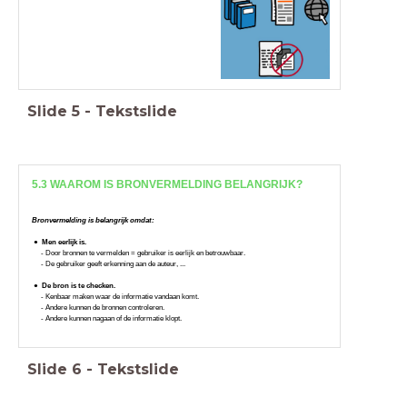
Slide
5
-
Tekstslide
5.3 WAAROM IS BRONVERMELDING BELANGRIJK?
Bronvermelding is belangrijk omdat:
Men eerlijk is.
- Door bronnen te vermelden = gebruiker is eerlijk en betrouwbaar.
- De gebruiker geeft erkenning aan de auteur, ...
De bron is te checken.
- Kenbaar maken waar de informatie vandaan komt.
- Andere kunnen de bronnen controleren.
- Andere kunnen nagaan of de informatie klopt.
Slide
6
-
Tekstslide