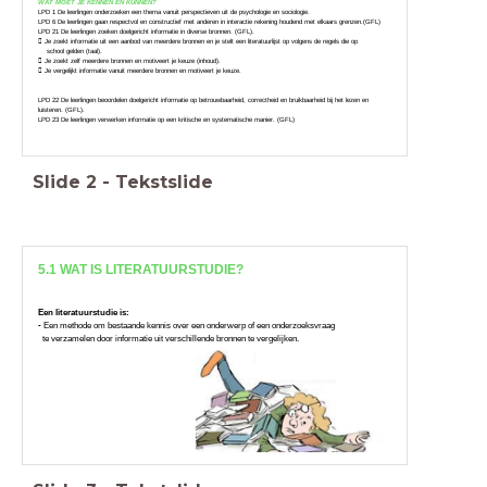
WAT MOET JE KENNEN EN KUNNEN?
LPD 1 De leerlingen onderzoeken een thema vanuit perspectieven uit de psychologie en sociologie.
LPD 6 De leerlingen gaan respectvol en constructief met anderen in interactie rekening houdend met elkaars grenzen.(GFL)
LPD 21 De leerlingen zoeken doelgericht informatie in diverse bronnen. (GFL).
 Je zoekt informatie uit een aanbod van meerdere bronnen en je stelt een literatuurlijst op volgens de regels die op
school gelden (taal).
 Je zoekt zelf meerdere bronnen en motiveert je keuze (inhoud).
 Je vergelijkt informatie vanuit meerdere bronnen en motiveert je keuze.
LPD 22 De leerlingen beoordelen doelgericht informatie op betrouwbaarheid, correctheid en bruikbaarheid bij het lezen en
luisteren. (GFL).
LPD 23 De leerlingen verwerken informatie op een kritische en systematische manier. (GFL)
Slide
2
-
Tekstslide
5.1 WAT IS LITERATUURSTUDIE?
Een literatuurstudie is:
-
Een methode om bestaande kennis over een onderwerp of een onderzoeksvraag
te verzamelen door informatie uit verschillende bronnen te vergelijken.