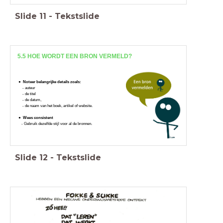
Slide
11
-
Tekstslide
5.5 HOE WORDT EEN BRON VERMELD?
Noteer belangrijke details zoals:
- auteur
- de titel
- de datum,
- de naam van het boek, artikel of website.
Wees consistent
- Gebruik dezelfde stijl voor al de bronnen.
Slide
12
-
Tekstslide