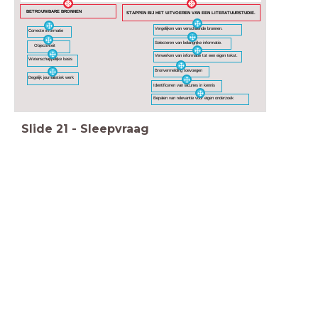
BETROUWBARE BRONNEN
STAPPEN BIJ HET UITVOEREN VAN EEN LITERATUURSTUDIE.
Vergelijken van verschillende bronnen.
Correcte informatie
Selecteren van belangrijke informatie.
Objectiviteit
Verwerken van informatie tot een eigen tekst.
Wetenschappelijke basis
Bronvermelding toevoegen
Degelijk journalistiek werk
Identificeren van lacunes in kennis
Bepalen van relevantie voor eigen onderzoek
Slide
21
-
Sleepvraag