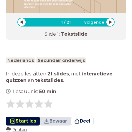
1
/
21
volgende
Slide
1
:
Tekstslide
Nederlands
Secundair onderwijs
In deze les zitten
21 slides
,
met
interactieve
quizzen
en
tekstslides
.
Lesduur is:
50
min
Start les
Bewaar
Deel
Printen