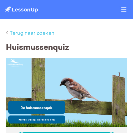
‹
Terug naar zoeken
Huismussenquiz
De huismussenquiz
Hoeveel weet jij over de huismus?