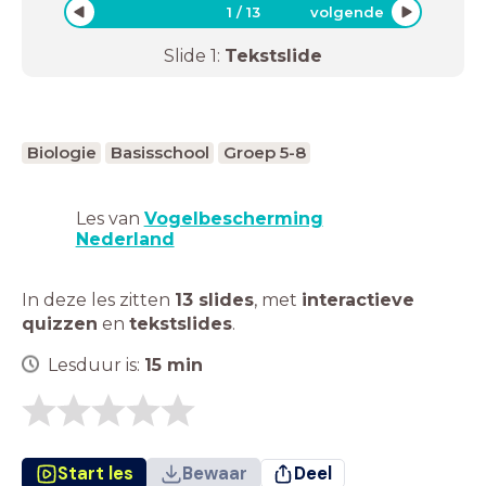
1
/
13
volgende
Slide
1
:
Tekstslide
Biologie
Basisschool
Groep 5-8
Les van
Vogelbescherming
Nederland
In deze les zitten
13 slides
,
met
interactieve
quizzen
en
tekstslides
.
Lesduur is:
15
min
Start les
Bewaar
Deel