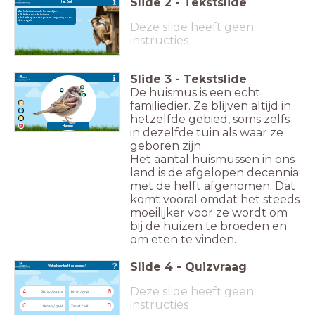
Slide
2
-
Tekstslide
Het doel
Aan het einde van de les weet je....
• 10 feitjes over de huismus
• het belang van een groene
omgeving voor
deze vogels
Deze slide heeft geen
instructies
Slide
3
-
Tekstslide
De huismus is een echt
familiedier. Ze blijven altijd in
hetzelfde gebied, soms zelfs
Huismus
in dezelfde tuin als waar ze
geboren zijn.
Het aantal huismussen in ons
land is de afgelopen decennia
met de helft afgenomen. Dat
komt vooral omdat het steeds
moeilijker voor ze wordt om
bij de huizen te broeden en
om eten te vinden.
Slide
4
-
Quizvraag
Welke kleur heeft de huismus?
Deze slide heeft geen
A
B
Blauw / paars
Bruin / grijs
instructies
C
D
Groen / geel
Zwart / wit