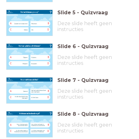
Slide
5
-
Quizvraag
Wat eet de huismus graag?
Deze slide heeft geen
A
B
Zaden en insecten
Planten
instructies
C
D
Vlees
Vis
Slide
6
-
Quizvraag
Wat voor geluid maakt de huismus?
Deze slide heeft geen
A
B
Tjilpen
Fluiten
instructies
C
D
Piepen
Kraaien
Slide
7
-
Quizvraag
Waar voelt de mus zich thuis?
Deze slide heeft geen
Op het platteland ver
A
B
Overal
van mensen
instructies
In de stad dicht bij
C
D
In het bos
mensen
Slide
8
-
Quizvraag
Is de huismus een beschermde vogel?
Deze slide heeft geen
Nee, er bestaan geen
Nee, alleen roofvogels in
A
B
beschermde dieren
Nederland zijn beschermd.
instructies
Ja, alle wilde vogels in
Ja, alleen zangvogels zijn
C
D
Nederland zijn beschermd
beschermd in Nederland