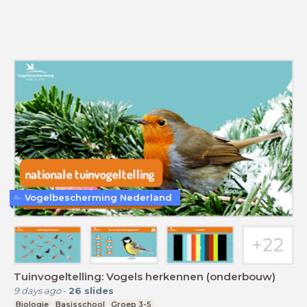
Vogelbescherming Nederland
Tuinvogeltelling: Vogels herkennen (onderbouw)
9 days ago
-
26
slides
Biologie
Basisschool
Groep 3-5