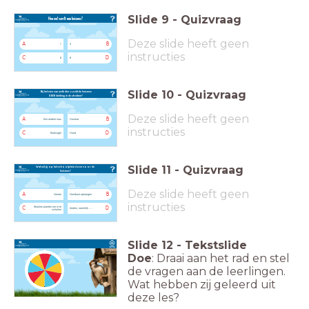
Slide
9
-
Quizvraag
Hoe oud wordt een huismus?
Deze slide heeft geen
A
B
1
3
instructies
C
D
6
9
Slide
10
-
Quizvraag
Bij het zien van welk dier zoekt
de huismus
GEEN dekking in de struiken?
Deze slide heeft geen
A
B
Een andere mus
Huiskat
instructies
C
D
Roofvogel
Hond
Slide
11
-
Quizvraag
Wat wil jij op het schoolplein doen voor de
huismus?
Deze slide heeft geen
A
B
Voeren
Nestkast ophangen
instructies
Struiken planten om in te
C
D
Anders, namelijk .....
schuilen
Slide
12
-
Tekstslide
Doe
: Draai aan het rad en stel
de vragen aan de leerlingen.
Wat hebben zij geleerd uit
deze les?