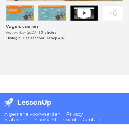
Vogels voeren
November 2023
-
10
slides
Biologie
Basisschool
Groep 4-6
LessonUp
Algemene voorwaarden
Privacy
Statement
Cookie Statement
Contact