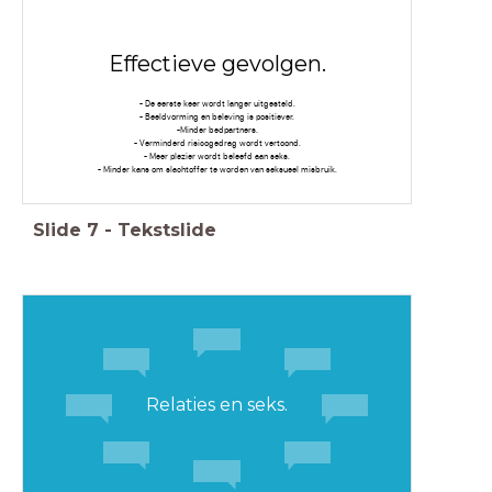
Effectieve gevolgen.
- De eerste keer wordt langer uitgesteld.
- Beeldvorming en beleving is positiever.
-Minder bedpartners.
- Verminderd risicogedrag wordt vertoond.
- Meer plezier wordt beleefd aan seks.
- Minder kans om slachtoffer te worden van seksueel misbruik.
Slide
7
-
Tekstslide
Relaties en seks.