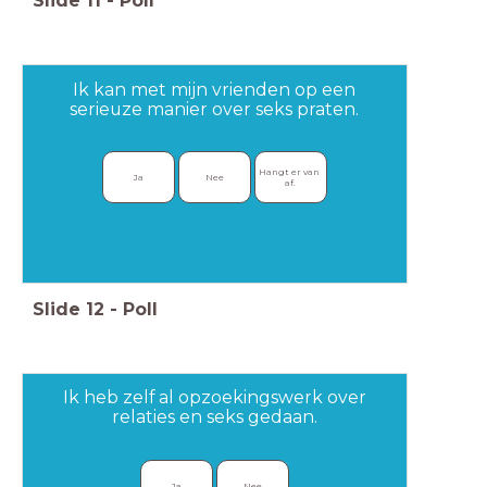
Slide
11
-
Poll
Ik kan met mijn vrienden op een
serieuze manier over seks praten.
Hangt er van 
Ja
Nee
af.
Slide
12
-
Poll
Ik heb zelf al opzoekingswerk over
relaties en seks gedaan.
Ja
Nee