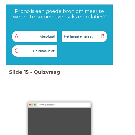
Prono is een goede bron om meer te
weten te komen over seks en relaties?
A
B
Absoluut!
Het hangt er van af.
C
Helemaal niet!
Slide
15
-
Quizvraag
www.zanzu.be