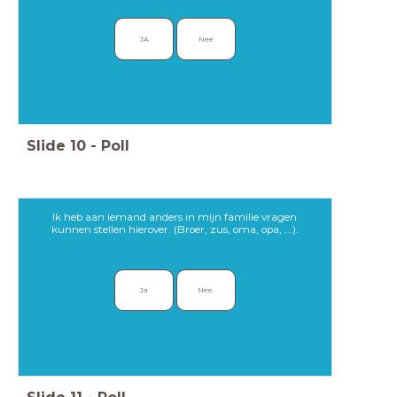
JA
Nee
Slide
10
-
Poll
Ik heb aan iemand anders in mijn familie vragen
kunnen stellen hierover. (Broer, zus, oma, opa, ...).
Ja
Nee.