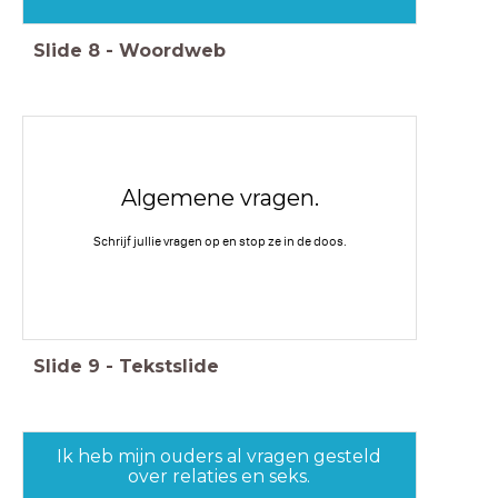
Slide
8
-
Woordweb
Algemene vragen.
Schrijf jullie vragen op en stop ze in de doos.
Slide
9
-
Tekstslide
Ik heb mijn ouders al vragen gesteld
over relaties en seks.