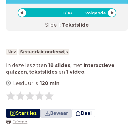
1
/
18
volgende
Slide
1
:
Tekstslide
Ncz
Secundair onderwijs
In deze les zitten
18 slides
,
met
interactieve
quizzen
,
tekstslides
en
1 video
.
Lesduur is:
120
min
Start les
Bewaar
Deel
Printen