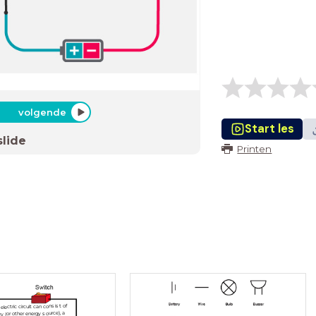
volgende
Start les
slide
Printen
lectric circuit can consist of
ry (or other energy source), a