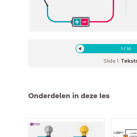
1
/
10
Slide
1
:
Tekst
Onderdelen in deze les
Tekst
simple e
Tekst
a batte