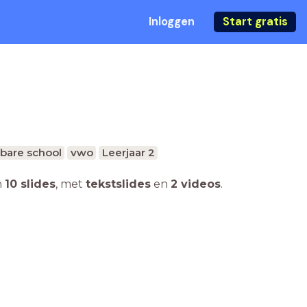
Inloggen
Start gratis
bare school
vwo
Leerjaar 2
n
10 slides
,
met
tekstslides
en
2 videos
.