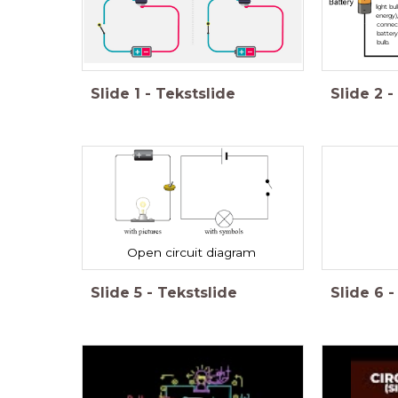
light b
energy)
connect
battery
bulb.
Slide
1
-
Tekstslide
Slide
2
-
Open circuit diagram
Slide
5
-
Tekstslide
Slide
6
-