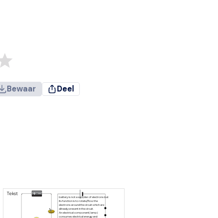
Bewaar
Deel
Tekst
battery is not a supplier of electrons but
its function is to rotate/flow the
electrons around the circuit which are
allready present in the circuit.
An electrical component( lamp)
consumes electrical energy and