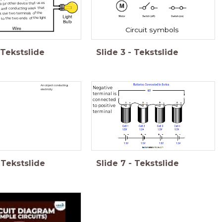
ulb (or other device that uses
, and conducting wires that
 the two terminals of the
 to the two ends of the light
Circuit symbols
Tekstslide
Slide
3
-
Tekstslide
An object conducting
Negative
electricity
terminal is
connected
to positive
terminal
Tekstslide
Slide
7
-
Tekstslide