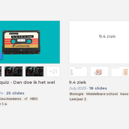
uiz - Dan doe ik het wel
9.4 ziek
July 2025
-
18
slides
24
-
25
slides
Biologie
Middelbare school
havo
Geschiedenis
+1
HBO
Leerjaar 2
r 1-4