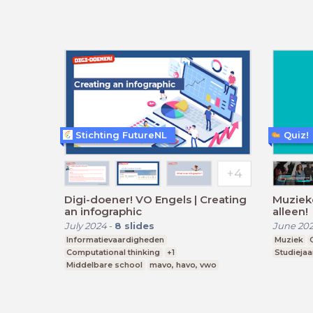
Stichting FutureNL
Quiz!
Digi-doener! VO Engels | Creating
Muziekq
an infographic
alleen!
July 2024
-
8
slides
June 20
Informatievaardigheden
Muziek
Computational thinking
+1
Studiejaa
Middelbare school
mavo, havo, vwo
Leerjaar 1,2