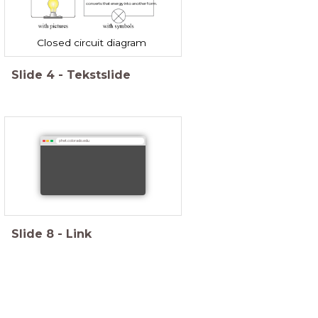
converts that energy into another form.
Closed circuit diagram
Slide
4
-
Tekstslide
phet.colorado.edu
Slide
8
-
Link