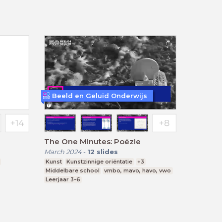
Beeld en Geluid Onderwijs
The One Minutes: Poëzie
March 2024
-
12
slides
Kunst
Kunstzinnige oriëntatie
+3
Middelbare school
vmbo, mavo, havo, vwo
Leerjaar 3-6