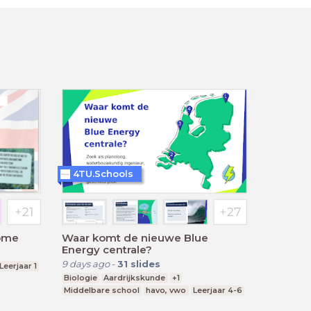
4TU.Schools
Home
Waar komt de nieuwe Blue
Energy centrale?
9 days ago
-
31
slides
Leerjaar 1
Biologie
Aardrijkskunde
+1
Middelbare school
havo, vwo
Leerjaar 4-6