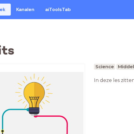
eek
Kanalen
aiToolsTab
its
Science
Middel
In deze les zitte