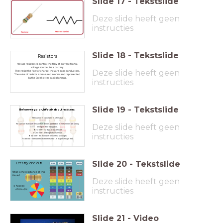
Slide
17
-
Tekstslide
Deze slide heeft geen
instructies
Slide
18
-
Tekstslide
Resistors
We use resistors to control the flow of current from a
voltage source, like a battery.
Deze slide heeft geen
They resist the flow of charge, they are poor conductors.
The value of resistor is measured in ohms and represented
by the Greek letter capital omega.
instructies
Slide
19
-
Tekstslide
Before we go on, let's talk about resistors.
Resistance is calculated in Ohms (Ω)
Deze slide heeft geen
We can see that each resistor has 4 lines painted on it. These lines are simply
telling us their resistance.
1st line - 1st digit of our amount
2nd line - 2nd digit of our amount
instructies
3rd line - the multiplier for our first two digits
4th line - the tolerence of the resistor i.e. its percentage error
Slide
20
-
Tekstslide
Let's try one out!
What is the resistance of this
Diode?
Deze slide heeft geen
Answer:
instructies
470Ω ±5%
Slide
21
-
Video