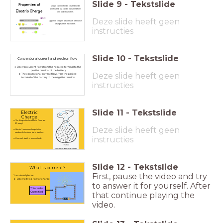
Slide
9
-
Tekstslide
Properties of
Charge can neither be created nor be
annihilated, but can be transfered from
Electric Charge
one body to another.
Deze slide heeft geen
Opposite charges attract each other,Like
charges repel each other.
instructies
Slide
10
-
Tekstslide
Conventional current and electron flow
Electron current flows from the negative terminal to the
positive terminal of the battery.
Deze slide heeft geen
The conventional current flows from the positive
terminal of the battery to the negative terminal.
instructies
Slide
11
-
Tekstslide
Electric
Charge
The thing with electrons is: There are
SO many!
Deze slide heeft geen
We don't measure charge in the
number of electrons, but in batches.
instructies
One such batch is one coulomb.
Slide
12
-
Tekstslide
What is current?
First, pause the video and try
You already know:
Electricity is a flow of charge.
to answer it for yourself. After
This can be
Quantified
that continue playing the
video.