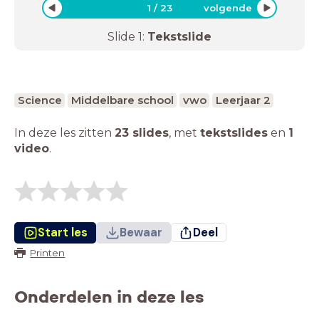
1
/
23
volgende
Slide
1
:
Tekstslide
Science
Middelbare school
vwo
Leerjaar 2
In deze les zitten
23 slides
,
met
tekstslides
en
1
video
.
Start les
Bewaar
Deel
Printen
Onderdelen in deze les