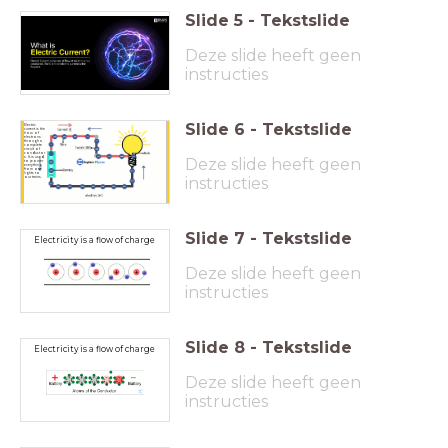
Slide
5
-
Tekstslide
Deze slide heeft geen
instructies
Slide
6
-
Tekstslide
Electric
current is the
flow of
electrons
through a
complete
circuit of
conductor
Deze slide heeft geen
s. It is used
to power
everything
from our
lights to
instructies
our trains.
Slide
7
-
Tekstslide
Electricity is a flow of charge
Deze slide heeft geen
instructies
Slide
8
-
Tekstslide
Electricity is a flow of charge
Deze slide heeft geen
instructies