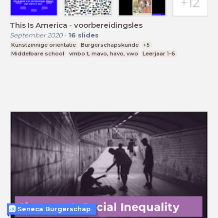
This Is America - voorbereidingsles
September 2020
-
16
slides
Kunstzinnige oriëntatie
Burgerschapskunde
+5
Middelbare school
vmbo t, mavo, havo, vwo
Leerjaar 1-6
Seneca Burgerschap