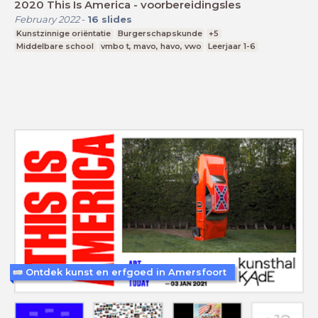
2020 This Is America - voorbereidingsles
February 2022
-
16
slides
Kunstzinnige oriëntatie
Burgerschapskunde
+5
Middelbare school
vmbo t, mavo, havo, vwo
Leerjaar 1-6
Ontdek kunst en erfgoed in Amersfoort