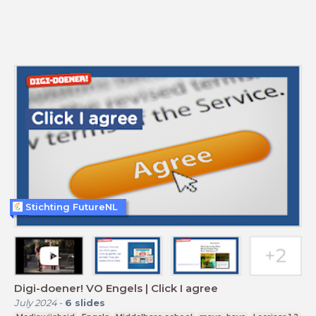
Stichting FutureNL
Digi-doener! VO Engels | Click I agree
July 2024
-
6
slides