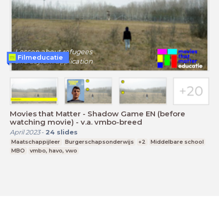
Filmeducatie
Movies that Matter - Shadow Game EN (before
watching movie) - v.a. vmbo-breed
April 2023
-
24
slides
Maatschappijleer
Burgerschapsonderwijs
+2
Middelbare school
MBO
vmbo, havo, vwo