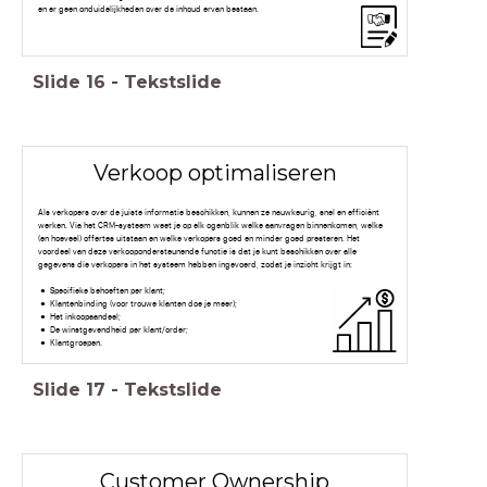
en er geen onduidelijkheden over de inhoud ervan bestaan.
Slide
16
-
Tekstslide
Verkoop optimaliseren
Als verkopers over de juiste informatie beschikken, kunnen ze nauwkeurig, snel en efficiënt
werken. Via het CRM-systeem weet je op elk ogenblik welke aanvragen binnenkomen, welke
(en hoeveel) offertes uitstaan en welke verkopers goed en minder goed presteren. Het
voordeel van deze verkoopondersteunende functie is dat je kunt beschikken over alle
gegevens die verkopers in het systeem hebben ingevoerd, zodat je inzicht krijgt in:
Specifieke behoeften per klant;
Klantenbinding (voor trouwe klanten doe je meer);
Het inkoopaandeel;
De winstgevendheid per klant/order;
Klantgroepen.
Slide
17
-
Tekstslide
Customer Ownership