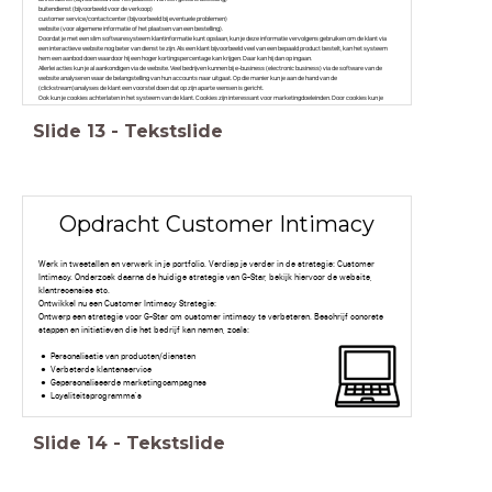
buitendienst (bijvoorbeeld voor de verkoop)
customer service/contactcenter (bijvoorbeeld bij eventuele problemen)
website (voor algemene informatie of het plaatsen van een bestelling).
Doordat je met een slim softwaresysteem klantinformatie kunt opslaan, kun je deze informatie vervolgens gebruiken om de klant via
een interactieve website nog beter van dienst te zijn. Als een klant bijvoorbeeld veel van een bepaald product bestelt, kan het systeem
hem een aanbod doen waardoor hij een hoger kortingspercentage kan krijgen. Daar kan hij dan op ingaan.
Allerlei acties kun je al aankondigen via de website. Veel bedrijven kunnen bij e-business (electronic business) via de software van de
website analyseren waar de belangstelling van hun accounts naar uitgaat. Op die manier kun je aan de hand van de
(clickstream)analyses de klant een voorstel doen dat op zijn aparte wensen is gericht.
Ook kun je cookies achterlaten in het systeem van de klant. Cookies zijn interessant voor marketingdoeleinden. Door cookies kun je
opnieuw herkennen en bijhouden wat de gebruiker in het verleden heeft gedaan. Op deze manier kun je de klant advertenties
voorschotelen die aansluiten bij zijn interesse.
Slide
13
-
Tekstslide
Opdracht Customer Intimacy
Werk in tweetallen en verwerk in je portfolio. Verdiep je verder in de strategie: Customer
Intimacy. Onderzoek daarna de huidige strategie van G-Star, bekijk hiervoor de website,
klantrecensies etc.
Ontwikkel nu een Customer Intimacy Strategie:
Ontwerp een strategie voor G-Star om customer intimacy te verbeteren. Beschrijf concrete
stappen en initiatieven die het bedrijf kan nemen, zoals:
Personalisatie van producten/diensten
Verbeterde klantenservice
Gepersonaliseerde marketingcampagnes
Loyaliteitsprogramma's
Slide
14
-
Tekstslide