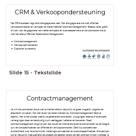
CRM & Verkoopondersteuning
Het CRM-systeem legt alle klantgegevens vast. Ook alle gegevens die met offertes,
verkoopcontracten en verkopen te maken hebben (contractmanagement). Steeds vaker geldt
dit ook voor de gegevens van wederverkopers en businesspartners en de contracten die je
met hen afsluit (Partner Relationship Management).
Contractmanagement
Verkoop optimaliseren
Customer ownership
Slide
15
-
Tekstslide
Contractmanagement
Je wilt de contracten die je met je klanten afsluit natuurlijk zo goed mogelijk volgens de
afspraken uitvoeren. Ook dat levert tevreden klanten op. Contractmanagement helpt je
daarbij. Het is het proces waarbij je getekende contracten, wijzigingen daarop of eventuele
verlengingen daarvan eenduidig kunt vastleggen, beheren en bewaken. Goed
contractmanagement zorgt ervoor dat zowel de interne als externe betrokkenen op de hoogte
zijn van de specificaties van offertes en verkoopcontracten. Denk bijvoorbeeld aan
duidelijkheid over levertermijnen, betalingsvoorwaarden en productspecificaties. Alle partijen
zijn er natuurlijk mee gediend als steeds de laatste versie van een contract direct vindbaar is