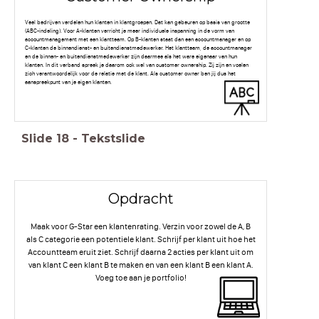
Veel bedrijven verdelen hun klanten in klantgroepen. Dat kan gebeuren op basis van grootte
(ABC-indeling). Voor A-klanten verricht je meer individuele inspanning in de vorm van
accountmanagement met een klantteam. Op B-klanten staat dan een accountmanager en op
C-klanten de binnendienst- en buitendienstmedewerker. Het klantteam, de accountmanager
en de binnen- en buitendienstmedewerker zijn daarmee als het ware eigenaar van hun
klanten. In dit verband spreek je daarom ook wel van customer ownership. Zij zijn en voelen
zich verantwoordelijk voor de relatie met de klant. Als customer owner ben jij dus het
aanspreekpunt van je eigen klanten.
Slide
18
-
Tekstslide
Opdracht
Maak voor G-Star een klantenrating. Verzin voor zowel de A, B
als C categorie een potentiele klant. Schrijf per klant uit hoe het
Accountteam eruit ziet. Schrijf daarna 2 acties per klant uit om
van klant C een klant B te maken en van een klant B een klant A.
Voeg toe aan je portfolio!