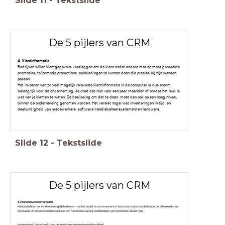
Slide
11
-
Tekstslide
De 5 pijlers van CRM
4. Klantinformatie
Bedrijven willen klantgegevens vastleggen om de klant onder andere met op maat gemaakte
promoties, tailormade promotions, aanbiedingen te kunnen doen die precies bij zijn wensen
passen.
Het invoeren van zo veel mogelijk relevante klantinformatie in de computer is dus enorm
belangrijk voor de onderneming. Je doet dat niet voor een paar maanden of omdat het leuk is
wat van je klanten te weten. De beslissing om dat te doen, moet dan ook op een hoog niveau
binnen de onderneming genomen worden. Het vereist nogal wat investeringen in tijd, en
deskundigheid van medewerkers, software (relatiebeheersystemen) en hardware.
Slide
12
-
Tekstslide
De 5 pijlers van CRM
5. Interactieve communicatie
Klanten hebben verschillende mogelijkheden om met het bedrijf te communiceren. Hoe ze dat contact onderhouden, is afhankelijk van
de situatie. Zo’n contactlijn heet ook wel een functioneel kanaal. Voorbeelden van functionele kanalen zijn:
binnendienst (bijvoorbeeld voor het plaatsen van een gewone bestelling)