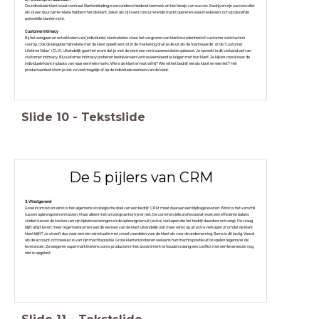
De individuele klant staat centraal. Klantenbinding is een onderscheidend kenmerk en het bewijs van succes. Bedrijven zijn succesvoller
als zij een duurzame relatie hebben met de klant. Zeker als zij in een concurrerende markt opereren waarin iedereen zich op dezelfde
potentiële klanten richt.
Customer Intimacy
Bij het aangaan en ontwikkelen van (individuele) klantrelaties staat het vergroten van klanttevredenheid of customer satisfaction
voorop. Ook de langetermijnrelatie met de klant speelt een rol. In de marketing druk je die uit als de ‘klantwaarde’ of de ‘Customer
Lifetime Value’ (CLV). Uiteindelijk gaat het erom dat je met de klant een vertrouwensrelatie opbouwt. Je spreekt in dit verband wel van
customer intimacy. Bij customer intimacy proberen bedrijven een vertrouwensband te krijgen met hun klant. Ze kijken vooral naar de
individuele klant in plaats
van naar een hele markt. Wie is de klant en wat wil hij? Wie wil het bedrijf wel als klant en wie niet? Het
productaanbod stem je ook zo veel mogelijk af op de individuele wensen van de klant.
Slide
10
-
Tekstslide
De 5 pijlers van CRM
3. Winstgevend
Groei in omzet en winst is het algemene strategische doel van een bedrijf. CRM moet daaraan een bijdrage leveren. Winst is het verschil
tussen opbrengsten en kosten. Maar alleen met omzetgroei kom je er niet. De commerciële professional moet een efficiënte balans
vinden tussen de kosten van zijn tijdsinvesteringen en de opbrengsten uit (extra) verkopen die het bedrijf daardoor ontvangt. De vraag
blijft altijd: levert meer tegemoetkomen aan de wensen van de klant uiteindelijk ook meer winst op uit extra verkopen of omdat de klant
klant blijft? Je streeft dus naar een win-winsituatie met zowel voordelen voor de klant als voor de onderneming. Soms is dit lastig. Vooral
als de account zich bewust is van zijn machtspositie. Grote klanten proberen wel eens hun machtspositie uit te spelen tegenover de
leverancier. Zo weigeren supermarktketens soms producten in het assortiment te houden zolang een conflict met een leverancier nog
niet is opgelost.