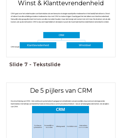
Winst & Klanttevrendenheid
CRM gaat over het onderhouden van klantrelaties als een bewuste strategie waarbij elke medewerker in het bedrijf betrokken is. Direct
of indirect kan elke afdeling en iedere medewerker dus met CRM te maken krijgen. Daarbij gaat het niet alleen over klanttevredenheid.
Natuurlijk wil je graag elke klant ten koste van alles tevreden houden, maar dat brengt ook kosten met zich mee. Die drukken, net als alle
kosten, ook op de nettowinst. CRM is dus een hulpmiddel om de balans tussen de maximale klanttevredenheid en winstdoel te vinden.
CRM draait om het evenwicht tussen klanttevredenheid en winstdoel.
Slide
7
-
Tekstslide
De 5 pijlers van CRM
De omschrijving van CRM – het continu en systematisch aangaan en ontwikkelen van persoonlijke, duurzame en winstgevende
klantrelaties met behulp van klantinformatie en interactieve communicatietechnieken – bevat vijf belangrijke elementen; de vijf pijlers
van CRM.