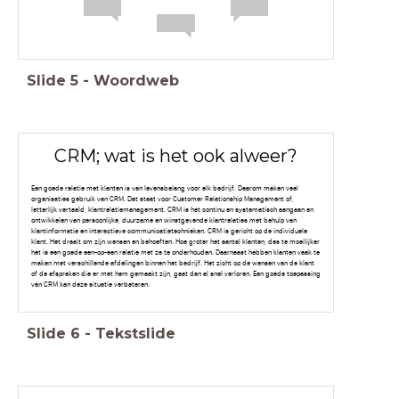
Slide
5
-
Woordweb
CRM; wat is het ook alweer?
Een goede relatie met klanten is van levensbelang voor elk bedrijf. Daarom maken veel
organisaties gebruik van CRM. Dat staat voor Customer Relationship Management of,
letterlijk vertaald, klantrelatiemanagement. CRM is het continu en systematisch aangaan en
ontwikkelen van persoonlijke, duurzame en winstgevende klantrelaties met behulp van
klantinformatie en interactieve communicatietechnieken. CRM is gericht op de individuele
klant. Het draait om zijn wensen en behoeften. Hoe groter het aantal klanten, des te moeilijker
het is een goede een-op-een relatie met ze te onderhouden. Daarnaast hebben klanten vaak te
maken met verschillende afdelingen binnen het bedrijf. Het zicht op de wensen van de klant
of de afspraken die er met hem gemaakt zijn, gaat dan al snel verloren. Een goede toepassing
van CRM kan deze situatie verbeteren.
Slide
6
-
Tekstslide