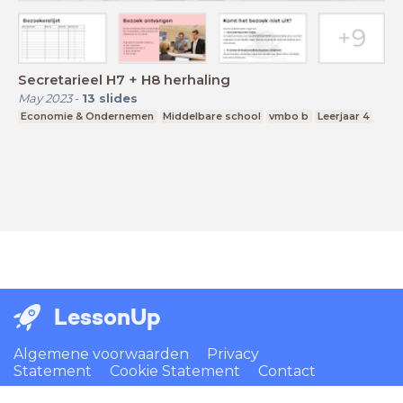
Secretarieel H7 + H8 herhaling
May 2023
-
13
slides
Economie & Ondernemen
Middelbare school
vmbo b
Leerjaar 4
LessonUp
Algemene voorwaarden
Privacy
Statement
Cookie Statement
Contact