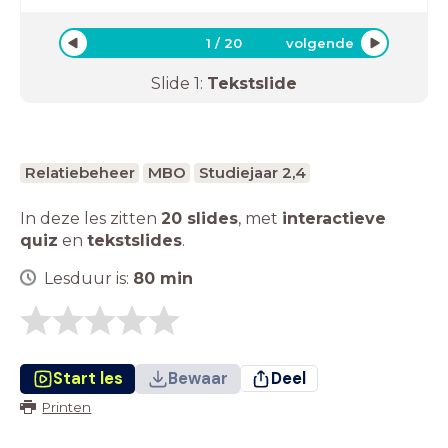
1
/
20
volgende
Slide
1
:
Tekstslide
Relatiebeheer
MBO
Studiejaar 2,4
In deze les zitten
20 slides
,
met
interactieve
quiz
en
tekstslides
.
Lesduur is:
80
min
Start les
Bewaar
Deel
Printen