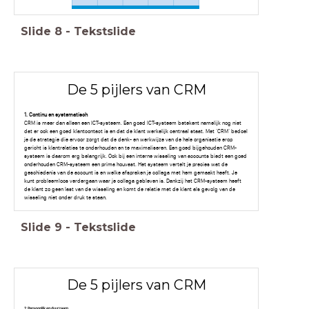
Slide
8
-
Tekstslide
De 5 pijlers van CRM
1. Continu en systematisch
CRM is meer dan alleen een ICT-systeem. Een goed ICT-systeem betekent namelijk nog niet
dat er ook een goed klantcontact is en dat de klant werkelijk centraal staat. Met ‘CRM’ bedoel
je de strategie die ervoor zorgt dat de denk- en werkwijze van de hele organisatie erop
gericht is klantrelaties te onderhouden en te maximaliseren. Een goed bijgehouden CRM-
systeem is daarom erg belangrijk. Ook bij een interne wisseling van accounts biedt een goed
onderhouden CRM-systeem een prima houvast. Het systeem vertelt je precies wat de
geschiedenis van de account is en welke afspraken je collega met hem gemaakt heeft. Je
kunt probleemloos verdergaan waar je collega gebleven is. Dankzij het CRM-systeem heeft
de klant zo geen last van de wisseling en komt de relatie met de klant als gevolg van de
wisseling niet onder druk te staan.
Slide
9
-
Tekstslide
De 5 pijlers van CRM
2. Persoonlijk en duurzaam