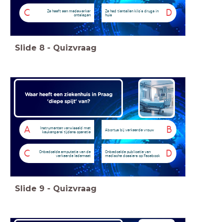
C
D
Ze heeft een medewerker
Ze had tientallen kilo's drugs in
ontslagen
huis
Slide
8
-
Quizvraag
Waar heeft een ziekenhuis in Praag
'diepe spijt' van?
A
B
Instrumenten verwisseld met
Abortus bij verkeerde vrouw
keukengerei tijdens operatie
C
D
Onbedoelde amputatie van de
Onbedoelde publicatie van
verkeerde ledemaat
medische dossiers op Facebook
Slide
9
-
Quizvraag