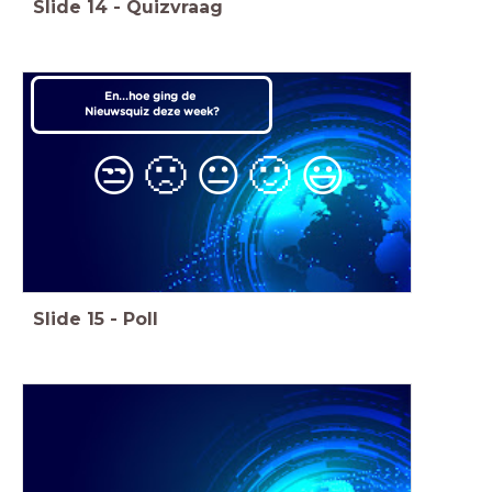
Slide
14
-
Quizvraag
En...hoe ging de
Nieuwsquiz deze week?
😒
🙁
😐
🙂
😃
Slide
15
-
Poll