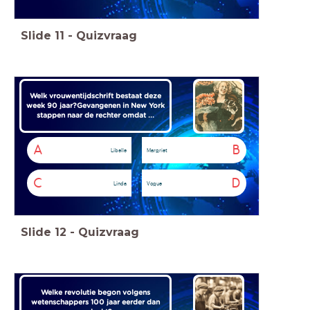
Slide
11
-
Quizvraag
Welk vrouwentijdschrift bestaat deze
week 90 jaar?
Gevangenen in New York
stappen naar de rechter omdat ...
A
B
Libelle
Margriet
C
D
Linda
Vogue
Slide
12
-
Quizvraag
Welke revolutie begon volgens
wetenschappers 100 jaar eerder dan