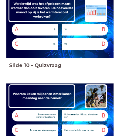
Wereldwijd was het afgelopen maart
warmer dan ooit tevoren. De hoeveelste
maand op rij is het warmterecord
verbroken?
A
B
5
10
C
D
15
20
Slide
10
-
Quizvraag
Waarom keken miljoenen Amerikanen
maandag naar de hemel?
A
B
Er was een totale
Ruimtestation ISS zou zichtbaar
zonsverduistering
zijn
C
D
Er was een sterrenregen
Het noorderlicht was te zien