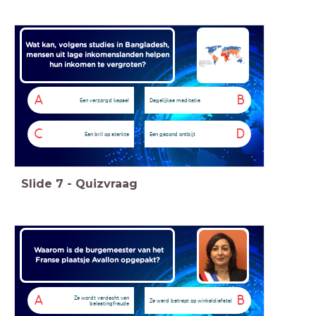
Wat kan, volgens studies in Bangladesh,
mensen uit lage inkomenslanden helpen
hun inkomen te vergroten?
A
B
Een verzorgd kapsel
Dagelijkse meditatie
C
D
Een bril op sterkte
Een gezond ontbijt
Slide
7
-
Quizvraag
Waarom is de burgemeester van het
Franse plaatsje Avallon opgepakt?
A
B
Ze wordt verdacht van
Ze werd betrapt op winkeldiefstal
belastingfraude