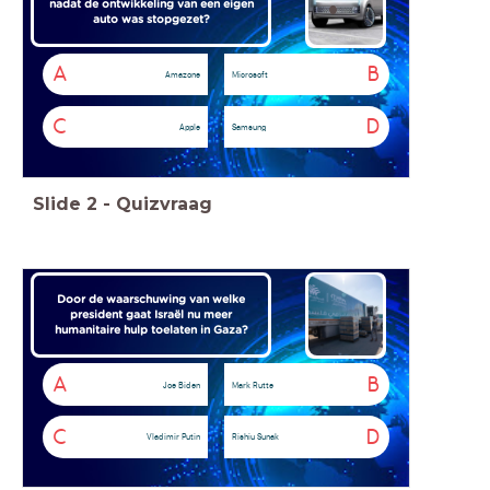
nadat de ontwikkeling van een eigen
auto was stopgezet?
A
B
Amazone
Microsoft
C
D
Apple
Samsung
Slide
2
-
Quizvraag
Door de waarschuwing van welke
president gaat Israël nu meer
humanitaire hulp toelaten in Gaza?
A
B
Joe Biden
Mark Rutte
C
D
Vladimir Putin
Rishiu Sunak