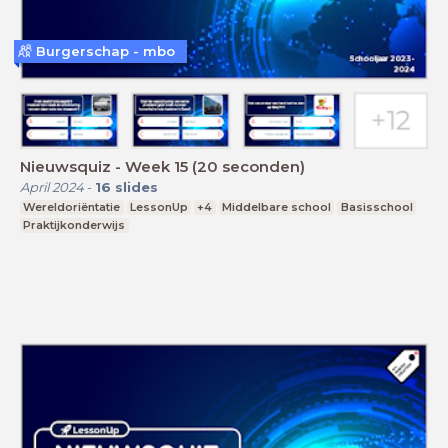
Burgerschap - mbo
Nieuwsquiz - Week 15 (20 seconden)
April 2024
-
16
slides
Wereldoriëntatie
LessonUp
+4
Middelbare school
Basisschool
Praktijkonderwijs