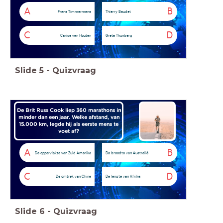
A
B
Frans Timmermans
Thierry Baudet
C
D
Carice van Houten
Greta Thunberg
Slide
5
-
Quizvraag
De Brit Russ Cook liep 360 marathons in
minder dan een jaar. Welke afstand, van
15.000 km, legde hij als eerste mens te
voet af?
A
B
De oppervlakte van Zuid Amerika
De breedte van Australië
C
D
De omtrek van China
De lengte van Afrika
Slide
6
-
Quizvraag