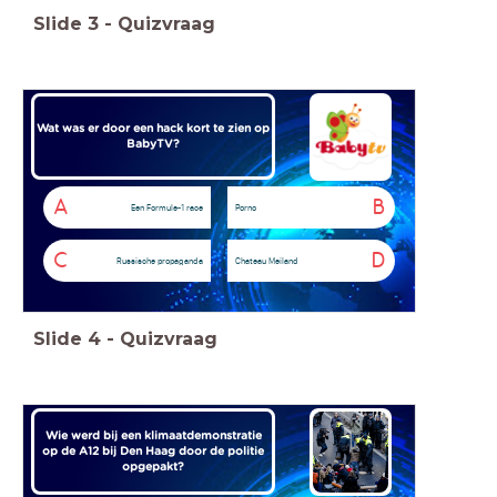
Slide
3
-
Quizvraag
Wat was er door een hack kort te zien op
BabyTV?
A
B
Een Formule-1 race
Porno
C
D
Russische propaganda
Chateau Meiland
Slide
4
-
Quizvraag
Wie werd bij een klimaatdemonstratie
op de A12 bij Den Haag door de politie
opgepakt?