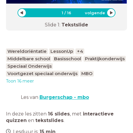
1
/
16
volgende
Slide
1
:
Tekstslide
Wereldoriëntatie
LessonUp
+4
Middelbare school
Basisschool
Praktijkonderwijs
Speciaal Onderwijs
Voortgezet speciaal onderwijs
MBO
Toon 16 meer
Les van
Burgerschap - mbo
In deze les zitten
16 slides
,
met
interactieve
quizzen
en
tekstslides
.
Lesduur is:
15
min