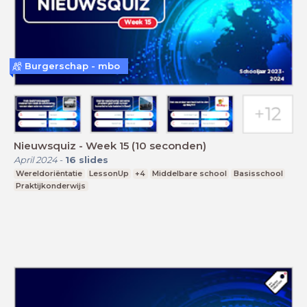
Burgerschap - mbo
Nieuwsquiz - Week 15 (10 seconden)
April 2024
-
16
slides
Wereldoriëntatie
LessonUp
+4
Middelbare school
Basisschool
Praktijkonderwijs