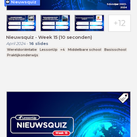
Nieuwsquiz
Nieuwsquiz - Week 15 (10 seconden)
April 2024
-
16
slides
Wereldoriëntatie
LessonUp
+4
Middelbare school
Basisschool
Praktijkonderwijs