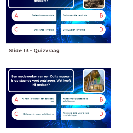
gedacht?
A
B
De landbouwrevolutie
De industriële revolutie
C
D
De Franse Revolutie
De Fluwelen Revolutie
Slide
13
-
Quizvraag
Een medewerker van een Duits museum
is op staande voet ontslagen. Wat heeft
hij gedaan?
A
B
Hij nam 'af en toe' een schilderij
Hij tekende poppetjes op
mee
schilderijen
C
D
Hij vroeg geld voor gratis
Hij hing zijn eigen schilderij op
rondleidingen