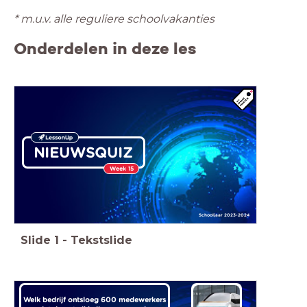
* m.u.v. alle reguliere schoolvakanties
Onderdelen in deze les
NIEUWSQUIZ
Week 15
Schooljaar 2023-2024
Slide
1
-
Tekstslide
Welk bedrijf ontsloeg 600 medewerkers