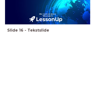
Elke week een nieuwe
Nieuwsquiz in
Slide
16
-
Tekstslide