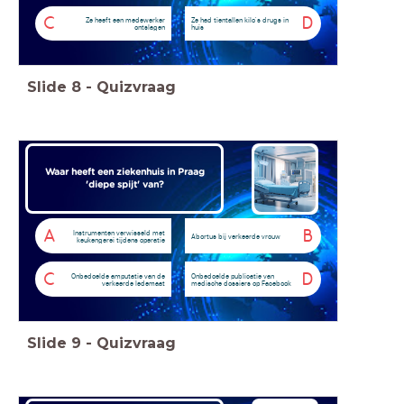
C
D
Ze heeft een medewerker
Ze had tientallen kilo's drugs in
ontslagen
huis
Slide
8
-
Quizvraag
Waar heeft een ziekenhuis in Praag
'diepe spijt' van?
A
B
Instrumenten verwisseld met
Abortus bij verkeerde vrouw
keukengerei tijdens operatie
C
D
Onbedoelde amputatie van de
Onbedoelde publicatie van
verkeerde ledemaat
medische dossiers op Facebook
Slide
9
-
Quizvraag