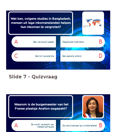
Wat kan, volgens studies in Bangladesh,
mensen uit lage inkomenslanden helpen
hun inkomen te vergroten?
A
B
Een verzorgd kapsel
Dagelijkse meditatie
C
D
Een bril op sterkte
Een gezond ontbijt
Slide
7
-
Quizvraag
Waarom is de burgemeester van het
Franse plaatsje Avallon opgepakt?
A
B
Ze wordt verdacht van
Ze werd betrapt op winkeldiefstal
belastingfraude