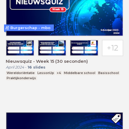
Burgerschap - mbo
Nieuwsquiz - Week 15 (30 seconden)
April 2024
-
16
slides
Wereldoriëntatie
LessonUp
+4
Middelbare school
Basisschool
Praktijkonderwijs