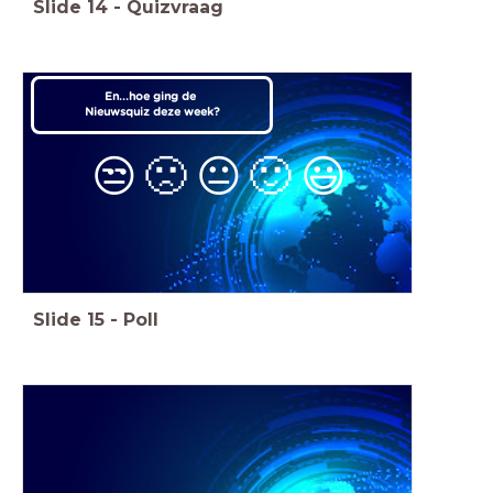
Slide
14
-
Quizvraag
En...hoe ging de
Nieuwsquiz deze week?
😒
🙁
😐
🙂
😃
Slide
15
-
Poll