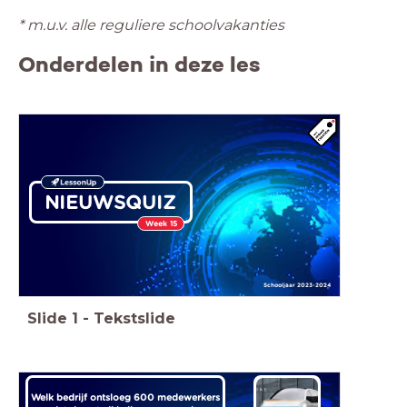
* m.u.v. alle reguliere schoolvakanties
Onderdelen in deze les
NIEUWSQUIZ
Week 15
Schooljaar 2023-2024
Slide
1
-
Tekstslide
Welk bedrijf ontsloeg 600 medewerkers