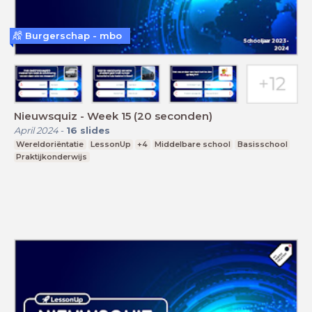
Burgerschap - mbo
Nieuwsquiz - Week 15 (20 seconden)
April 2024
-
16
slides
Wereldoriëntatie
LessonUp
+4
Middelbare school
Basisschool
Praktijkonderwijs