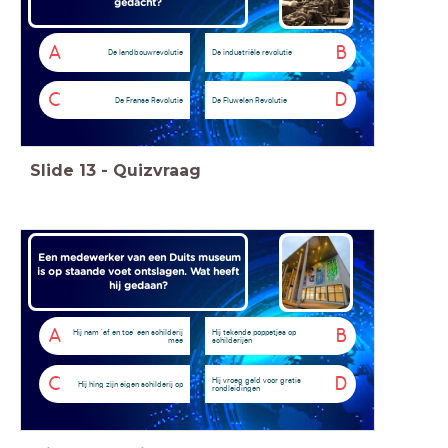
gedacht?
A
B
De landbouwrevolutie
De industriële revolutie
C
D
De Franse Revolutie
De Fluwelen Revolutie
Slide
13
-
Quizvraag
Een medewerker van een Duits museum
is op staande voet ontslagen. Wat heeft
hij gedaan?
A
B
Hij nam 'af en toe' een schilderij
Hij tekende poppetjes op
mee
schilderijen
C
D
Hij vroeg geld voor gratis
Hij hing zijn eigen schilderij op
rondleidingen