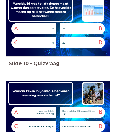
Wereldwijd was het afgelopen maart
warmer dan ooit tevoren. De hoeveelste
maand op rij is het warmterecord
verbroken?
A
B
5
10
C
D
15
20
Slide
10
-
Quizvraag
Waarom keken miljoenen Amerikanen
maandag naar de hemel?
A
B
Er was een totale
Ruimtestation ISS zou zichtbaar
zonsverduistering
zijn
C
D
Er was een sterrenregen
Het noorderlicht was te zien