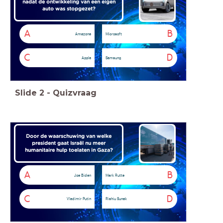
nadat de ontwikkeling van een eigen
auto was stopgezet?
A
B
Amazone
Microsoft
C
D
Apple
Samsung
Slide
2
-
Quizvraag
Door de waarschuwing van welke
president gaat Israël nu meer
humanitaire hulp toelaten in Gaza?
A
B
Joe Biden
Mark Rutte
C
D
Vladimir Putin
Rishiu Sunak