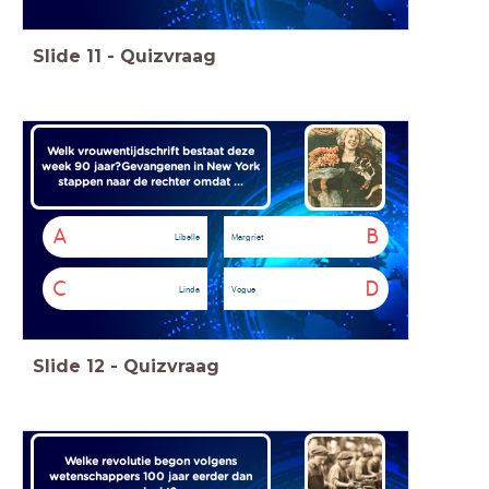
Slide
11
-
Quizvraag
Welk vrouwentijdschrift bestaat deze
week 90 jaar?
Gevangenen in New York
stappen naar de rechter omdat ...
A
B
Libelle
Margriet
C
D
Linda
Vogue
Slide
12
-
Quizvraag
Welke revolutie begon volgens
wetenschappers 100 jaar eerder dan