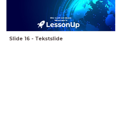
Elke week een nieuwe
Nieuwsquiz in
Slide
16
-
Tekstslide