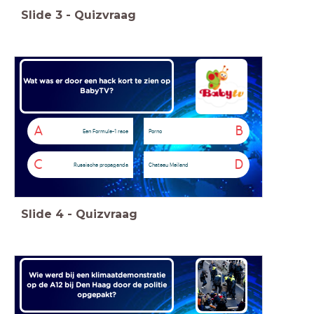
Slide
3
-
Quizvraag
Wat was er door een hack kort te zien op
BabyTV?
A
B
Een Formule-1 race
Porno
C
D
Russische propaganda
Chateau Meiland
Slide
4
-
Quizvraag
Wie werd bij een klimaatdemonstratie
op de A12 bij Den Haag door de politie
opgepakt?