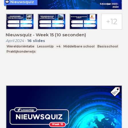
Nieuwsquiz
Nieuwsquiz - Week 15 (10 seconden)
April 2024
-
16
slides
Wereldoriëntatie
LessonUp
+4
Middelbare school
Basisschool
Praktijkonderwijs