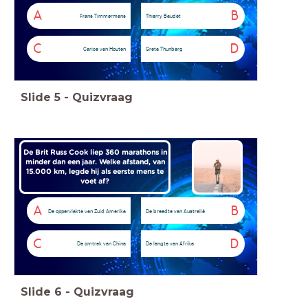
A
B
Frans Timmermans
Thierry Baudet
C
D
Carice van Houten
Greta Thunberg
Slide
5
-
Quizvraag
De Brit Russ Cook liep 360 marathons in
minder dan een jaar. Welke afstand, van
15.000 km, legde hij als eerste mens te
voet af?
A
B
De oppervlakte van Zuid Amerika
De breedte van Australië
C
D
De omtrek van China
De lengte van Afrika
Slide
6
-
Quizvraag