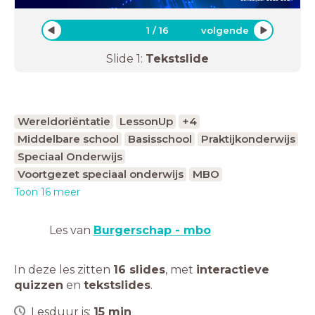
1
/
16
volgende
Slide
1
:
Tekstslide
Wereldoriëntatie
LessonUp
+4
Middelbare school
Basisschool
Praktijkonderwijs
Speciaal Onderwijs
Voortgezet speciaal onderwijs
MBO
Toon 16 meer
Les van
Burgerschap - mbo
In deze les zitten
16 slides
,
met
interactieve
quizzen
en
tekstslides
.
Lesduur is:
15
min