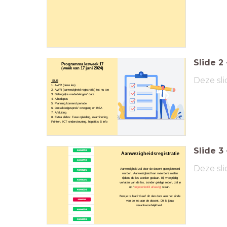
Slide
2
Programma lesweek 17
(week van 17 juni 2024)
Deze sli
SLB
1. AWR (deze les)
2. AWR (aanwezigheid registratie) tot nu toe
3. Belangrijke mededelingen/ data
4. Albedapas
5. Planning komend periode
6. Ontwikkelgesprek/ overgang en BSA
7. Afsluiting
8. Extra slides: Fase opleiding, examinering,
Printen, ICT ondersteuning, hepatitis B info
Slide
3
Aanwezigheidsregistratie
Deze sli
Aanwezigheid zal door de docent geregistreerd
worden. Aanwezigheid kan meerdere malen
tijdens de les worden gedaan. Bij vroegtijdig
verlaten van de les, zonder geldige reden, zal je
op '
ongeoorloofd afwezig
' staan.
Ben je te laat? Geef dit dan door aan het einde
van de les aan de docent. Dit is jouw
verantwoordelijkheid.