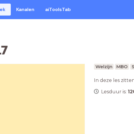
eek
Kanalen
aiToolsTab
17
Welzijn
MBO
S
In deze les zitte
Lesduur is:
12