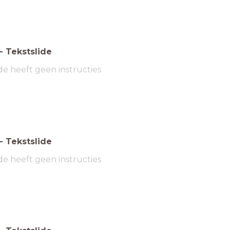
-
Tekstslide
de heeft geen instructies
-
Tekstslide
de heeft geen instructies