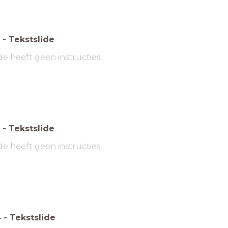
-
Tekstslide
de heeft geen instructies
-
Tekstslide
de heeft geen instructies
4
-
Tekstslide