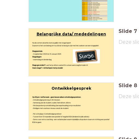
Slide
7
Belangrijke data/ mededelingen
Deze sli
Na de zomervakantie start je gelijk met stage lopen!
Daarom is het van belang om nu al druk te bezig te zijn met het zoeken van een stageplek!
Stageperiode:
- 2 september 2024 tot 31 Januari 2025
Stagedagen:
- woensdag en donderdag
Stage gevonden?
Laat het je slb'ers weten! En vul een aanvraagformulier in!
Geen stage? = Achterlopen met je studie!
Slide
8
Ontwikkelgesprek
Deze sli
Op 25 juni - bufferweek - geen lessen alleen ontwikkelgesprekken.
- Ontwikkelgesprek duurt 20 minuten.
- Aanwezig zijn de student, ouder/ betrokken, slb'ers
- We bespreken je ontwikkeling (beroepshouding) en je resultaten
- Eindigen met voorkeur niveau vanuit de student
- Per schooljaar 3 ontwikkelgesprekken
- Tussen 9 en 12 maanden een positief of negatie BSA (bindend studie advies)
- Soms voor extra coaching - een verbeterplan waarin duidelijke afspraken staan om richting een positief
BSA te gaan.