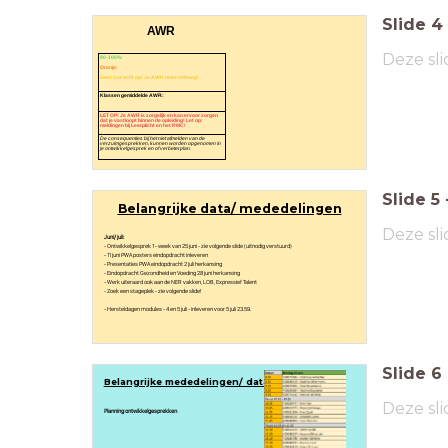
Slide
4
AWR
Deze sli
90-100%:
Oranje:
Geel: Let echt op! Je AWR moet omhoog!
Klassen gemiddelde AWR:
LET OP! Je AWR is zorgelijk en kan ervoor zorgen
dat je vastloopt binnen de opleiding! Let op:
meldingen bij Leerplicht en het RMC!
De consequenties bij het niet afmelden van de
verzuimgesprekken, kunnen worden opgenomen in
je ontwikkelgesprek en of verbeterplan.
Slide
5
Belangrijke data/ mededelingen
Deze sli
Juni/ juli:
- Ontwikkelgesprek 1 - week van 25 juni - zie volgende slide (uitnodig verstuurd)
- 11 juni PWA posters eindopdracht inleveren
- Presentaties PWA eindopdracht 2 juli herkansing
- Eindopdracht Gezondheid en Voeding 28 juni herkansing
- Werk uiteraard ook aan de NER vakken, LOB, Expressief Talent
- Zoek een stageplek - zie volgende slide!
- Hersteldagen modules - 4 en 5 juli - inleveren voor 5 juli 23.59.
Slide
6
Belangrijke mededelingen/ data
Deze sli
Planning ontwikkelgesprekken