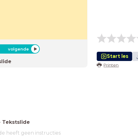
volgende
Start les
slide
Printen
-
Tekstslide
de heeft geen instructies