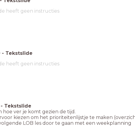
-
Tekstslide
de heeft geen instructies
0
-
Tekstslide
de heeft geen instructies
-
Tekstslide
n hoe ver je komt gezien de tijd.
rvoor kiezen om het prioriteitenlijstje te maken (overzic
volgende LOB les door te gaan met een weekplanning