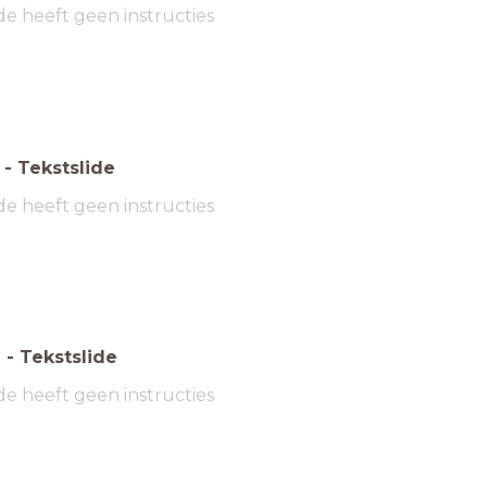
de heeft geen instructies
-
Tekstslide
de heeft geen instructies
6
-
Tekstslide
de heeft geen instructies