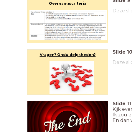
Slide
9
Overgangscriteria
Deze sli
Overgang naar leerjaar 2
Slide
1
Vragen? Onduidelijkheden?
Deze sli
Slide
11
Kijk eve
Ik zou e
En dan 