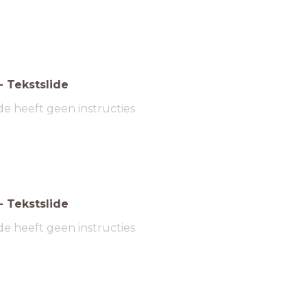
-
Tekstslide
de heeft geen instructies
-
Tekstslide
de heeft geen instructies