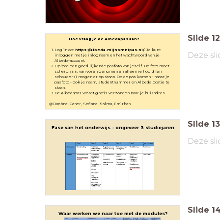
Slide
12
Hoe vraag je de Albedapas aan?
Log in op:
https://albeda.mijnomnipas.nl/
. Je kunt
Deze sli
inloggen met je inlognaam en het wachtwoord van je
Albeda-account.
Upload een goed lijkende pasfoto van jezelf. De foto moet
scherp zijn, van voren genomen en alleen je hoofd (en
schouders) mogen er op staan. Op de pas komen - naast je
pasfoto - ook je naam, studentnummer en Albedalocatie te
staan.
De Albedapas wordt gratis verzonden naar je huisadres.
@Daphne, Caner, Sofiane, Salma, Emirhan
Slide
13
Fase van het onderwijs - ongeveer 3 studiejaren
Deze sli
Slide
1
Waar werken we naar toe met de modules?