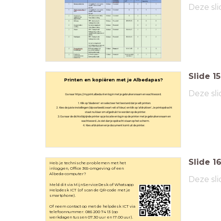
Deze sli
Slide
15
Printen en kopiëren met je Albedapas?
Deze sli
Ga naar https://myprint.albeda.nl en log in met je gebruikersnaam en wachtwoord.
Klik op ‘bladeren’ en selecteer het bestand dat je wilt printen.
Kies de juiste instellingen (bijvoorbeeld zwart-wit of kleur) en klik op ‘afdrukken’. Je printopdracht
staat nu klaar om afgedrukt te worden op de printer.
Ga naar de dichtstbijzijnde printer op je locatie en log in op de printer met je gebruikersnaam en
wachtwoord. Je ziet dan je opdracht staan op het scherm.
Kies afdrukken en je document komt uit de printer.
Slide
1
Heb je technische problemen met het
inloggen, Office 365-omgeving of een
Albeda-computer?
Deze sli
Meld dit via MijnServiceDesk of Whatsapp
Helpdesk ICT (of scan de QR-code met je
smartphone).
Of neem contact op met de helpdesk ICT via
telefoonnummer: 085 200 74 13 (op
werkdagen tussen 07.30 uur en 17.00 uur).