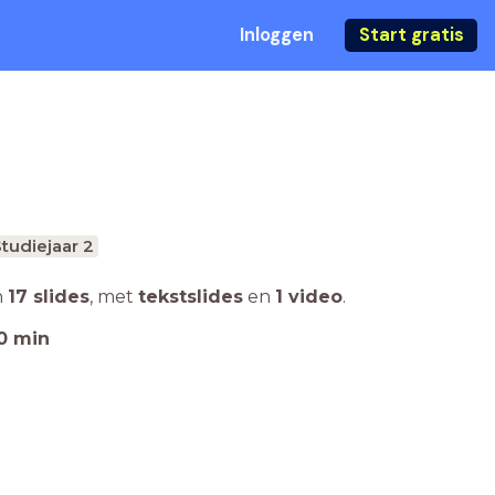
Inloggen
Start gratis
tudiejaar 2
n
17 slides
,
met
tekstslides
en
1 video
.
0
min