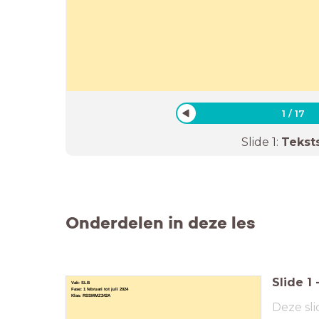
1
/
17
Slide
1
:
Tekst
Onderdelen in deze les
Slide
1
Vak:
SLB
Fase: 1 februari tot juli 2024
Klas: RSSMMZ242A
Deze sli