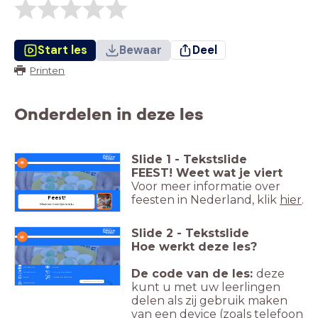
Start les
Bewaar
Deel
Printen
Onderdelen in deze les
Slide
1
-
Tekstslide
FEEST! Weet wat je viert
Voor meer informatie over
feesten in Nederland, klik
hier
.
Feest!
Maak een heerlijke laddu
Slide
2
-
Tekstslide
Hoe werkt deze les?
Dit weet je al
Kijken
De code van de les:
deze
Dit leer je nu
Klik op de hotspot
Doen!
Afbeelding vergroten
kunt u met uw leerlingen
Navigeren door de les
Terugkijken
delen als zij gebruik maken
van een device (zoals telefoon