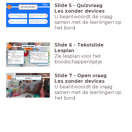
Slide
5
-
Quizvraag
Wat is Raksha Bandhan?
Les zonder devices
U beantwoordt de vraag
Een nieuwsjaarsfeest in de lente,
Een feest waarbij de verjaardag
A
B
waarbij mensen gekleurd poeder
van Krishna (een god) wordt
op elkaar gooien.
gevierd.
samen met de leerlingen op
Een feest voor broers en zussen,
C
D
Het feest van de duizend lichtjes.
waarbij broers beloven hun
zussen te beschermen.
het bord.
Slide
6
-
Tekstslide
Maak zelf laddu
Lesplan
15 min.
1)
Was je handen.
5)
Maak je handen nat en draai één
2)
Doe 1 lepel kokos in het
Zie lesplan voor het
balletje van het mengsel.
bakje.
6)
Rol het balletje door wat
3)
Doe er een scheutje zoete
losse kokos en leg het in
melk bij en roer tot een
een papieren cupje.
samenhangend
7)
Gooi het roerstokje in de
mengsel.
boodschappenlijstje.
prullenbak en was je bakje
4)
Doe er één druppel
af!
kleurstof bij (
pas op je
kleren!
).
Allergenen: G (melk/lactose)
Slide
7
-
Open vraag
Wat weet je nu van het feest Raksha
Bandhan?
Les zonder devices
U beantwoordt de vraag
samen met de leerlingen op
het bord.