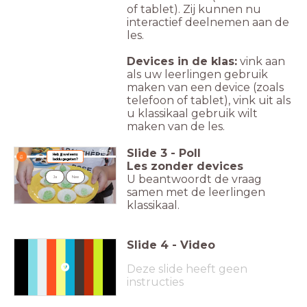
of tablet). Zij kunnen nu
interactief deelnemen aan de
les.
Devices in de klas:
vink aan
als uw leerlingen gebruik
maken van een device (zoals
telefoon of tablet), vink uit als
u klassikaal gebruik wilt
maken van de les.
Slide
3
-
Poll
Heb jij wel eens
laddu gegeten?
Les zonder devices
U beantwoordt de vraag
Ja
Nee
samen met de leerlingen
klassikaal.
Slide
4
-
Video
Deze slide heeft geen
instructies