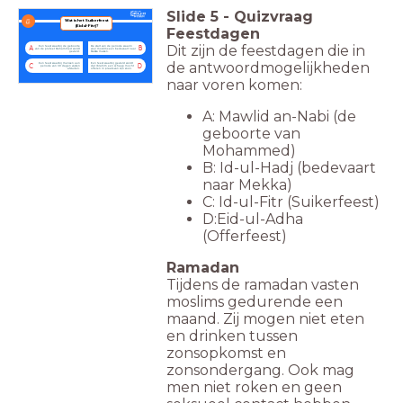
Slide
5
-
Quizvraag
Wat is het Suikerfeest
(Eid al-Fitr)?
Feestdagen
Dit zijn de feestdagen die in
Een feest waarbij de geboorte
De start van de periode waarin
A
B
van de profeet Mohammed wordt
veel moslims een bedevaart naar
gevierd.
Mekka maken.
de antwoordmogelijkheden
Een feest waarbij mensen een
Een feest waarbij gevierd wordt
C
D
periode van 30 dagen vasten
dat Ibrahim een schaap mocht
afsluiten.
offeren in plaats van zijn zoon.
naar voren komen:
A: Mawlid an-Nabi (de
geboorte van
Mohammed)
B: Id-ul-Hadj (bedevaart
naar Mekka)
C: Id-ul-Fitr (Suikerfeest)
D:Eid-ul-Adha
(Offerfeest)
Ramadan
Tijdens de ramadan vasten
moslims gedurende een
maand. Zij mogen niet eten
en drinken tussen
zonsopkomst en
zonsondergang. Ook mag
men niet roken en geen