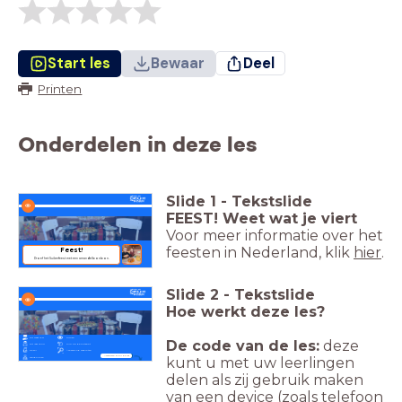
Start les
Bewaar
Deel
Printen
Onderdelen in deze les
Slide
1
-
Tekstslide
FEEST! Weet wat je viert
Voor meer informatie over het
feesten in Nederland, klik
hier
.
Feest!
Proef het Suikerfeest met een amandelbonbon.
Slide
2
-
Tekstslide
Hoe werkt deze les?
Dit weet je al
Kijken
De code van de les:
deze
Dit leer je nu
Klik op de hotspot
Doen!
Afbeelding vergroten
kunt u met uw leerlingen
Navigeren door de les
Terugkijken
delen als zij gebruik maken
van een device (zoals telefoon