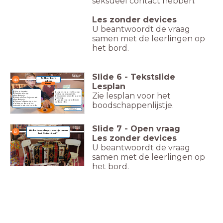
seksueel contact hebben.
Les zonder devices
U beantwoordt de vraag
samen met de leerlingen op
het bord.
Slide
6
-
Tekstslide
Zelf bonbons
maken
Lesplan
15 min.
1)
Was je handen.
Zie lesplan voor het
5)
Leg het voorzichtig op
2)
Pak een blokje
een bonbonpapiertje.
amandelspijs.
6)
Druk er een amandel op ter
3)
Maak een bolletje van de
versiering.
amandelspijs.
7)
Laat de chocolade even
4)
Prik een satéstokje in het
boodschappenlijstje.
hard worden.
bolletje en doop het
helemaal in de chocolade.
Allergenen: H
(amandelen)
Slide
7
-
Open vraag
Welke twee dingen weet je nu van
het Suikerfeest?
Les zonder devices
U beantwoordt de vraag
samen met de leerlingen op
het bord.