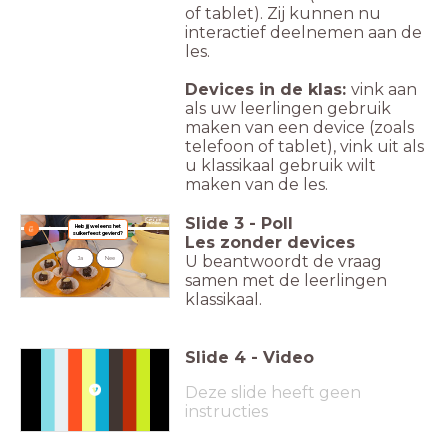
of tablet). Zij kunnen nu
interactief deelnemen aan de
les.
Devices in de klas:
vink aan
als uw leerlingen gebruik
maken van een device (zoals
telefoon of tablet), vink uit als
u klassikaal gebruik wilt
maken van de les.
Slide
3
-
Poll
Heb jij wel eens het
suikerfeest gevierd?
Les zonder devices
U beantwoordt de vraag
Ja
Nee
samen met de leerlingen
klassikaal.
Slide
4
-
Video
Deze slide heeft geen
instructies