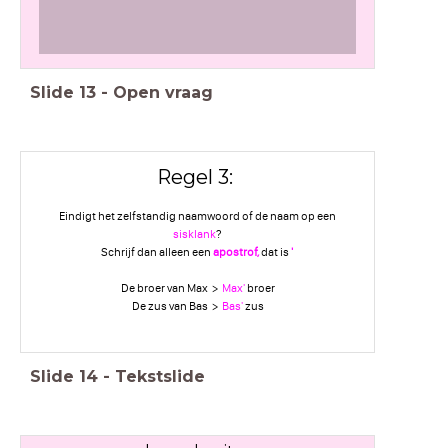
Slide
13
-
Open vraag
Regel 3:
Eindigt het zelfstandig naamwoord of de naam op een
sisklank
?
Schrijf dan alleen een
apostrof,
dat is
'
De broer van Max >
Max'
broer
De zus van Bas >
Bas'
zus
Slide
14
-
Tekstslide