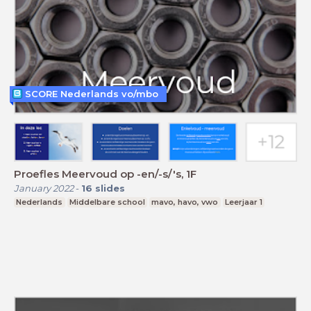
SCORE Nederlands vo/mbo
Proefles Meervoud op -en/-s/'s, 1F
January 2022
-
16
slides
Nederlands
Middelbare school
mavo, havo, vwo
Leerjaar 1