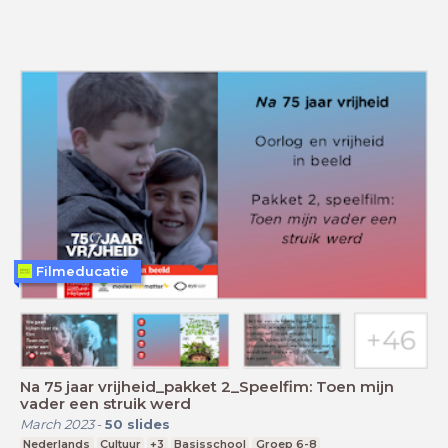
Filmeducatie
Na 75 jaar vrijheid_pakket 2_Speelfim: Toen mijn
vader een struik werd
March 2023
-
50
slides
Nederlands
Cultuur
+3
Basisschool
Groep 6-8