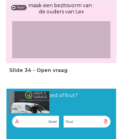
maak een bezitsvorm van :
Regel
de ouders van Lex
Slide
34
-
Open vraag
Goed of fout?
A
B
Goed
Fout