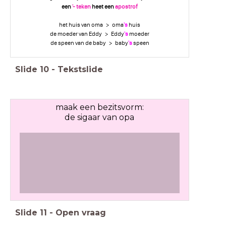
een
'- teken
heet een
apostrof
het huis van oma > oma
's
huis
de moeder van Eddy > Eddy
's
moeder
de speen van de baby > baby
's
speen
Slide
10
-
Tekstslide
maak een bezitsvorm:
de sigaar van opa
Slide
11
-
Open vraag