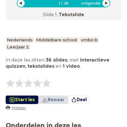
1
/
36
volgende
Slide
1
:
Tekstslide
Nederlands
Middelbare school
vmbo b
Leerjaar 2
In deze les zitten
36 slides
,
met
interactieve
quizzen
,
tekstslides
en
1 video
.
Start les
Bewaar
Deel
Printen
Onderdelen in deze les