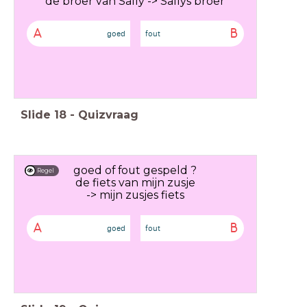
de broer van Sally -> Sallys broer
A
B
goed
fout
Slide
18
-
Quizvraag
goed of fout gespeld ?
Regel
de fiets van mijn zusje
-> mijn zusjes fiets
A
B
goed
fout