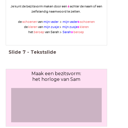
Je kunt de bezitsvorm maken door een
s
achter de naam of een
zelfstandig naamwoord te zetten.
de
schoenen
van
mijn vader
>
mijn vader
s
schoenen
de
kleren
van
mijn zusje
>
mijn zusje
s
kleren
het
beroep
van Sarah >
Sarah
s
beroep
Slide
7
-
Tekstslide
Maak een bezitsvorm:
het horloge van Sam