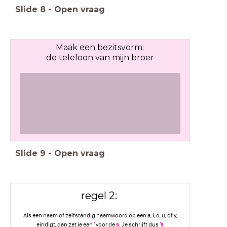
Slide
8
-
Open vraag
Maak een bezitsvorm:
de telefoon van mijn broer
Slide
9
-
Open vraag
regel 2:
Als een naam of zelfstandig naamwoord op een a, i, o, u, of y,
eindigt, dan zet je een
'
voor de
s
. Je schrijft dus
's