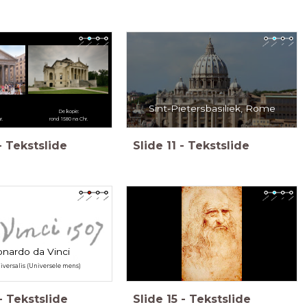
Sint-Pietersbasiliek, Rome
De kopie:
r.
rond 1580 na Chr.
-
Tekstslide
Slide
11
-
Tekstslide
nardo da Vinci
versalis (Universele mens)
-
Tekstslide
Slide
15
-
Tekstslide