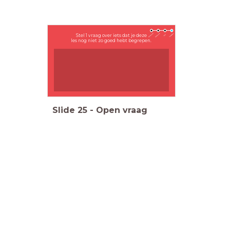
Stel 1 vraag over iets dat je deze
les nog niet zo goed hebt begrepen.
Slide
25
-
Open vraag