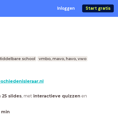
Inloggen
Start gratis
iddelbare school
vmbo, mavo, havo, vwo
schiedenisleraar.nl
n
25 slides
,
met
interactieve quizzen
en
min