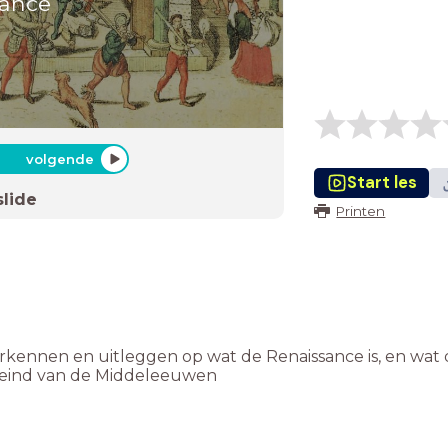
sance
volgende
Start les
slide
Printen
rkennen en uitleggen op wat de Renaissance is, en wat 
t eind van de Middeleeuwen