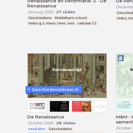
Renaissance en Reformatie: 3 - De
De Ren
Renaissance
Decembe
January 2022
-
27
slides
Geschied
Geschiedenis
Middelbare school
vmbo, ma
vmbo g, t, mavo, havo, vwo
Leerjaar 1,2
Geschiedenisleraar.nl
De Renaissance
M&M - H
samenl
October 2025
-
28
slides
October 
newEditor
Geschiedenis