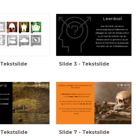
Leerdoel
Aan het eind van deze
presentatie kun je herkennen en
uitleggen op wat de Renaissance
is, en wat de invloed van de
Renaissance is geweest op de
kunst en het leven in Europa aan
het eind van de Middeleeuwen
s, Geschiedenis Werkplaats, Memo, Saga
Tekstslide
Slide
3
-
Tekstslide
ë? (2)
Anders denken over het leven en
de dood
(van zichzelf)
Memento mori
(Gedenk te sterven),
wordt
carpe diem
(Pluk de dag)
om veel geld
Mensen gaan meer leven voor het leven
teeds
beter
nu
, en niet voor het leven
na de dood
God en geloof blijven heel erg belangrijk,
maar het vertrouwen in de kerk wordt
minder
Tekstslide
Slide
7
-
Tekstslide