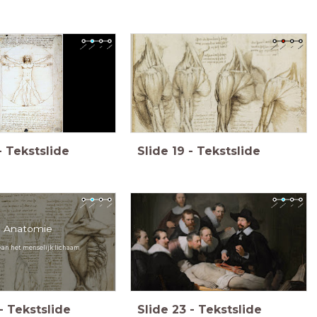
-
Tekstslide
Slide
19
-
Tekstslide
Anatomie
van het menselijk lichaam
-
Tekstslide
Slide
23
-
Tekstslide