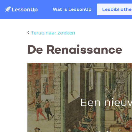
Wat is LessonUp
Lesbiblioth
‹
Terug naar zoeken
De Renaissance
Een nieuw