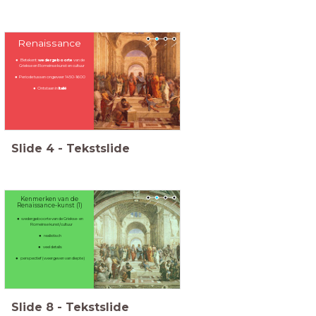
Renaissance
Betekent:
wedergeboorte
van de
Griekse en Romeinse kunst en cultuur
Periode tussen ongeveer 1450-1600
Ontstaan in
Italië
Slide
4
-
Tekstslide
Kenmerken van de
Renaissance-kunst (1)
wedergeboorte van de Griekse- en
Romeinse kunst/cultuur
realistisch
veel details
perspectief (weergeven van diepte)
Slide
8
-
Tekstslide