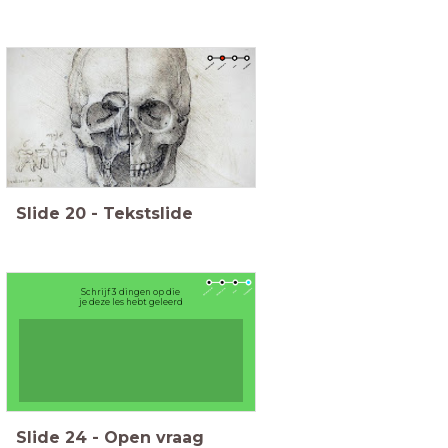
Slide
20
-
Tekstslide
Schrijf 3 dingen op die
je deze les hebt geleerd
Slide
24
-
Open vraag