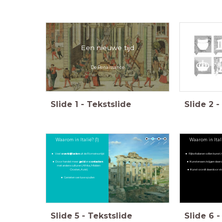
Een nieuwe tijd
De Renaissance
Fenik
Slide
1
-
Tekstslide
Slide
2
-
Waarom in Italië? (1)
Waarom in Itali
Veel
overblijfselen
uit de Romeinse tijd
Rijke Italianen willen kunst 
Door handel: meer
geld
en
contacten
Kunstenaars krijgen daar
met andere culturen (Afrika, Midden-
Oosten, Azië)
Kunst wordt daardoor s
Genieten van luxe spullen
Slide
5
-
Tekstslide
Slide
6
-