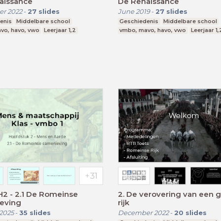
aissance
De Renaissance
r 2022
-
27
slides
June 2019
-
27
slides
enis
Middelbare school
Geschiedenis
Middelbare school
vo, havo, vwo
Leerjaar 1,2
vmbo, mavo, havo, vwo
Leerjaar 1,
2 - 2.1 De Romeinse
2. De verovering van een g
eving
rijk
2025
-
35
slides
December 2022
-
20
slides