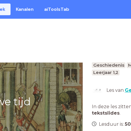
eek
Kanalen
aiToolsTab
Geschiedenis
M
Leerjaar 1,2
Les van
Ge
e tijd
In deze les zitte
tekstslides
.
Lesduur is:
50