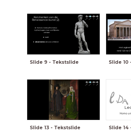
Kenmerken van de
Renaissance-kunst (2)
thema’s: Griekse/Romeinse
mythen/sagen, maar ook Bijbelse
verhalen
naakt
observeren
, dan pas schilderen
Het orgineel:
rond 120 na Ch
Slide
9
-
Tekstslide
Slide
10
Leo
Homo uni
Slide
13
-
Tekstslide
Slide
14