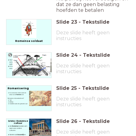
dat ze dan geen belasting
hoefden te betalen
Slide
23
-
Tekstslide
Deze slide heeft geen
instructies
Romeinse soldaat
Slide
24
-
Tekstslide
Romeinse
Wegen
Romeinen hadden wegen
aangelegd waarover
Deze slide heeft geen
soldaten konden reizen.
Er kon makkelijker gereisd
worden.
instructies
Slide
25
-
Tekstslide
Romanisering
De overwonnen volken namen de
cultuur van de
Romeinen
over.
Deze slide heeft geen
Wat namen ze bijvoorbeeld over?
Taal
Kleding
instructies
Goederen zoals olie, glaswerk, wijn.
Slide
26
-
Tekstslide
Grieks-Romeinse
cultuur
De
Romeinen
stelden zich
open voor andere
Deze slide heeft geen
culturen.
Namen ook
bouwstijl
en