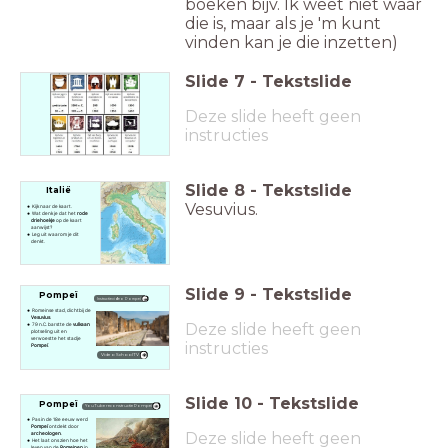
boeken bijv. Ik weet niet waar
die is, maar als je 'm kunt
vinden kan je die inzetten)
Slide
7
-
Tekstslide
Deze slide heeft geen
instructies
Slide
8
-
Tekstslide
Italië
Vesuvius.
Kijk naar de kaart.
Wat denk je dat het
rode
driehoekje
op de kaart
aanwijst?
Leg uit waarom je dit
denkt.
Slide
9
-
Tekstslide
Pompeï
Instructievideo Pompeï
Romeinse stad, dichtbij de
Vesuvius
.
Deze slide heeft geen
79 n.C. barstte de
vulkaan
plotseling uit en
verwoestte het stadje
instructies
Pompeï
.
Video SchoolTV
Slide
10
-
Tekstslide
Pompeï
YouTube reconstructie Pompeï
Pas in de 18e eeuw werd
Pompeï
ontdekt door
Deze slide heeft geen
archeologen
.
Het laat ons zien hoe het
leven van de
Romeinen
in