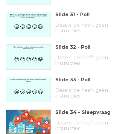
Slide
31
-
Poll
Ik kan aangeven waar de grenzen van het Romeinse
rijk lagen en hoe de Romeinen met de volken rond die
grenzen omgingen.
Deze slide heeft geen
😒
🙁
😐
🙂
😃
instructies
Slide
32
-
Poll
Ik kan uitleggen wat een landbouwstedelijke
samenleving is.
Deze slide heeft geen
😒
🙁
😐
🙂
😃
instructies
Slide
33
-
Poll
Ik kan voorbeelden geven van de Grieks-Romeinse
cultuur
Deze slide heeft geen
😒
🙁
😐
🙂
😃
instructies
Slide
34
-
Sleepvraag
Deze slide heeft geen
Italië
Egypte
instructies
Palestina/Israël
Spanje
Griekenland
Nederland
Frankrijk
Turkije