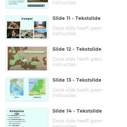
instructies
de 1e eeuw eruit gezien
moet hebben.
Virtual Tour - Pompeï
Slide
11
-
Tekstslide
Pompeï
Deze slide heeft geen
instructies
Slide
12
-
Tekstslide
Deze slide heeft geen
instructies
Slide
13
-
Tekstslide
Deze slide heeft geen
instructies
Rome
Valkenburg
Slide
14
-
Tekstslide
Romeinse
rijk
De
Romeinen
veroverden
andere gebieden.
Deze slide heeft geen
Het
Romeinse leger
was
sterk en veroverde steeds
meer gebieden en
instructies
werd
machtiger
.