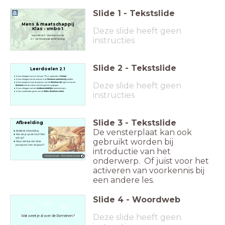
Slide
1
-
Tekstslide
Mens & maatschappij
Klas - vmbo 1
Deze slide heeft geen
Hoofdstuk 2 - Mens en Aarde
instructies
2.1 - De Romeinse samenleving
Slide
2
-
Tekstslide
Leerdoelen 2.1
Ik kan uitleggen wat er in het jaar '79 n.C. gebeurde in
Pompeï
.
Ik kan uitleggen hoe de mensen in de
Romeinse samenleving
leefden.
Deze slide heeft geen
Ik kan aangeven waar de grenzen van het
Romeinse rijk
lagen en hoe de
Romeinen
met de volken rond die grenzen omgingen.
Ik kan uitleggen wat een
landbouwstedelijke
samenleving is.
Ik kan voorbeelden geven van de
Grieks-Romeinse cultuur
instructies
Slide
3
-
Tekstslide
Afbeelding
De vensterplaat kan ook
Bekijk de afbeelding.
Wat zie je op de foto? Wat
valt op?
gebruikt worden bij
Waar denk je dat deze
paragraaf over zal gaan?
introductie van het
Vensterplaat - Romeinse Limes
onderwerp. Of juist voor het
activeren van voorkennis bij
een andere les.
Slide
4
-
Woordweb
Deze slide heeft geen
Wat weet je al over de Romeinen?