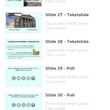
instructies
kunst
over van de
Grieken
.
Parthenon in Athene
Slide
27
-
Tekstslide
En in Nederland
Deze slide heeft geen
instructies
Parthenon Athene
Pantheon Rome
Slide
28
-
Tekstslide
Landbouwstedelijke samenleving
De steden groeiden door
handel
en
ambacht
Maar de meeste mensen woonden nog op het
Deze slide heeft geen
platteland.
Er ontstond een
landbouwstedelijke samenleving.
instructies
Een samenleving waarbij de meeste mensen op het
platteland leven van landbouw, maar waar een klein deel
in de stad woont en werkt.
Slide
29
-
Poll
Ik kan uitleggen wat er in het jaar '79 n.C.
gebeurde in Pompeï.
Deze slide heeft geen
😒
🙁
😐
🙂
😃
instructies
Slide
30
-
Poll
Ik kan uitleggen hoe de mensen in de
Romeinse samenleving leefden.
Deze slide heeft geen
😒
🙁
😐
🙂
😃
instructies