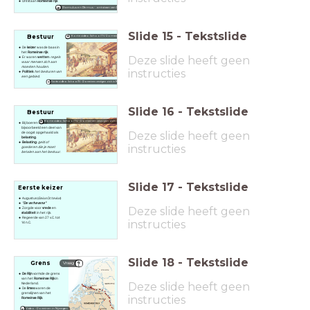
Ontstaan
Romeinse rijk
Romulus en Remus - ontstaan van Rome
Slide
15
-
Tekstslide
Bestuur
Korte video SchoolTV Romeinse Rijk
De
keizer
was de baas in
het
Romeinse rijk
.
Deze slide heeft geen
Er waren
wetten
:
regels
waar mensen zich aan
moesten houden
.
instructies
Politiek
:
het besturen van
een gebied.
Korte video SchoolTV - Romeinen vestigen zich in Nederland
Slide
16
-
Tekstslide
Bestuur
Korte video SchoolTV - Romeinen vestigen zich in Nederland
Bij boeren werd
bijvoorbeeld een deel van
Deze slide heeft geen
de oogst opgehaald als
belasting
.
Belasting
:
geld of
instructies
goederen die je moet
betalen aan het bestuur.
Slide
17
-
Tekstslide
Eerste keizer
Augustus (
Gaius Octavius
)
"De verhevene"
Deze slide heeft geen
Zorgde voor
vrede
en
stabiliteit
in het rijk.
Regeerde van 27 v.C. tot
instructies
14 n.C.
Slide
18
-
Tekstslide
Grens
Vraag
De Rijn
vormde de grens
van het
Romeinse Rijk
in
Deze slide heeft geen
Nederland.
De
limes
waren de
grenslijnen van het
instructies
Romeinse Rijk
.
Video - Romeinen in Nijmegen