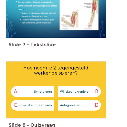
Slide
7
-
Tekstslide
Hoe noem je 2 tegengesteld
werkende spieren?
A
B
Synergisten
Willekeurigw spieren
C
D
Onwillekeurige spieren
Antagonisten
Slide
8
-
Quizvraag