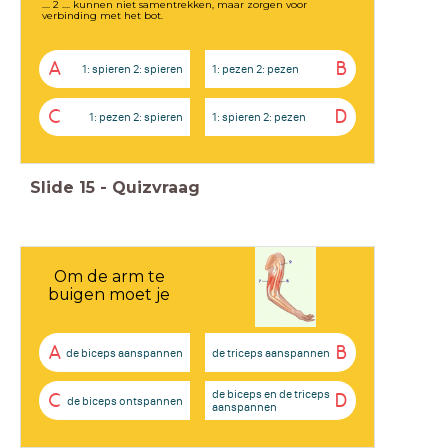
.... 2 .... kunnen niet samentrekken, maar zorgen voor
verbinding met het bot.
A
B
1: spieren 2: spieren
1: pezen 2: pezen
C
D
1: pezen 2: spieren
1: spieren 2: pezen
Slide
15
-
Quizvraag
Om de arm te
buigen moet je
A
B
de biceps aanspannen
de triceps aanspannen
de biceps en de triceps
C
D
de biceps ontspannen
aanspannen