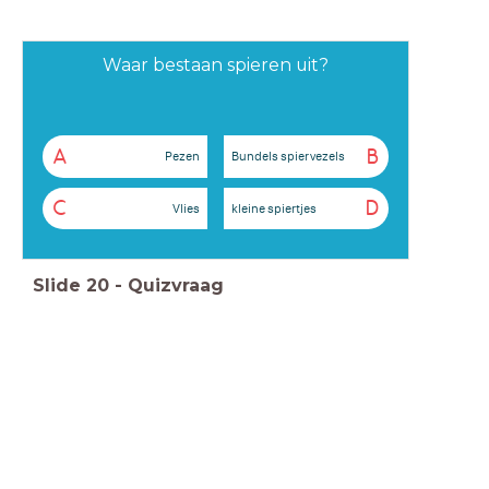
Waar bestaan spieren uit?
A
B
Pezen
Bundels spiervezels
C
D
Vlies
kleine spiertjes
Slide
20
-
Quizvraag