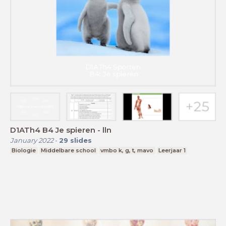
D1ATh4 B4 Je spieren - lln
January 2022
-
29
slides
Biologie
Middelbare school
vmbo k, g, t, mavo
Leerjaar 1