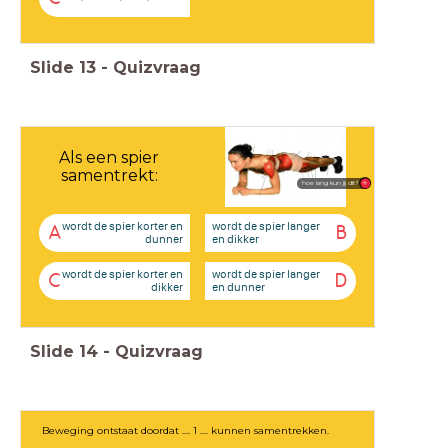
Slide
13
-
Quizvraag
Als een spier
samentrekt:
hoe lang kun jij dit?
wordt de spier korter en
wordt de spier langer
A
B
dunner
en dikker
wordt de spier korter en
wordt de spier langer
C
D
dikker
en dunner
Slide
14
-
Quizvraag
Beweging ontstaat doordat .... 1 .... kunnen samentrekken.