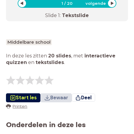
1
/
20
volgende
Slide
1
:
Tekstslide
Middelbare school
In deze les zitten
20 slides
,
met
interactieve
quizzen
en
tekstslides
.
Start les
Bewaar
Deel
Printen
Onderdelen in deze les