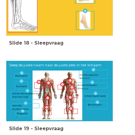
Slide
18
-
Sleepvraag
Sleep de juiste naam naar de juiste plek in het lichaam
Armbuigspier
Buikspier
(biceps)
Armstrekspier
Kuitspie
(triceps)
r
Achterste dijbeenspier
Scheenbeenspie
(hamstring)
r
Borstspier
voorste
dijbeenspier
Rugspie
r
Slide
19
-
Sleepvraag