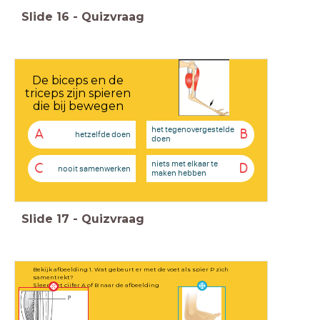
Slide
16
-
Quizvraag
De biceps en de
triceps zijn spieren
die bij bewegen
het tegenovergestelde
A
B
hetzelfde doen
doen
niets met elkaar te
C
D
nooit samenwerken
maken hebben
Slide
17
-
Quizvraag
Bekijk afbeelding 1. Wat gebeurt er met de voet als spier P zich
samentrekt?
Sleep het cijfer A of B naar de afbeelding