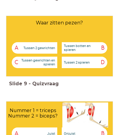
Waar zitten pezen?
Tussen botten en
A
B
Tussen 2 gewrichten
spieren
Tussen gewrichten en
C
D
Tussen 2 spieren
spieren
Slide
9
-
Quizvraag
Nummer 1 = triceps
Nummer 2 = biceps?
A
B
Juist
Onjuist