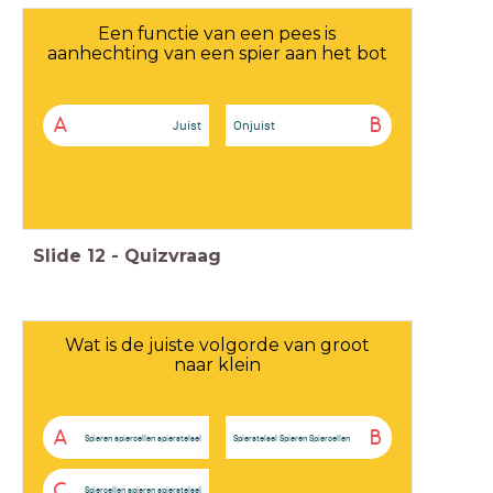
Een functie van een pees is
aanhechting van een spier aan het bot
A
B
Juist
Onjuist
Slide
12
-
Quizvraag
Wat is de juiste volgorde van groot
naar klein
A
B
Spieren spiercellen spierstelsel
Spierstelsel Spieren Spiercellen
C
Spiercellen spieren spierstelsel