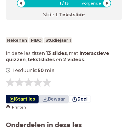
1
/
13
volgende
Slide
1
:
Tekstslide
Rekenen
MBO
Studiejaar 1
In deze les zitten
13 slides
,
met
interactieve
quizzen
,
tekstslides
en
2 videos
.
Lesduur is:
50
min
Start les
Bewaar
Deel
Printen
Onderdelen in deze les