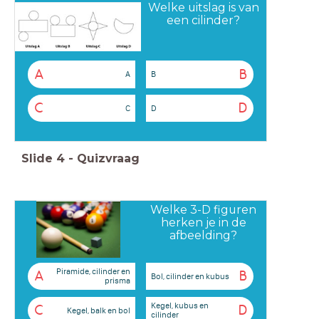
Welke uitslag is van
een cilinder?
A
B
A
B
C
D
C
D
Slide
4
-
Quizvraag
Welke 3-D figuren
herken je in de
afbeelding?
Piramide, cilinder en
A
B
Bol, cilinder en kubus
prisma
Kegel, kubus en
C
D
Kegel, balk en bol
cilinder