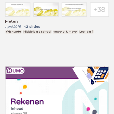
Meten
April 2018
-
42
slides
Wiskunde
Middelbare school
vmbo g, t, mavo
Leerjaar 1