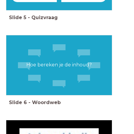
Slide
5
-
Quizvraag
Hoe bereken je de inhoud?
Slide
6
-
Woordweb