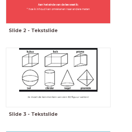
Aan het einde van de les weet ik:
* hoe ik inhoud kan omrekenen naar andere maten
Slide
2
-
Tekstslide
Je moet de kenmerken van een 3D figuur weten!
Slide
3
-
Tekstslide