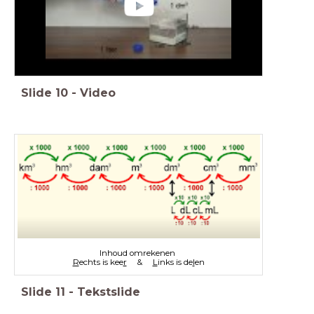
Slide
10
-
Video
Inhoud omrekenen
R
echts is kee
r
&
L
inks is de
l
en
Slide
11
-
Tekstslide