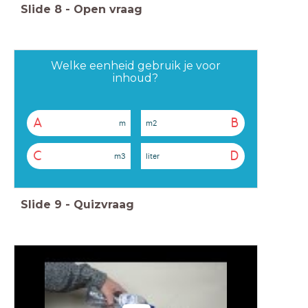
Slide
8
-
Open vraag
Welke eenheid gebruik je voor
inhoud?
A
B
m
m2
C
D
m3
liter
Slide
9
-
Quizvraag