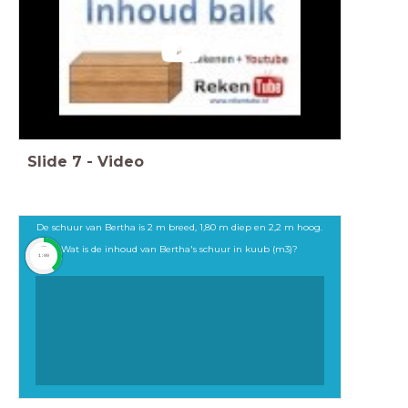
Slide
7
-
Video
De schuur van Bertha is 2 m breed, 1,80 m diep en 2,2 m hoog.
Wat is de inhoud van Bertha's schuur in kuub (m3)?
timer
1:00