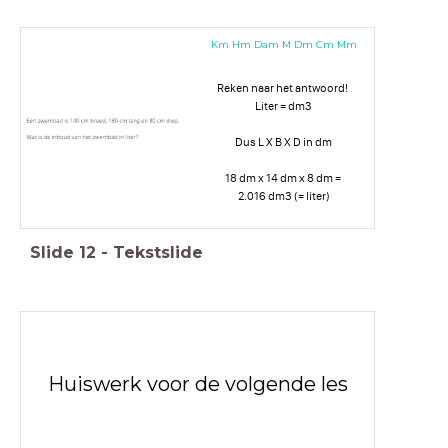
Km Hm Dam M Dm Cm Mm
Reken naar het antwoord!
Liter = dm3
Dus L X B X D in dm
18 dm x 14 dm x 8 dm =
2.016 dm3 (= liter)
Slide
12
-
Tekstslide
Huiswerk voor de volgende les