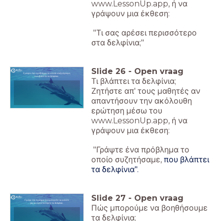
www.LessonUp.app, ή να
γράψουν μια έκθεση:
"Τι σας αρέσει περισσότερο
στα δελφίνια;"
Slide
26
-
Open vraag
Γράψτε ένα πρόβλημα το οποίο συζητήσαμε,
που βλάπτει τα δελφίνια.
Τι βλάπτει τα δελφίνια;
Ζητήστε απ' τους μαθητές αν
απαντήσουν την ακόλουθη
ερώτηση μέσω του
www.LessonUp.app, ή να
γράψουν μια έκθεση:
"Γράψτε ένα πρόβλημα το
οποίο συζητήσαμε,
που βλάπτει
τα δελφίνια".
Slide
27
-
Open vraag
Γράψε ένα πράγμα που μπορείτε να κάνετε
για να προστατέψετε τα δελφίνια.
Πώς μπορούμε να βοηθήσουμε
τα δελφίνια;