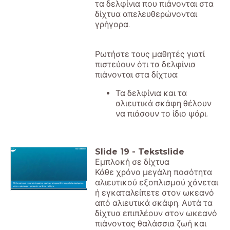
τα δελφίνια που πιάνονται στα
δίχτυα απελευθερώνονται
γρήγορα.
Ρωτήστε τους μαθητές γιατί
πιστεύουν ότι τα δελφίνια
πιάνονται στα δίχτυα:
Τα δελφίνια και τα
αλιευτικά σκάφη θέλουν
να πιάσουν το ίδιο ψάρι.
Slide
19
-
Tekstslide
Εμπλοκή σε δίχτυα
Κάθε χρόνο μεγάλη ποσότητα
αλιευτικού εξοπλισμού χάνεται
Μπλεγμένα σε εγκαταλελειμμένα, χαμένα ή απορριφθέντα εργαλεία ψαρέματος.
Δίχτυ-φάντασμα - μπορείτε να δείτε το δίχτυ;
ή εγκαταλείπετε στον ωκεανό
από αλιευτικά σκάφη. Αυτά τα
δίχτυα επιπλέουν στον ωκεανό
πιάνοντας θαλάσσια ζωή και