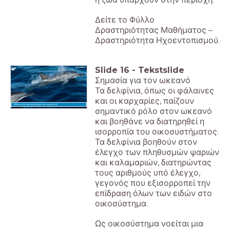
Δείτε το Φύλλο
Δραστηριότητας Μαθήματος –
Δραστηριότητα Ηχοεντοπισμού.
Slide
16
-
Tekstslide
Σημασία για τον ωκεανό
Τα δελφίνια, όπως οι φάλαινες
και οι καρχαρίες, παίζουν
Ρόλος στο οικοσύστημα του ωκεανού.
σημαντικό ρόλο στον ωκεανό
και βοηθάνε να διατηρηθεί η
ισορροπία του οικοσυστήματος.
Τα δελφίνια βοηθούν στον
έλεγχο των πληθυσμών ψαριών
και καλαμαριών, διατηρώντας
τους αριθμούς υπό έλεγχο,
γεγονός που εξισορροπεί την
επίδραση όλων των ειδών στο
οικοσύστημα.
Ως οικοσύστημα νοείται μια