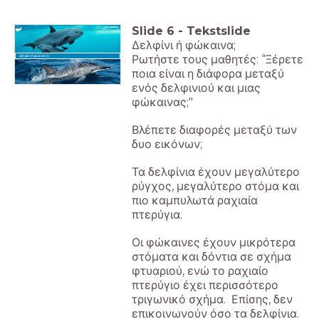
Slide
6
-
Tekstslide
Δελφίνι ή φώκαινα;
Ρωτήστε τους μαθητές: “Ξέρετε
Δελφίνι ή φώκαινα;
ποια είναι η διάφορα μεταξύ
ενός δελφινιού και μιας
φώκαινας;"
Βλέπετε διαφορές μεταξύ των
δυο εικόνων;
Τα δελφίνια έχουν μεγαλύτερο
ρύγχος, μεγαλύτερο στόμα και
πιο καμπυλωτά ραχιαία
πτερύγια.
Οι φώκαινες έχουν μικρότερα
στόματα και δόντια σε σχήμα
φτυαριού, ενώ το ραχιαίο
πτερύγιο έχει περισσότερο
τριγωνικό σχήμα. Επίσης, δεν
επικοινωνούν όσο τα δελφίνια.