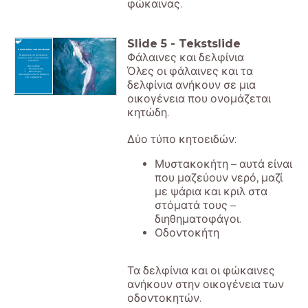
φώκαινας.
Slide
5
-
Tekstslide
Η ΟΙΚΟΓΕΝΕΙΑ ΤΩΝ ΚΗΤΟΕΙΔΩΝ
Φάλαινες και δελφίνια
Οι φάλαινες και τα δελφίνια
ανήκουν στην οικογένεια των
κητοειδών.
Όλες οι φάλαινες και τα
Δύο ομάδες:
➢ Μυστακοκήτη
➢ Οδοντοκήτη -
περιλαμβάνονται τα δελφίνια
και οι φώκαινες.
δελφίνια ανήκουν σε μια
οικογένεια που ονομάζεται
κητώδη.
Δύο τύπο κητοειδών:
Μυστακοκήτη – αυτά είναι
που μαζεύουν νερό, μαζί
με ψάρια και κριλ στα
στόματά τους –
διηθηματοφάγοι.
Οδοντοκήτη
Τα δελφίνια και οι φώκαινες
ανήκουν στην οικογένεια των
οδοντοκητών.