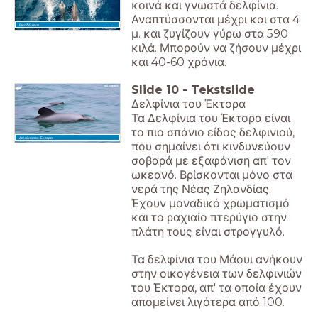
κοινά και γνωστά δελφίνια.
Αναπτύσσονται μέχρι και στα 4
Ρινοδέλφινα
μ. και ζυγίζουν γύρω στα 590
κιλά. Μπορούν να ζήσουν μέχρι
και 40-60 χρόνια.
Slide
10
-
Tekstslide
Δελφίνια του Έκτορα
Τα Δελφίνια του Έκτορα είναι
το πιο σπάνιο είδος δελφινιού,
Δελφίνια του Έκτορα
που σημαίνει ότι κινδυνεύουν
σοβαρά με εξαφάνιση απ' τον
ωκεανό. Βρίσκονται μόνο στα
νερά της Νέας Ζηλανδίας.
Έχουν μοναδικό χρωματισμό
και το ραχιαίο πτερύγιο στην
πλάτη τους είναι στρογγυλό.
Τα δελφίνια του Μάουι ανήκουν
στην οικογένεια των δελφινιών
του Έκτορα, απ' τα οποία έχουν
απομείνει λιγότερα από 100.