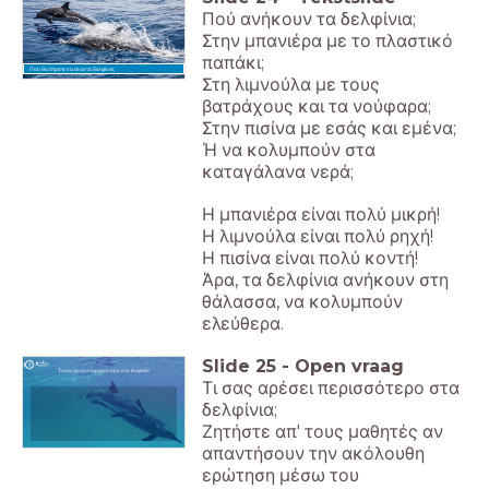
Πού ανήκουν τα δελφίνια;
Στην μπανιέρα με το πλαστικό
παπάκι;
Πού θα έπρεπε να είναι τα δελφίνια;
Στη λιμνούλα με τους
βατράχους και τα νούφαρα;
Στην πισίνα με εσάς και εμένα;
Ή να κολυμπούν στα
καταγάλανα νερά;
Η μπανιέρα είναι πολύ μικρή!
Η λιμνούλα είναι πολύ ρηχή!
Η πισίνα είναι πολύ κοντή!
Άρα, τα δελφίνια ανήκουν στη
θάλασσα, να κολυμπούν
ελεύθερα.
Slide
25
-
Open vraag
Τι σας αρέσει περισσότερο στα δελφίνια;
Τι σας αρέσει περισσότερο στα
δελφίνια;
Ζητήστε απ' τους μαθητές αν
απαντήσουν την ακόλουθη
ερώτηση μέσω του