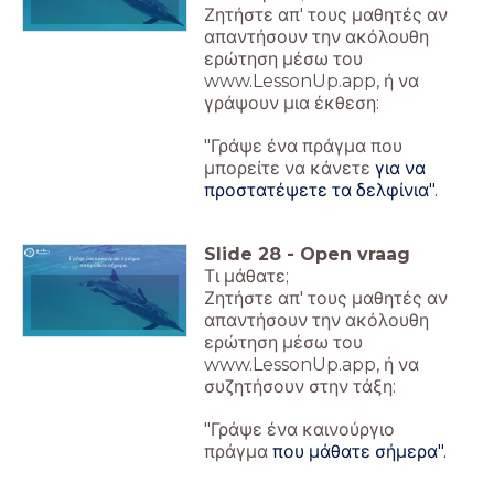
Ζητήστε απ' τους μαθητές αν
απαντήσουν την ακόλουθη
ερώτηση μέσω του
www.LessonUp.app, ή να
γράψουν μια έκθεση:
"Γράψε ένα πράγμα που
μπορείτε να κάνετε
για να
προστατέψετε τα δελφίνια".
Slide
28
-
Open vraag
Γράψε ένα καινούργιο πράγμα
που μάθατε σήμερα.
Τι μάθατε;
Ζητήστε απ' τους μαθητές αν
απαντήσουν την ακόλουθη
ερώτηση μέσω του
www.LessonUp.app, ή να
συζητήσουν στην τάξη:
"Γράψε ένα καινούργιο
πράγμα
που μάθατε σήμερα".