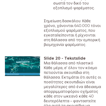
σωστά τον δικό του
εξοπλισμό ψαρέματος.
Σημείωση δασκάλου: Κάθε
χρόνο, χάνονται 640.000 τόνοι
εξοπλισμού ψαρέματος, που
εγκαταλείπονται ή ρίχνονται
στη θάλασσα από την εμπορική
βιομηχανία ψαρέματος.
Slide
20
-
Tekstslide
Μια θάλασσα από πλαστικό
Κάθε μέρα, σ' όλον τον κόσμο
πετιούνται σκουπίδια στη
Ρύπανση από πλαστικά
θάλασσα. Εκτιμάται ότι αυτές οι
ποσότητες σκουπιδιών είναι
μεγαλύτερες από ένα άδειασμα
απορριμματοφόρου οχήματος
κάθε στον ωκεανό κάθε 40
δευτερόλεπτα – φανταστείτε
όλα αυτά τα σκουπίδια να