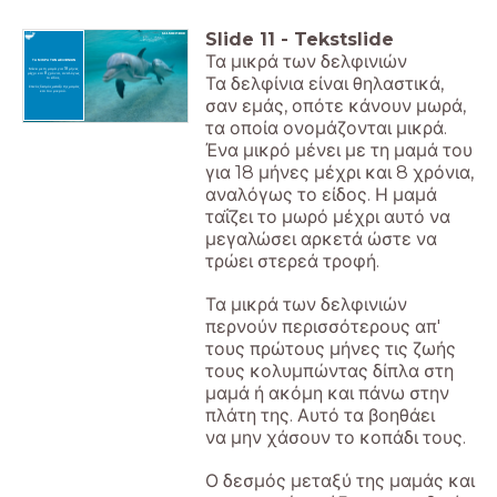
Slide
11
-
Tekstslide
Τα μικρά των δελφινιών
ΤΑ ΜΙΚΡΑ ΤΩΝ ΔΕΛΦΙΝΙΩΝ
Μένει με τη μαμά για 18 μήνες
μέχρι και 8 χρόνια, αναλόγως
Τα δελφίνια είναι θηλαστικά,
το είδος.
Στενός δεσμός μεταξύ της μαμάς
και του μικρού.
σαν εμάς, οπότε κάνουν μωρά,
τα οποία ονομάζονται μικρά.
Ένα μικρό μένει με τη μαμά του
για 18 μήνες μέχρι και 8 χρόνια,
αναλόγως το είδος. Η μαμά
ταΐζει το μωρό μέχρι αυτό να
μεγαλώσει αρκετά ώστε να
τρώει στερεά τροφή.
Τα μικρά των δελφινιών
περνούν περισσότερους απ'
τους πρώτους μήνες τις ζωής
τους κολυμπώντας δίπλα στη
μαμά ή ακόμη και πάνω στην
πλάτη της. Αυτό τα βοηθάει
να μην χάσουν το κοπάδι τους.
Ο δεσμός μεταξύ της μαμάς και