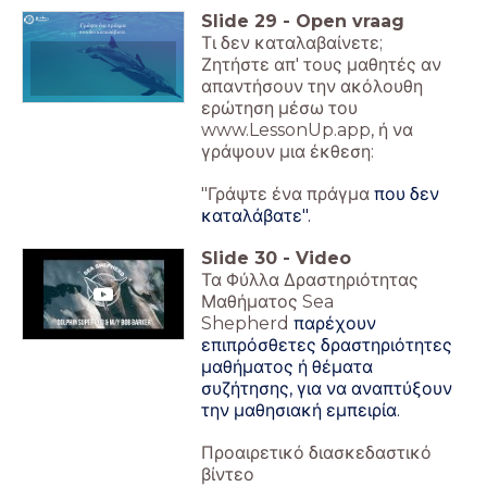
Slide
29
-
Open vraag
Γράψτε ένα πράγμα
που δεν καταλάβατε.
Τι δεν καταλαβαίνετε;
Ζητήστε απ' τους μαθητές αν
απαντήσουν την ακόλουθη
ερώτηση μέσω του
www.LessonUp.app, ή να
γράψουν μια έκθεση:
"Γράψτε ένα πράγμα
που δεν
καταλάβατε".
Slide
30
-
Video
Τα Φύλλα Δραστηριότητας
Μαθήματος Sea
Shepherd
παρέχουν
επιπρόσθετες δραστηριότητες
μαθήματος ή θέματα
συζήτησης, για να αναπτύξουν
την μαθησιακή εμπειρία.
Προαιρετικό διασκεδαστικό
βίντεο