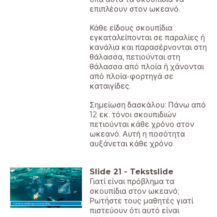
επιπλέουν στον ωκεανό.
Κάθε είδους σκουπίδια
εγκαταλείπονται σε παραλίες ή
κανάλια και παρασέρνονται στη
θάλασσα, πετιούνται στη
θάλασσα από πλοία ή χάνονται
από πλοία-φορτηγά σε
καταιγίδες.
Σημείωση δασκάλου: Πάνω από
12 εκ. τόνοι σκουπιδιών
πετιούνται κάθε χρόνο στον
ωκεανό. Αυτή η ποσότητα
αυξάνεται κάθε χρόνο.
Slide
21
-
Tekstslide
Γιατί είναι πρόβλημα τα
σκουπίδια στον ωκεανό;
Ρωτήστε τους μαθητές γιατί
Γιατί είναι πρόβλημα τα σκουπίδια;
πιστεύουν ότι αυτό είναι