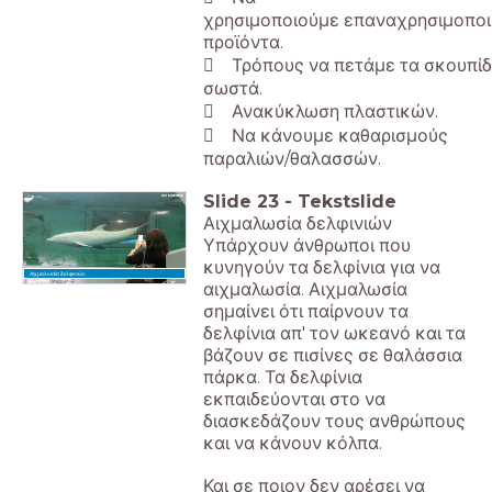
χρησιμοποιούμε επαναχρησιμοποι
προϊόντα.
 Τρόπους να πετάμε τα σκουπίδ
σωστά.
 Ανακύκλωση πλαστικών.
 Να κάνουμε καθαρισμούς
παραλιών/θαλασσών.
Slide
23
-
Tekstslide
Αιχμαλωσία δελφινιών
Υπάρχουν άνθρωποι που
κυνηγούν τα δελφίνια για να
Αιχμαλωσία δελφινιών
αιχμαλωσία. Αιχμαλωσία
σημαίνει ότι παίρνουν τα
δελφίνια απ' τον ωκεανό και τα
βάζουν σε πισίνες σε θαλάσσια
πάρκα. Τα δελφίνια
εκπαιδεύονται στο να
διασκεδάζουν τους ανθρώπους
και να κάνουν κόλπα.
Και σε ποιον δεν αρέσει να