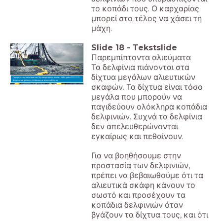
το κοπάδι τους. Ο καρχαρίας
μπορεί στο τέλος να χάσει τη
μάχη.
Slide
18
-
Tekstslide
Παρεμπίπτοντα αλιεύματα
Τα δελφίνια πιάνονται στα
δίχτυα μεγάλων αλιευτικών
Παρεμπίπτοντα αλιεύματα σε δίχτυα εμπορικής αλιείας. Κάθε χρόνο 300.000
δελφίνια και φάλαινες πεθαίνουν σε αλιευτικά δίχτυα.
σκαφών. Τα δίχτυα είναι τόσο
μεγάλα που μπορούν να
παγιδεύουν ολόκληρα κοπάδια
δελφινιών. Συχνά τα δελφίνια
δεν απελευθερώνονται
εγκαίρως και πεθαίνουν.
Για να βοηθήσουμε στην
προστασία των δελφινιών,
πρέπει να βεβαιωθούμε ότι τα
αλιευτικά σκάφη κάνουν το
σωστό και προσέχουν τα
κοπάδια δελφινιών όταν
βγάζουν τα δίχτυα τους, και ότι