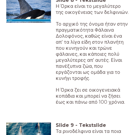
Slide
8
-
Tekstslide
Η Όρκα είναι το μεγαλύτερο
της οικογένειας των δελφινιών.
Όρκα
Το αρχικό της όνομα ήταν στην
πραγματικότητα Φάλαινα
Δολοφόνος, καθώς είναι ένα
απ' τα λίγα είδη στον πλανήτη
που κυνηγούν και τρώνε
φάλαινες, και κάποιες πολύ
μεγαλύτερες απ' αυτές. Είναι
πανέξυπνα ζώα, που
εργάζονται ως ομάδα για το
κυνήγι τροφής.
Η Όρκα ζει σε οικογενειακά
κοπάδια και μπορεί να ζήσει
έως και πάνω από 100 χρόνια.
Slide
9
-
Tekstslide
Τα ρινοδέλφινα είναι τα ποια