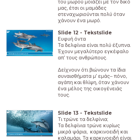
του μωρού μοιάζει με τον δικό
μας, έτσι οι μαμάδες
στεναχωριούνται πολύ όταν
χάνουν ένα μωρό.
Slide
12
-
Tekstslide
Ευφυή όντα
Τα δελφίνια είναι πολύ έξυπνα.
Έχουν μεγαλύτερο εγκέφαλο
Τα δελφίνια είναι ευφυή όντα
απ' τους ανθρώπους.
Δείχνουν ότι βιώνουν τα ίδια
συναισθήματα μ' εμάς– πόνο,
αγάπη και θλίψη, όταν χάνουν
ένα μέλος της οικογένειάς
τους.
Slide
13
-
Tekstslide
Τι τρώνε τα δελφίνια;
Τα δελφίνια τρώνε κυρίως
μικρά ψάρια, καρκινοειδή και
Τι τρώνε τα δελφίνια;
καλαμάρι. Τα καρκινοειδή είναι