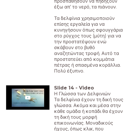
προσπαθήσουν να πηδήξουν
έξω απ' το νερό, τα πιάνουν.
Τα δελφίνια χρησιμοποιούν
επίσης εργαλεία για να
κυνηγήσουν όπως σφουγγάρια
στο ρύγχος τους (μύτη) για να
την προστατέψουν ενώ
σκάβουν στο βυθό
αναζητώντας τροφή. Αυτό τα
προστατεύει από κομμάτια
πέτρας ή σπασμένα κοράλλια.
Πολύ έξυπνο.
Slide
14
-
Video
Η Γλώσσα των Δελφινιών
Τα δελφίνια έχουν τη δική τους
γλώσσα. Ακόμα και μέσα στην
κάθε ομάδα ή κοπάδι θα έχουν
τη δική τους μορφή
επικοινωνίας. Μοναδικούς
ήχους, όπως κλικ, που