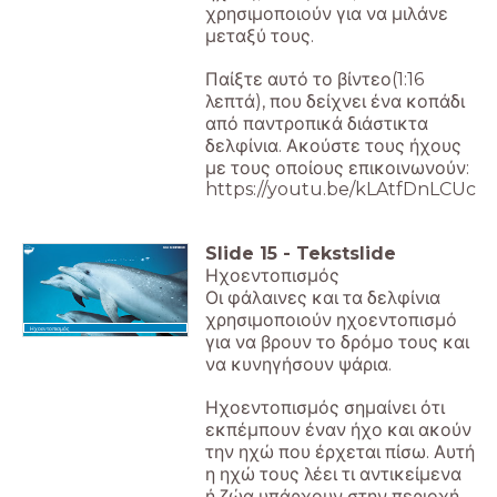
χρησιμοποιούν για να μιλάνε
μεταξύ τους.
Παίξτε αυτό το βίντεο(1:16
λεπτά), που δείχνει ένα κοπάδι
από παντροπικά διάστικτα
δελφίνια. Ακούστε τους ήχους
με τους οποίους επικοινωνούν:
https://youtu.be/kLAtfDnLCUc
Slide
15
-
Tekstslide
Ηχοεντοπισμός
Οι φάλαινες και τα δελφίνια
χρησιμοποιούν ηχοεντοπισμό
Ηχοεντοπισμός
για να βρουν το δρόμο τους και
να κυνηγήσουν ψάρια.
Ηχοεντοπισμός σημαίνει ότι
εκπέμπουν έναν ήχο και ακούν
την ηχώ που έρχεται πίσω. Αυτή
η ηχώ τους λέει τι αντικείμενα
ή ζώα υπάρχουν στην περιοχή.