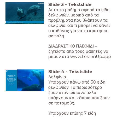
Slide
3
-
Tekstslide
Αυτό το μάθημα αφορά τα είδη
δελφινιών, μερικά από τα
προβλήματα που βλάπτουν τα
Η προστασία των δελφινιών
δελφίνια και τι μπορεί να κάνει
ο καθένας για να τα κρατήσει
ασφαλή
ΔΙΑΔΡΑΣΤΙΚΟ ΠΑΙΧΝΙΔΙ –
ζητείστε από τους μαθητές να
μπουν στο www.LessonUp.app
Slide
4
-
Tekstslide
Δελφίνια
Πάνω από 30 είδη
δελφινιών.
Τα περισσότερα ζουν
στους ωκεανούς, πέντε
Υπάρχουν πάνω από 30 είδη
απ' αυτά ζουν σε
ποταμούς.
Επτά είδη είναι
φώκαινες.
δελφινιών. Τα περισσότερα
ζουν στον ωκεανό αλλά
υπάρχουν και κάποια που ζουν
σε ποταμούς.
Υπάρχουν επίσης 7 είδη