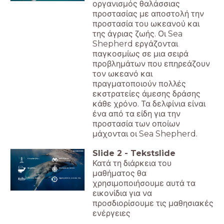
οργανισμός θαλάσσιας
προστασίας με αποστολή την
προστασία του ωκεανού και
της άγριας ζωής. Οι Sea
Shepherd εργάζονται
παγκοσμίως σε μια σειρά
προβλημάτων που επηρεάζουν
τον ωκεανό και
πραγματοποιούν πολλές
εκστρατείες άμεσης δράσης
κάθε χρόνο. Τα δελφίνια είναι
ένα από τα είδη για την
προστασία των οποίων
μάχονται οι Sea Shepherd.
Slide
2
-
Tekstslide
Γνωρίζετε ήδη...
Δείτε το βίντεο
Κατά τη διάρκεια του
Θα μάθετε...
Κλικάρετε την εικόνα
μαθήματος θα
Απαιτείται δράση!
Αξιολογείστε τις γνώσεις σας
χρησιμοποιήσουμε αυτά τα
εικονίδια για να
προσδιορίσουμε τις μαθησιακές
ενέργειες