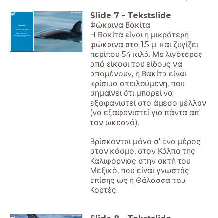
Slide
7
-
Tekstslide
Φώκαινα Βακίτα
ΦΩΚΑΙΝΑ
Επτά είδη φώκαινας
Η Βακίτα είναι η μικρότερη
Η Βακίτα είναι το
μικρότερο και κρίσιμα
απειλούμενο.
φώκαινα στα 1.5 μ. και ζυγίζει
περίπου 54 κιλά. Με λιγότερες
από είκοσι του είδους να
απομένουν, η Βακίτα είναι
κρίσιμα απειλούμενη, που
σημαίνει ότι μπορεί να
εξαφανιστεί στο άμεσο μέλλον
(να εξαφανιστεί για πάντα απ'
τον ωκεανό).
Βρίσκονται μόνο σ' ένα μέρος
στον κόσμο, στον Κόλπο της
Καλιφόρνιας στην ακτή του
Μεξικό, που είναι γνωστός
επίσης ως η Θάλασσα του
Κορτές.