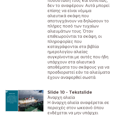
ποσόστωσή τους και συνεπώς,
δεν το αναφέρουν. Αυτά μπορεί
επίσης να είναι νόμιμα
αλιευτικά σκάφη που
αποτυγχάνουν να δηλώσουν το
πλήρες ποσό των τυχαίων
αλιευμάτων τους. Όταν
επιθεωρούνται τα σκάφη, οι
πληροφορίες που
καταγράφονται στα βιβλία
ημερολογίου αλιείας
συγκρίνονται με αυτές που ήδη
υπάρχουν στα αλιευτικά
αποθέματα του σκάφους για να
προσδιοριστεί εάν τα αλιεύματα
έχουν αναφερθεί σωστά.
Slide
10
-
Tekstslide
ΑΝΑΡΧΗ ΑΛΙΕΙΑ
Άναρχη αλιεία
Η άναρχη αλιεία
αναφέρεται σε περιοχές στον
ωκεανό όπου ενδέχεται να
μην υπάρχει ποσόστωση ή
κανονισμοί που ισχύουν,
Η άναρχη αλιεία αναφέρεται σε
είτε για μία συγκεκριμένη
τοποθεσία είτε για τον τύπο
των ειδών.
περιοχές στον ωκεανό όπου
ενδέχεται να μην υπάρχει