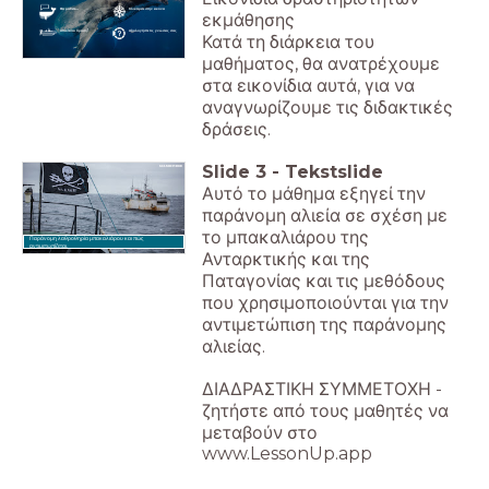
Θα μάθετε...
Κλικάρετε στην εικόνα
εκμάθησης
Αξιολογήστε τις γνώσεις σας
Κατά τη διάρκεια του
μαθήματος, θα ανατρέχουμε
στα εικονίδια αυτά, για να
αναγνωρίζουμε τις διδακτικές
δράσεις.
Slide
3
-
Tekstslide
Αυτό το μάθημα εξηγεί την
παράνομη αλιεία σε σχέση με
το μπακαλιάρου της
Παράνομη λαθροθηρία μπακαλιάρου και πώς
αντιμετωπίζεται.
Ανταρκτικής και της
Παταγονίας και τις μεθόδους
που χρησιμοποιούνται για την
αντιμετώπιση της παράνομης
αλιείας.
ΔΙΑΔΡΑΣΤΙΚΗ ΣΥΜΜΕΤΟΧΗ -
ζητήστε από τους μαθητές να
μεταβούν στο
www.LessonUp.app