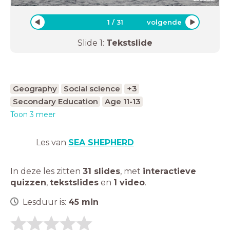
1
/
31
volgende
Slide
1
:
Tekstslide
Geography
Social science
+3
Secondary Education
Age 11-13
Toon 3 meer
Les van
SEA SHEPHERD
In deze les zitten
31 slides
,
met
interactieve
quizzen
,
tekstslides
en
1 video
.
Lesduur is:
45
min