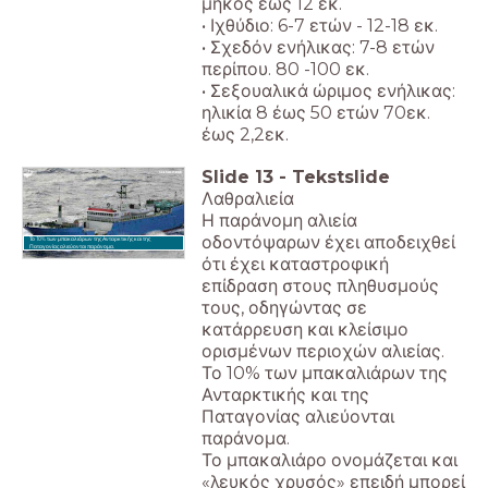
μήκος έως 12 εκ.
• Ιχθύδιο: 6-7 ετών - 12-18 εκ.
• Σχεδόν ενήλικας: 7-8 ετών
περίπου. 80 -100 εκ.
• Σεξουαλικά ώριμος ενήλικας:
ηλικία 8 έως 50 ετών 70εκ.
έως 2,2εκ.
Slide
13
-
Tekstslide
Λαθραλιεία
Η παράνομη αλιεία
οδοντόψαρων έχει αποδειχθεί
Το 10% των μπακαλιάρων της Ανταρκτικής και της
Παταγονίας αλιεύονται παράνομα.
ότι έχει καταστροφική
επίδραση στους πληθυσμούς
τους, οδηγώντας σε
κατάρρευση και κλείσιμο
ορισμένων περιοχών αλιείας.
Το 10% των μπακαλιάρων της
Ανταρκτικής και της
Παταγονίας αλιεύονται
παράνομα.
Το μπακαλιάρο ονομάζεται και
«λευκός χρυσός» επειδή μπορεί