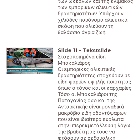
των ωκεανών και της κλίμακας
των εμπορικών αλιευτικών
δραστηριοτήτων. Υπάρχουν
χιλιάδες παράνομα αλιευτικά
σκάφη που αλιεύουν τη
θαλάσσια άγρια ζωή.
Slide
11
-
Tekstslide
Στοχοποιημένα είδη –
Μπακαλιάρος
Οι εμπορικές αλιευτικές
Οι μπακαλιάροι είναι στόχοι υψηλής αξίας.
δραστηριότητες στοχεύουν σε
είδη ψαριών υψηλής ποιότητας
όπως ο τόνος και οι καρχαρίες.
Τόσο οι Μπακαλιάροι της
Παταγονίας όσο και της
Ανταρκτικής είναι μοναδικά
μακρόβια είδη οδοντόψαρων
που είναι ιδιαίτερα ευάλωτα
στην υπερεκμετάλλευση λόγω
της βραδύτητάς τους να
φτάσουν σε σεξουαλική