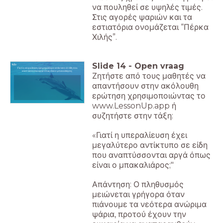
να πουληθεί σε υψηλές τιμές.
Στις αγορές ψαριών και τα
εστιατόρια ονομάζεται “Πέρκα
Χιλής”.
Slide
14
-
Open vraag
Γιατί η υπεραλίευση έχει μεγαλύτερο αντίκτυπο σε είδη που
αναπτύσσονται αργά όπως είναι ο μπακαλιάρος;
Ζητήστε από τους μαθητές να
απαντήσουν στην ακόλουθη
ερώτηση χρησιμοποιώντας το
www.LessonUp.app ή
συζητήστε στην τάξη:
«Γιατί η υπεραλίευση έχει
μεγαλύτερο αντίκτυπο σε είδη
που αναπτύσσονται αργά όπως
είναι ο μπακαλιάρος;"
Απάντηση: Ο πληθυσμός
μειώνεται γρήγορα όταν
πιάνουμε τα νεότερα ανώριμα
ψάρια, προτού έχουν την