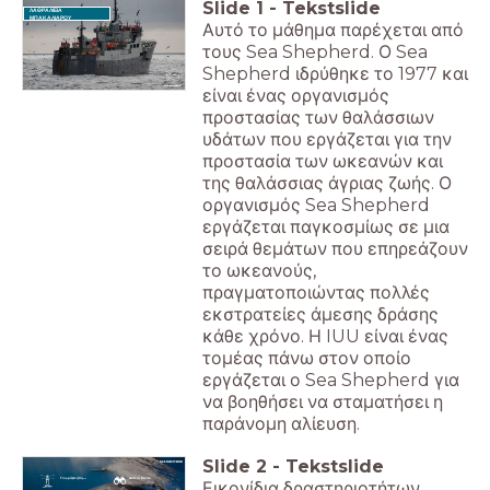
Slide
1
-
Tekstslide
ΛΑΘΡΑΛΙΕΙΑ
ΜΠΑΚΑΛΙΑΡΟΥ
Αυτό το μάθημα παρέχεται από
τους Sea Shepherd. Ο Sea
Shepherd ιδρύθηκε το 1977 και
είναι ένας οργανισμός
προστασίας των θαλάσσιων
υδάτων που εργάζεται για την
προστασία των ωκεανών και
της θαλάσσιας άγριας ζωής. Ο
οργανισμός Sea Shepherd
εργάζεται παγκοσμίως σε μια
σειρά θεμάτων που επηρεάζουν
το ωκεανούς,
πραγματοποιώντας πολλές
εκστρατείες άμεσης δράσης
κάθε χρόνο. Η IUU είναι ένας
τομέας πάνω στον οποίο
εργάζεται ο Sea Shepherd για
να βοηθήσει να σταματήσει η
παράνομη αλίευση.
Slide
2
-
Tekstslide
Γνωρίζετε ήδη...
Δείτε το βίντεο
Εικονίδια δραστηριοτήτων