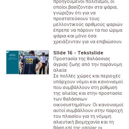
προηγούμενοι πολιτισμοί, οι
οποίοι βασίζονταν στα ψάρια,
γνώριζαν ότι για να
προστατεύσουν τους
μελλοντικούς αριθμούς ψαριών
έπρεπε να πάρουν τα πιο ώριμα
ψάρια και μόνο όσα
χρειάζονταν για να επιβιώσουν.
Slide
16
-
Tekstslide
ΠΡΟΣΤΑΣΙΑ
ΜΠΑΚΑΛΙΑΡΟΥ
Προστασία της θαλάσσιας
Διεθνείς νόμοι
ρυθμίζουν την αλιεία.
άγριας ζωής από την παράνομη
αλιεία
Σε πολλές χώρες και περιοχές
υπάρχουν νόμοι και κανονισμοί
που συμβάλλουν στη ρύθμιση
της αλιείας και στην προστασία
των θαλάσσιων
οικοσυστημάτων. Οι κανονισμοί
αυτοί συμβάλλουν στην παροχή
του πλαισίου για τη νόμιμη
αλιευτική βιομηχανία και τη
βάση επί της οποίας οι