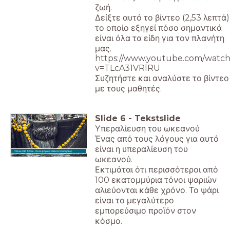
ζωή.
Δείξτε αυτό το βίντεο (2,53 λεπτά)
το οποίο εξηγεί πόσο σημαντικά
είναι όλα τα είδη για τον πλανήτη
μας.
https://www.youtube.com/watch
v=TLcA31VRlRU
Συζητήστε και αναλύστε το βίντεο
με τους μαθητές.
Slide
6
-
Tekstslide
Υπεραλίευση του ωκεανού
Ένας από τους λόγους για αυτό
είναι η υπεραλίευση του
Πάνω από 100 εκ. τόνοι ψαριών πιάνονται ετησίως.
ωκεανού.
Εκτιμάται ότι περισσότεροι από
100 εκατομμύρια τόνοι ψαριών
αλιεύονται κάθε χρόνο. Το ψάρι
είναι το μεγαλύτερο
εμπορεύσιμο προϊόν στον
κόσμο.