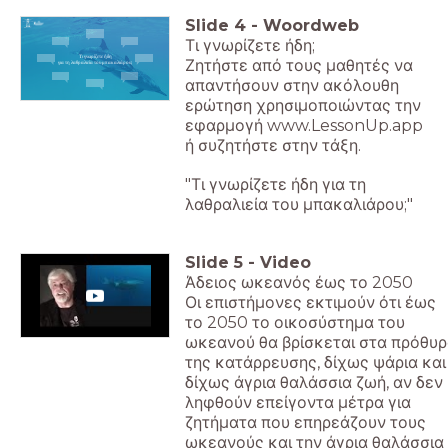
Slide
4
-
Woordweb
Τι γνωρίζετε ήδη;
Τι γνωρίζετε ήδη
Ζητήστε από τους μαθητές να
για τη λαθραλιεία του μπακαλιάρου;
απαντήσουν στην ακόλουθη
ερώτηση χρησιμοποιώντας την
εφαρμογή www.LessonUp.app
ή συζητήστε στην τάξη.
"Τι γνωρίζετε ήδη για τη
λαθραλιεία του μπακαλιάρου;"
Slide
5
-
Video
Άδειος ωκεανός έως το 2050
Οι επιστήμονες εκτιμούν ότι έως
το 2050 το οικοσύστημα του
ωκεανού θα βρίσκεται στα πρόθυ
της κατάρρευσης, δίχως ψάρια και
δίχως άγρια θαλάσσια ζωή, αν δεν
ληφθούν επείγοντα μέτρα για
ζητήματα που επηρεάζουν τους
ωκεανούς και την άγρια θαλάσσια