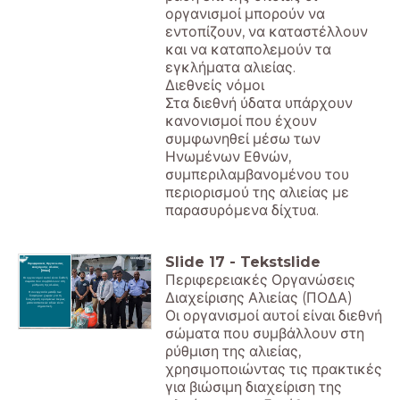
οργανισμοί μπορούν να
εντοπίζουν, να καταστέλλουν
και να καταπολεμούν τα
εγκλήματα αλιείας.
Διεθνείς νόμοι
Στα διεθνή ύδατα υπάρχουν
κανονισμοί που έχουν
συμφωνηθεί μέσω των
Ηνωμένων Εθνών,
συμπεριλαμβανομένου του
περιορισμού της αλιείας με
παρασυρόμενα δίχτυα.
Slide
17
-
Tekstslide
Περιφερειακές Οργανώσεις
Διαχείρισης Αλιείας
(ΠΟΔΑ)
Περιφερειακές Οργανώσεις
Οι οργανισμοί αυτοί είναι διεθνή
σώματα που συμβάλλουν στη
ρύθμιση της αλιείας.
Διαχείρισης Αλιείας (ΠΟΔΑ)
Η συνεργασία μεταξύ των
διαφόρων χωρών για τη
διαχείριση ορισμένων άκρως
μεταναστευτικών ειδών είναι
σημαντική.
Οι οργανισμοί αυτοί είναι διεθνή
σώματα που συμβάλλουν στη
ρύθμιση της αλιείας,
χρησιμοποιώντας τις πρακτικές
για βιώσιμη διαχείριση της