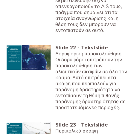
εκμετάλλευσης συχνά
απενεργοποιούν το AIS τους,
πράγμα που σημαίνει ότι τα
στοιχεία αναγνώρισης και η
θέση τους δεν μπορούν να
εντοπιστούν σε αυτά.
Slide
22
-
Tekstslide
ΔΟΡΥΦΟΡΙΚΗ
ΠΑΡΑΚΟΛΟΥΘΗΣΗ
Δορυφορική παρακολούθηση
Οι δορυφόροι επιτρέπουν
την παρακολούθηση των
αλιευτικών σκαφών σε όλο
τον κόσμο.
Οι δορυφόροι επιτρέπουν την
Αυτό κάνει δυνατό τον
εντοπισμό πλοίων, ακόμα
και χωρίς να έχουν
ενεργοποιήσει το ΣΑΑ τους.
παρακολούθηση των
Image: Global Fishing Watch
αλιευτικών σκαφών σε όλο τον
κόσμο. Αυτό επιτρέπει στα
σκάφη που περιπολούν για
παράνομη δραστηριότητα να
εντοπίσουν τη θέση πιθανής
παράνομης δραστηριότητας σε
προστατευόμενες περιοχές.
Slide
23
-
Tekstslide
ΠΕΡΙΠΟΛΙΚΑ ΣΚΑΦΗ
Η επιβολή του νόμου μπορεί
Περιπολικά σκάφη
να κυνηγήσει λαθραλιευτές
και να επιβιβαστεί σε αυτά για
επιθεώρηση.
Επιθεώρηση σημαίνει να