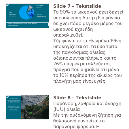
Slide
7
-
Tekstslide
10% της αλιείας
είναι υγιής
Το 90% το ωκεανού έχει δεχτεί
Πλήρης
εκμετάλλευση
26% υπό
υπεραλίευση Αυτή η διαφάνεια
των δύο τρίτων
υπερεκμετάλλευση
δείχνει πόσο μεγάλο μέρος του
Ο ΟΗΕ υπολογίζει ότι 90% των ειδών ψαριών
υπεραλιεύονται.
ωκεανού έχει ήδη
υπεραλιευθεί.
Σύμφωνα με τα Ηνωμένα Έθνη
υπολογίζεται ότι τα δύο τρίτα
της παγκόσμιας αλιείας
αξιοποιούνται πλήρως και το
26% υπερεκμεταλλεύεται,
πράγμα που σημαίνει ότι μόνο
το 10% περίπου της αλιείας του
πλανήτη μας είναι υγιές.
Slide
8
-
Tekstslide
ΠΑΡΑΝΟΜΗ ΑΛΙΕΙΑ
Η παράνομη αλιεία σημαίνει
Παράνομη, λαθραία και άναρχη
ότι οι αλιείς μπαίνουν σε
χωρικά ύδατα μίας χώρας ή
σε ρυθμιζόμενη θαλάσσια
ζώνη χωρίς άδεια ή χωρίς
αδειοδότηση για τα ψάρια
(IUU) αλιεία
που σκοπεύουν να πιάσουν.
Κλέβουν από τα
συγκεκριμένα ύδατα.
Με την αυξανόμενη ζήτηση για
θαλασσινά ευνοείται το
παράνομο ψάρεμα. Η