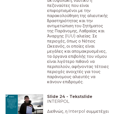
ακτοφυλακή, ναυτικό ή
πεζοναύτες που είναι
επιφορτισμένοι με την
παρακολούθηση της αλιευτικής
δραστηριότητας και την
αντιμετώπιση του ζητήματος
της Παράνομης, Λαθραίας και
Άναρχης (IUU) αλιείας. Σε
περιοχές, όπως ο Νότιος
Ωκεανός, οι οποίες είναι
μεγάλες και απομακρυσμένες,
τα όργανα επιβολής του νόμου
είναι λιγότερο πιθανό να
περιπολούν, αφήνοντας τέτοιες
περιοχές ανοιχτές για τους
παράνομους αλιευτές να
κάνουν επιδρομές.
Slide
24
-
Tekstslide
INTERPOL
Interpol είναι μία διεθνή
INTERPOL
αστυνομική δύναμη που
συμμετέχει σε επιχειρήσεις
παρακολούθησης και
συντονισμού των
αποδείξεων για να
συλληφθούν οι
παράνομοι φορείς, όπου
και αν βρίσκονται στον
κόσμο.
Διεθνώς, η Interpol συμμετέχει