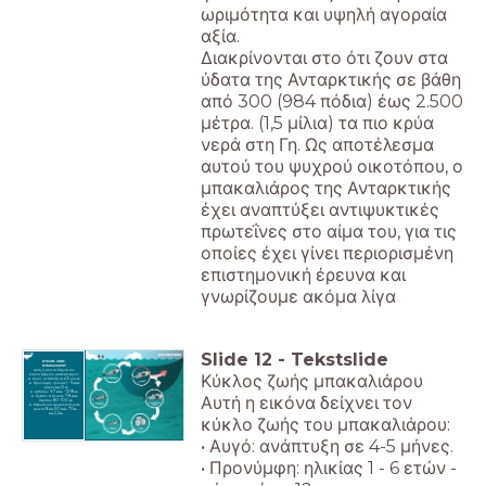
ωριμότητα και υψηλή αγοραία
αξία.
Διακρίνονται στο ότι ζουν στα
ύδατα της Ανταρκτικής σε βάθη
από 300 (984 πόδια) έως 2.500
μέτρα. (1,5 μίλια) τα πιο κρύα
νερά στη Γη. Ως αποτέλεσμα
αυτού του ψυχρού οικοτόπου, ο
μπακαλιάρος της Ανταρκτικής
έχει αναπτύξει αντιψυκτικές
πρωτεΐνες στο αίμα του, για τις
οποίες έχει γίνει περιορισμένη
επιστημονική έρευνα και
γνωρίζουμε ακόμα λίγα
Slide
12
-
Tekstslide
ΚΥΚΛΟΣ ΖΩΗΣ
ΜΠΑΚΑΛΙΑΡΟΥ
Αυτή η εικόνα δείχνει τον
Κύκλος ζωής μπακαλιάρου
κύκλο ζωής του μπακαλιάρου:
Αυγό: ανάπτυξη σε 4-5 μήνες.
Προνύμφη: ηλικίας 1 - 6 ετών
- μήκος έως 12 εκ.
Ιχθύδιο: 6-7 ετών - 12-18 εκ.
Αυτή η εικόνα δείχνει τον
Σχεδόν ενήλικας: 7-8 ετών
περίπου 80 -100 εκ.
Σεξουαλικά ώριμος ενήλικας:
ηλικία 8 έως 50 ετών 70εκ.
έως 2,2εκ.
κύκλο ζωής του μπακαλιάρου:
• Αυγό: ανάπτυξη σε 4-5 μήνες.
• Προνύμφη: ηλικίας 1 - 6 ετών -