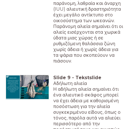
παράνομη, λαθραία και άναρχη
(IUU) αλιευτική δραστηριότητα
έχει μεγάλο αντίκτυπο στο
οικοσύστημα των ωκεανών.
Παράνομη αλιεία σημαίνει ότι οι
αλιείς εισέρχονται στα χωρικά
ύδατα μιας χώρας ή σε
ρυθμιζόμενη θαλάσσια ζώνη
χωρίς άδεια ή χωρίς άδεια για
τα ψάρια που σκοπεύουν να
πιάσουν.
Slide
9
-
Tekstslide
ΑΔΗΛΩΤΗ ΑΛΙΕΙΑ
Η αδήλωτη αλιεία σημαίνει
Αδήλωτη αλιεία
ότι ένα αλιευτικό σκάφος
μπορεί να έχει άδεια με
καθορισμένη ποσόστωση
για την αλιεία
συγκεκριμένου είδους,
Η αδήλωτη αλιεία σημαίνει ότι
όπως ο τόνος, παρόλα αυτά
να αλιεύει περισσότερο από
την ποσόστωσή τους και
συνεπώς, δεν το
δηλώνουν.
ένα αλιευτικό σκάφος μπορεί
να έχει άδεια με καθορισμένη
ποσόστωση για την αλιεία
συγκεκριμένου είδους, όπως ο
τόνος, παρόλα αυτά να αλιεύει
περισσότερο από την