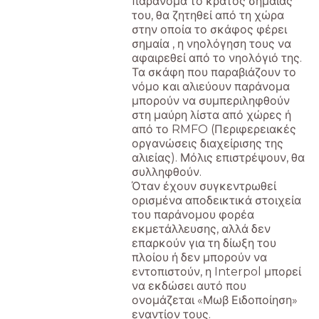
παράνομα το κράτος σημαίας
του, θα ζητηθεί από τη χώρα
στην οποία το σκάφος φέρει
σημαία , η νηολόγηση τους να
αφαιρεθεί από το νηολόγιό της.
Τα σκάφη που παραβιάζουν το
νόμο και αλιεύουν παράνομα
μπορούν να συμπεριληφθούν
στη μαύρη λίστα από χώρες ή
από το RMFO (Περιφερειακές
οργανώσεις διαχείρισης της
αλιείας). Μόλις επιστρέψουν, θα
συλληφθούν.
Όταν έχουν συγκεντρωθεί
ορισμένα αποδεικτικά στοιχεία
του παράνομου φορέα
εκμετάλλευσης, αλλά δεν
επαρκούν για τη δίωξη του
πλοίου ή δεν μπορούν να
εντοπιστούν, η Interpol μπορεί
να εκδώσει αυτό που
ονομάζεται «Μωβ Ειδοποίηση»
εναντίον τους.