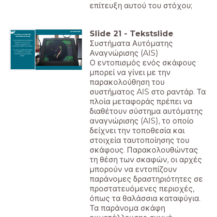
επίτευξη αυτού του στόχου;
Slide
21
-
Tekstslide
ΣΥΣΤΗΜΑ ΑΥΤΟΜΑΤΗΣ
ΑΝΑΓΝΩΡΙΣΗΣ (ΣΑΑ)
Συστήματα Αυτόματης
Ο εντοπισμός ενός σκάφους
μπορεί να γίνει με την
παρακολούθηση του
συστήματος AIS στο ραντάρ.
Αναγνώρισης (AIS)
Τα πλοία μεταφοράς πρέπει
να διαθέτουν σύστημα
αυτόματης αναγνώρισης
(ΣΑΑ).
Ο εντοπισμός ενός σκάφους
μπορεί να γίνει με την
παρακολούθηση του
συστήματος AIS στο ραντάρ. Τα
πλοία μεταφοράς πρέπει να
διαθέτουν σύστημα αυτόματης
αναγνώρισης (AIS), το οποίο
δείχνει την τοποθεσία και
στοιχεία ταυτοποίησης του
σκάφους. Παρακολουθώντας
τη θέση των σκαφών, οι αρχές
μπορούν να εντοπίζουν
παράνομες δραστηριότητες σε
προστατευόμενες περιοχές,
όπως τα θαλάσσια καταφύγια.
Τα παράνομα σκάφη