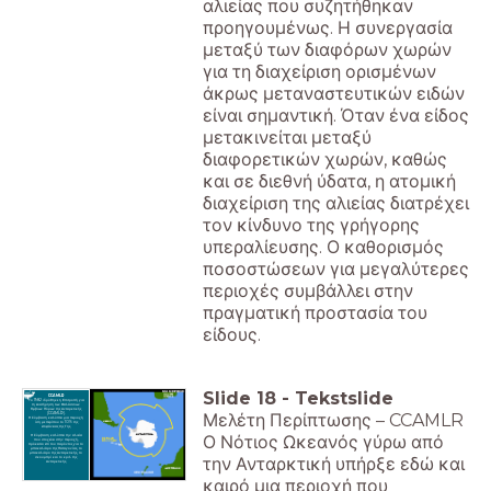
αλιείας που συζητήθηκαν
προηγουμένως. Η συνεργασία
μεταξύ των διαφόρων χωρών
για τη διαχείριση ορισμένων
άκρως μεταναστευτικών ειδών
είναι σημαντική. Όταν ένα είδος
μετακινείται μεταξύ
διαφορετικών χωρών, καθώς
και σε διεθνή ύδατα, η ατομική
διαχείριση της αλιείας διατρέχει
τον κίνδυνο της γρήγορης
υπεραλίευσης. Ο καθορισμός
ποσοστώσεων για μεγαλύτερες
περιοχές συμβάλλει στην
πραγματική προστασία του
είδους.
Slide
18
-
Tekstslide
CCAMLR
Το 1982 ιδρύθηκε η Επιτροπή για
τη Διατήρηση των Θαλάσσιων
Έμβιων Πόρων της Ανταρκτικής
Μελέτη Περίπτωσης – CCAMLR
(CCAMLR).
Η Σύμβαση καλύπτει μια περιοχή
ίση με περίπου το 10% της
επιφάνειας της Γης.
Ο Νότιος Ωκεανός γύρω από
Η Σύμβαση καλύπτει την αλιεία
που στοχεύει στην περιοχή,
πρόκειται επί του παρόντος για το
μπακαλιάρο της Παταγονίας, το
μπακαλιάρο της Ανταρκτικής, το
την Ανταρκτική υπήρξε εδώ και
σκουμπρί και το κριλ της
Ανταρκτικής.
καιρό μια περιοχή που