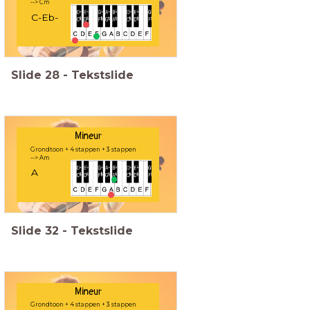
--> Cm
C-Eb-
Slide
28
-
Tekstslide
Mineur
Grondtoon + 4 stappen + 3 stappen
--> Am
A
Slide
32
-
Tekstslide
Mineur
Grondtoon + 4 stappen + 3 stappen