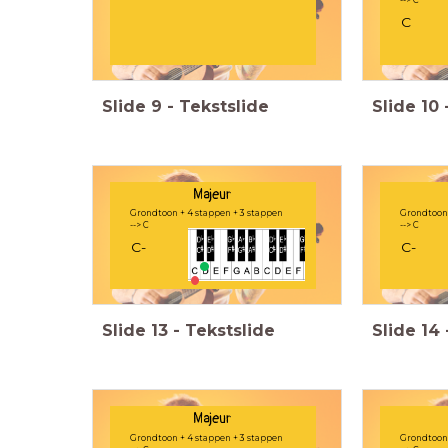
--> C
C
Slide
9
-
Tekstslide
Slide
10
Majeur
Grondtoon + 4 stappen + 3 stappen
Grondtoon 
--> C
--> C
C-
C-
Slide
13
-
Tekstslide
Slide
14
Majeur
Grondtoon + 4 stappen + 3 stappen
Grondtoon 