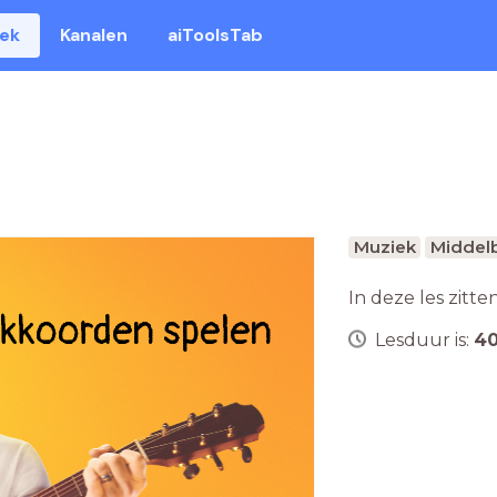
eek
Kanalen
aiToolsTab
Muziek
Middelb
In deze les zitte
kkoorden spelen
Lesduur is:
4