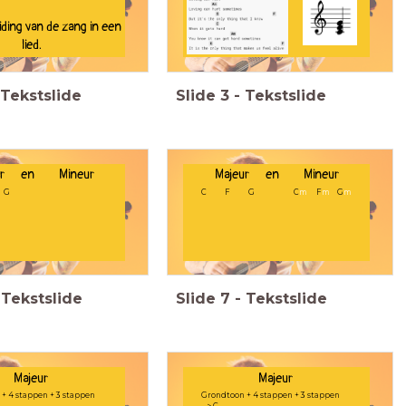
iding van de zang in een
lied.
Tekstslide
Slide
3
-
Tekstslide
eur en Mineur
Majeur en Mineur
G
C F G
C
m
F
m
G
m
Tekstslide
Slide
7
-
Tekstslide
Majeur
Majeur
+ 4 stappen + 3 stappen
Grondtoon + 4 stappen + 3 stappen