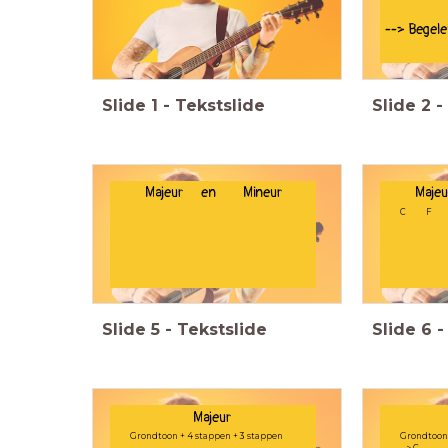
--> Begele
Slide
1
-
Tekstslide
Slide
2
-
Majeur en Mineur
Maj
C F 
Slide
5
-
Tekstslide
Slide
6
-
Majeur
Grondtoon + 4 stappen + 3 stappen
Grondtoon 