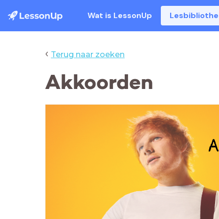
Wat is LessonUp
Lesbiblioth
‹
Terug naar zoeken
Akkoorden
A