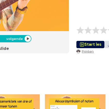
volgende
Start les
slide
Printen
Akkoordsymbolen of noten
samenklank van drie of
meer tonen