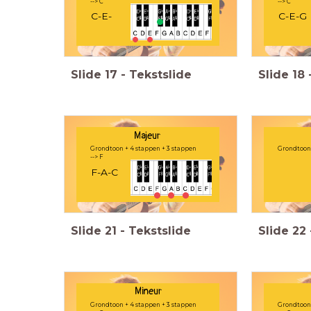
--> C
--> C
C-E-
C-E-G
Slide
17
-
Tekstslide
Slide
18
Majeur
Grondtoon + 4 stappen + 3 stappen
Grondtoon 
--> F
F-A-C
Slide
21
-
Tekstslide
Slide
22
Mineur
Grondtoon + 4 stappen + 3 stappen
Grondtoon 