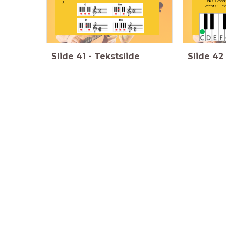
- Links: Gron
3
- Rechts: Hel
Slide
41
-
Tekstslide
Slide
42