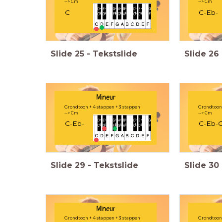
--> Cm
--> Cm
C
C-Eb-
Slide
25
-
Tekstslide
Slide
26
Mineur
Grondtoon + 4 stappen + 3 stappen
Grondtoon 
--> Cm
--> Cm
C-Eb-
C-Eb-
Slide
29
-
Tekstslide
Slide
30
Mineur
Grondtoon + 4 stappen + 3 stappen
Grondtoon 