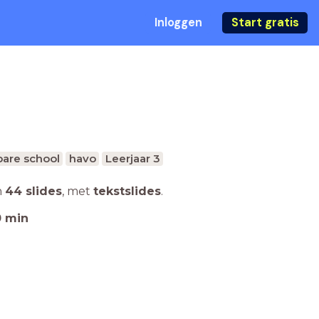
Inloggen
Start gratis
are school
havo
Leerjaar 3
n
44 slides
,
met
tekstslides
.
0
min