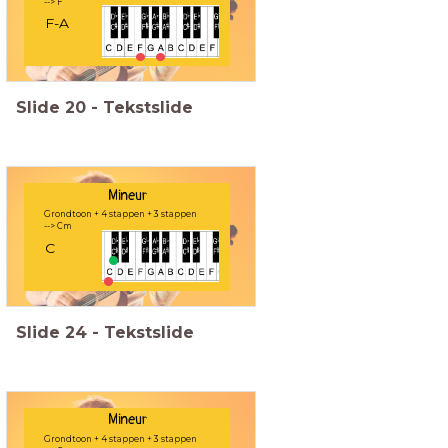
--> F
F-A
Slide
20
-
Tekstslide
Mineur
Grondtoon + 4 stappen + 3 stappen
--> Cm
C
Slide
24
-
Tekstslide
Mineur
Grondtoon + 4 stappen + 3 stappen