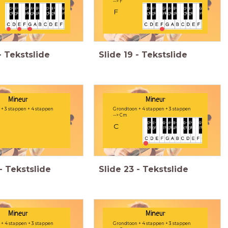
--> F
F
-
Tekstslide
Slide
19
-
Tekstslide
Mineur
Mineur
+ 3 stappen + 4 stappen
Grondtoon + 4 stappen + 3 stappen
--> Cm
C
-
Tekstslide
Slide
23
-
Tekstslide
Mineur
Mineur
+ 4 stappen + 3 stappen
Grondtoon + 4 stappen + 3 stappen