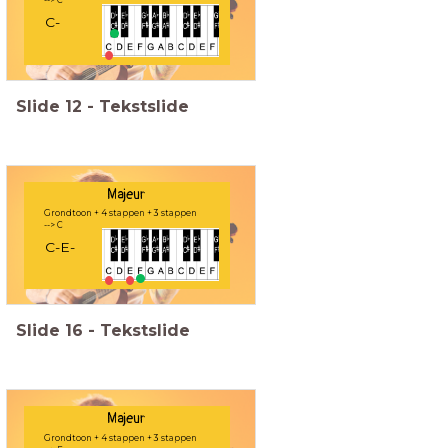
--> C
C-
Slide
12
-
Tekstslide
Majeur
Grondtoon + 4 stappen + 3 stappen
--> C
C-E-
Slide
16
-
Tekstslide
Majeur
Grondtoon + 4 stappen + 3 stappen