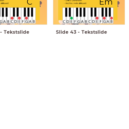
C
Em
dtoon
- Links: Grondtoon
e akkoord
- Rechts: Hele akkoord
-
Tekstslide
Slide
43
-
Tekstslide