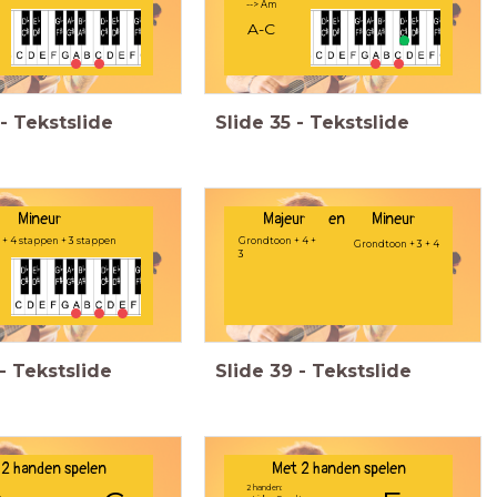
--> Am
A-C
-
Tekstslide
Slide
35
-
Tekstslide
Mineur
Majeur en Mineur
+ 4 stappen + 3 stappen
Grondtoon + 4 +
Grondtoon + 3 + 4
3
-
Tekstslide
Slide
39
-
Tekstslide
 2 handen spelen
Met 2 handen spelen
2 handen: