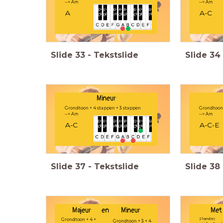
--> Am
--> Am
A
A-C
Slide
33
-
Tekstslide
Slide
34
Mineur
Grondtoon + 4 stappen + 3 stappen
Grondtoon 
--> Am
--> Am
A-C
A-C-E
Slide
37
-
Tekstslide
Slide
38
Majeur en Mineur
Met
2 handen:
Grondtoon + 4 +
Grondtoon + 3 + 4