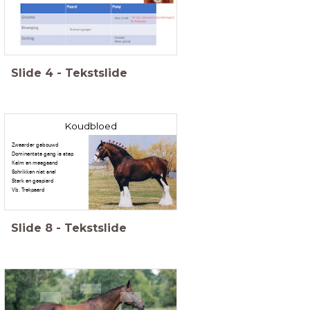
Slide
4
-
Tekstslide
Koudbloed
Zwaarder gebouwd
Dominantste gang is stap
Kalm en meegaand
Schrikken niet snel
Sterk en gespierd
Vb. Trekpaard
Slide
8
-
Tekstslide