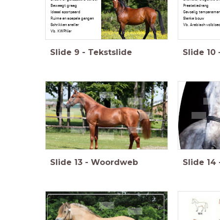
Beweegt graag
Prestatiedrang
Ideaal sportpaard
Gevoelig temperamen
Ruime en soepele gangen
Slanke bouw
Schrikken sneller
Vb. Arabisch volbloe
Vb. KWPN’er
Slide
9
-
Tekstslide
Slide
10
Slide
13
-
Woordweb
Slide
14