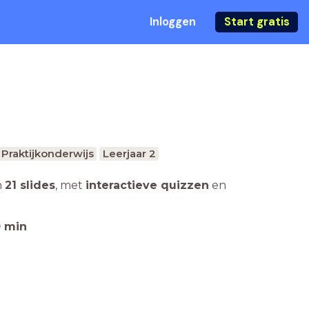
Inloggen
Start gratis
Praktijkonderwijs
Leerjaar 2
n
21 slides
,
met
interactieve quizzen
en
0
min