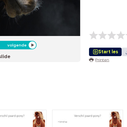
volgende
Start les
slide
Printen