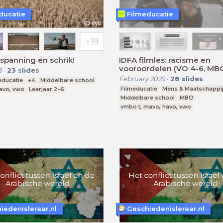
ducatie
Filmeducatie
 spanning en schrik!
IDFA filmles: racisme en
vooroordelen (VO 4-6, MB
6
-
23
slides
February 2025
-
28
slides
educatie
+4
Middelbare school
Filmeducatie
Mens & Maatschappi
avo, vwo
Leerjaar 2-6
Middelbare school
MBO
vmbo t, mavo, havo, vwo
iedenisleraar.nl
Geschiedenisleraar.nl