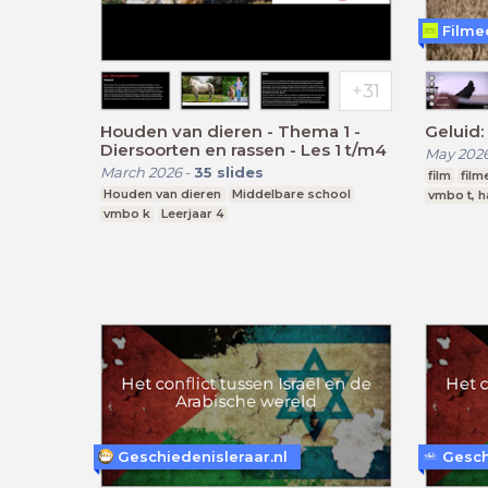
Filme
Houden van dieren - Thema 1 -
Geluid:
Diersoorten en rassen - Les 1 t/m4
May 202
March 2026
-
35
slides
film
film
Houden van dieren
Middelbare school
vmbo t, h
vmbo k
Leerjaar 4
Geschiedenisleraar.nl
Gesch