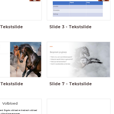
Tekstslide
Slide
3
-
Tekstslide
Tekstslide
Slide
7
-
Tekstslide
Volbloed
end: Engels volbloed en Arabisch volbloed
en uithoudingsvermogen