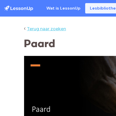
Wat is LessonUp
Lesbiblioth
‹
Terug naar zoeken
Paard