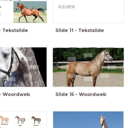
t
d
-
Tekstslide
Slide
11
-
Tekstslide
-
Woordweb
Slide
15
-
Woordweb