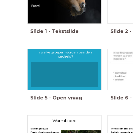
Slide
1
-
Tekstslide
Slide
2
-
In welke groepen worden paarden
ingedeeld?
Slide
5
-
Open vraag
Slide
6
-
Warmbloed
Slanker gebouwd
Twee rassen zeer bek
Draaft of galoppeerd eerder
Snelheid, elegantie 