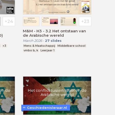
M&M - H3 - 3.2 Het ontstaan van
O)
de Arabische wereld
March 2026
-
27
slides
j
+3
Mens & Maatschappij
Middelbare school
vmbo b, k
Leerjaar 1
Geschiedenisleraar.nl