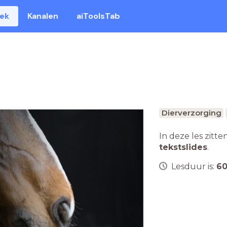
eek
Kanalen
aiToolsTab
Dierverzorging
In deze les zitte
tekstslides
.
Lesduur is:
6