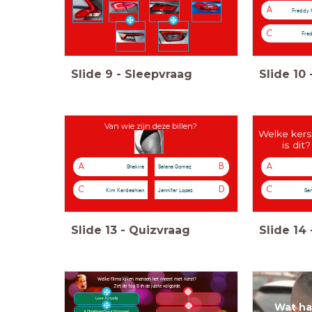
A
Freddy 
C
Fre
Slide
9
-
Sleepvraag
Slide
10
Van wie zijn deze billen?
Welke kers
is dit?
A
B
A
Shakira
Selana Gomez
C
D
C
Kim Kardeshian
Jennifer Lopez
San
Slide
13
-
Quizvraag
Slide
14
Welke films kijken mensen het meest met Kerst?
Zet de top 5 in de juiste volgorde.
1
Love Actually
Wat had
A Christmas Carol (Scrooge)