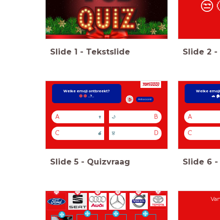
😒
Slide
1
-
Tekstslide
Slide
2
-
Welke emoji ontbreekt?
Welke emoji
🔴 🔴
..?..
🚗 🏠 
Antwoord
A
B
A
🍷
🌙
C
D
C
🍎
👗
Slide
5
-
Quizvraag
Slide
6
-
Van