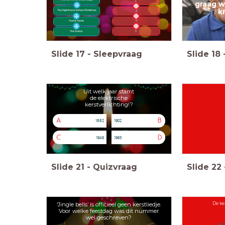
2
graag w
k
3
The Nightmare before Christmas
4
Home Alone
5
The Grinch
Slide
17
-
Sleepvraag
Slide
18
Uit welk jaar stamt
de elektrische
kerstverlichting!?
A
B
1882
1902
C
D
1946
1963
Slide
21
-
Quizvraag
Slide
22
‘Jingle bells’ is officieel geen kerstliedje.
De ke
Voor welke feestdag was dit nummer
wel geschreven?