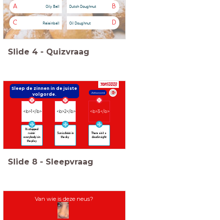
A
B
Oily Ball
Dutch Doughnut
C
D
Raisinball
Oil Doughnut
Slide
4
-
Quizvraag
Sleep de zinnen in de juiste
Antwoord
volgorde.
<b>1</b>
<b>2</b>
<b>3</b>
It's stopped
rainin'
Sun is shinin' in
There ain't a
everybody's in
the sky
cloud in sight
the play
Slide
8
-
Sleepvraag
Van wie is deze neus?