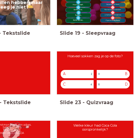
illen hebben maar
Is coming to town
Have Yourself...
reeg je niet?
Santa Claus...
the red-nosed reindeer
a merry little Christmas
Rudolph...
Santa tell me...
If you´re really there
-
Tekstslide
Slide
19
-
Sleepvraag
Hoeveel sokken zag je op de foto?
A
B
2
3
C
D
4
5
-
Tekstslide
Slide
23
-
Quizvraag
rstman heeft een adres.
Welke kleur had Coca Cola
SANTA CLAUS
oorspronkelijk?
NORTH POLE
H0H 0H0 CANADA