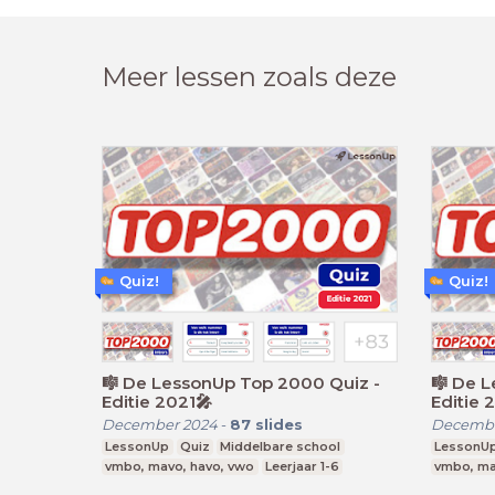
Meer lessen zoals deze
Quiz!
Quiz!
🎼 De LessonUp Top 2000 Quiz -
🎼 De 
Editie 2021🎤
Editie 
December 2024
-
87
slides
Decembe
LessonUp
Quiz
Middelbare school
LessonU
vmbo, mavo, havo, vwo
Leerjaar 1-6
vmbo, ma