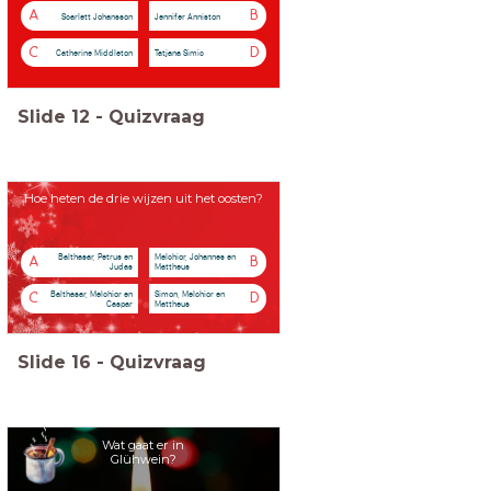
A
B
Scarlett Johansson
Jennifer Anniston
C
D
Catherine Middleton
Tatjana Simic
Slide
12
-
Quizvraag
Hoe heten de drie wijzen uit het oosten?
Balthasar, Petrus en
Melchior, Johannes en
A
B
Judas
Mattheus
Balthasar, Melchior en
Simon, Melchior en
C
D
Caspar
Mattheus
Slide
16
-
Quizvraag
Wat gaat er in
Glühwein?