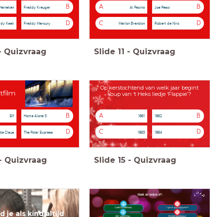
B
A
B
Heineken
Freddy Kreuger
Al Pacino
Joe Pesci
D
C
D
ddy Kaak
Freddy Mercury
Marlon Brandon
Robert de Niro
-
Quizvraag
Slide
11
-
Quizvraag
Op kerstochtend van welk jaar begint
tfilm
Youp van ‘t Heks liedje ‘Flappie’?
B
A
B
Elf
Home Alone 3
1961
1962
D
C
D
ta Claus
The Polar Express
1963
1964
-
Quizvraag
Slide
15
-
Quizvraag
Maak de liedjes af!
Last Christmas...
I gave you my heart
 je als kind altijd
Christmas is you!
All I want for...