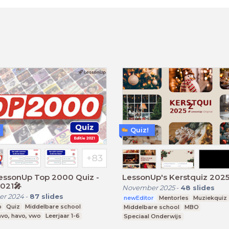
Quiz!
LessonUp Top 2000 Quiz -
LessonUp's Kerstquiz 202
2021🎤
November 2025
-
48
slides
r 2024
-
87
slides
newEditor
Mentorles
Muziekquiz
p
Quiz
Middelbare school
Middelbare school
MBO
vo, havo, vwo
Leerjaar 1-6
Speciaal Onderwijs