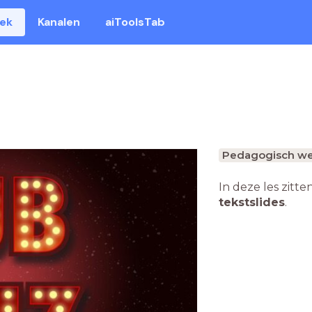
eek
Kanalen
aiToolsTab
Pedagogisch we
In deze les zitte
tekstslides
.