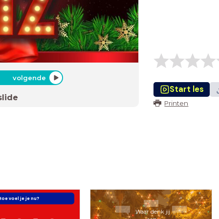
volgende
Start les
slide
Printen
Hoe voel je je nu?
Waar denk jij