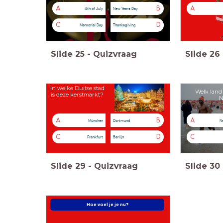
A
B
A
4th of July
New Years Day
C
D
Memorial Day
Thanksgiving
Slide
25
-
Quizvraag
Slide
26
In welke Duitse stad
Welk land 
is deze kerstmarkt?
N
A
B
A
München
Dortmund
N
C
D
C
Frankfurt
Berlijn
Slide
29
-
Quizvraag
Slide
30
Hoe voel je je nu?