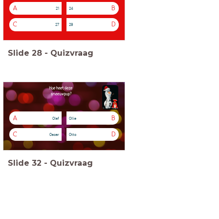
A
B
21
24
C
D
27
29
Slide
28
-
Quizvraag
Hoe heet deze
sneeuwpop?
A
B
Olaf
Ollie
C
D
Oscar
Otto
Slide
32
-
Quizvraag