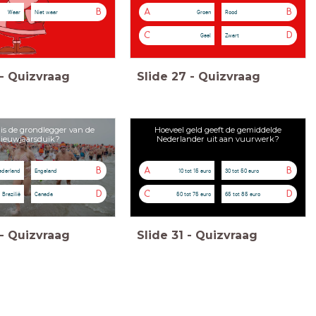
B
A
B
Waar
Niet waar
Groen
Rood
C
D
Geel
Zwart
-
Quizvraag
Slide
27
-
Quizvraag
is de grondlegger van de
Hoeveel geld geeft de gemiddelde
ieuwjaarsduik?
Nederlander uit aan vuurwerk?
B
A
B
ederland
Engeland
10 tot 15 euro
30 tot 50 euro
D
C
D
Brazilië
Canada
50 tot 75 euro
65 tot 85 euro
-
Quizvraag
Slide
31
-
Quizvraag