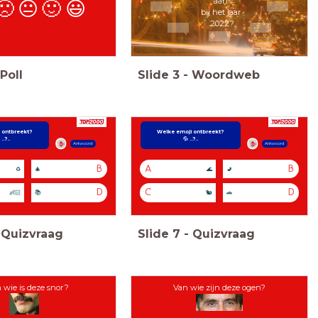
aan
🙁
😐
🙂
😃
bij het jaar
2022?
Poll
Slide
3
-
Woordweb
 ontbreekt?
Welke emoji ontbreekt?
..?..
💦 ..?..
Antwoord
Antwoord
B
A
B
♻️
🎄
🌊
🚽
D
C
D
👶🏻
📚
🐿
🚗
Quizvraag
Slide
7
-
Quizvraag
 wie is deze snor?
Van wie zijn deze ogen?