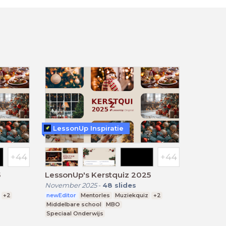
LessonUp Inspiratie
5
LessonUp's Kerstquiz 2025
November 2025
-
48
slides
+2
newEditor
Mentorles
Muziekquiz
+2
Middelbare school
MBO
Speciaal Onderwijs