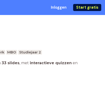
Inloggen
Start gratis
rk
MBO
Studiejaar 2
n
33 slides
,
met
interactieve quizzen
en