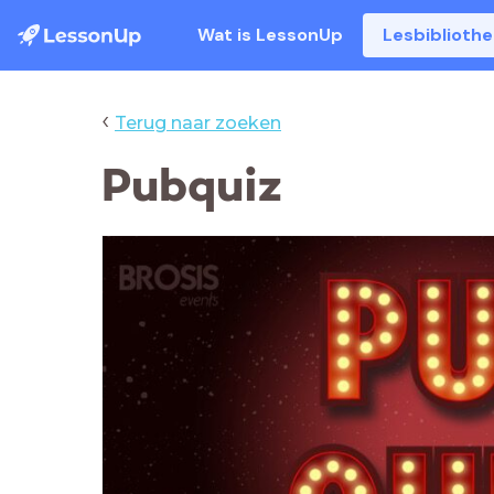
Wat is LessonUp
Lesbiblioth
‹
Terug naar zoeken
Pubquiz