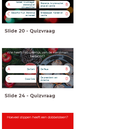
kaneel, kruidnagel,
Steranijs, bruine suiker,
A
B
steranijs en
anijs en vanille
citrusschillen
Geconfijt fruit, Steranijs
Sinaasappel, Kaneel en
C
D
en kaneel
vanille
Slide
20
-
Quizvraag
Wie heeft het uiterlijk van de Kerstman
bedacht?
A
B
De Kerk
De Paus
De president van
C
D
Coca Cola
Amerika
Slide
24
-
Quizvraag
Hoeveel stippen heeft een dobbelsteen?