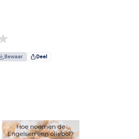
Bewaar
Deel
Hoe noemen de
Engelsen een oliebol?