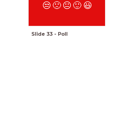
😒
🙁
😐
🙂
😃
Slide
33
-
Poll