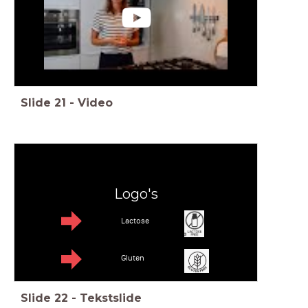
Slide
21
-
Video
Logo's
Lactose
Gluten
Slide
22
-
Tekstslide