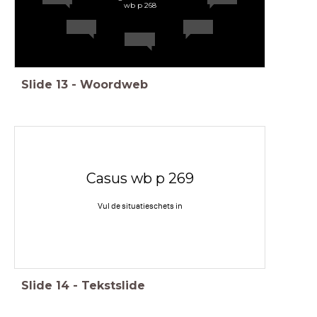
wb p 268
Slide
13
-
Woordweb
Casus wb p 269
Vul de situatieschets in
Slide
14
-
Tekstslide