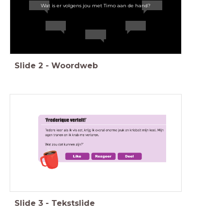
Wat is er volgens jou met Timo aan de hand?
Slide
2
-
Woordweb
Casus
Slide
3
-
Tekstslide