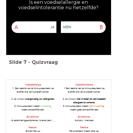
Is een voedselallergie en
voedselintolerantie nu hetzelfde?
A
B
JA
NEEN
Slide
7
-
Quizvraag
Voedselallergie
Voedselintolerant
1. Een reactie van je immuunssyteem op
1. Een reactie van je immuunssyteem op
stoffen die van buitenaf komen.
stoffen die van buitenaf komen.
2. Je
lichaam
overgevoelig
aan
allergenen.
2. Je
lichaam
niet in staat om een bepaald
allergeen te verteren.
3. Immuunsyteem treedt
in werking,
3. Immuunsyteem treedt
niet in werking,
maakt antistoffen aan.
maakt geen antistoffen aan.
Symptomen
:
Symptomen:
vb ademhalingsproblemen, braken,jeuk.......
buikpijn , krampen
Reactie:
Reactie:
Binnen het uur
Het probleem treedt later op.