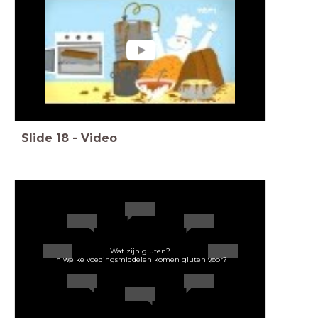
Slide
18
-
Video
Wat zijn gluten?
In welke voedingsmiddelen komen gluten voor?