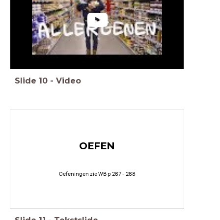
Slide
10
-
Video
OEFEN
Oefeningen zie WB p 267 - 268