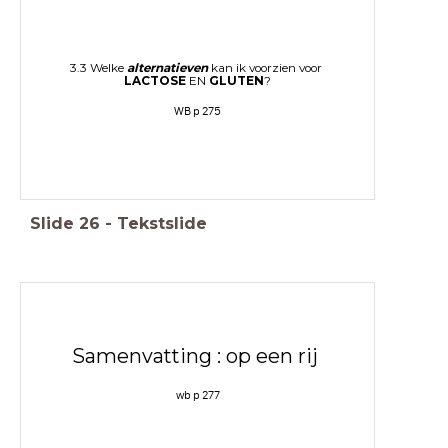
3.3 Welke
alternatieven
kan ik voorzien voor
LACTOSE
EN
GLUTEN
?
WB p 275
Slide
26
-
Tekstslide
Samenvatting : op een rij
wb p 277