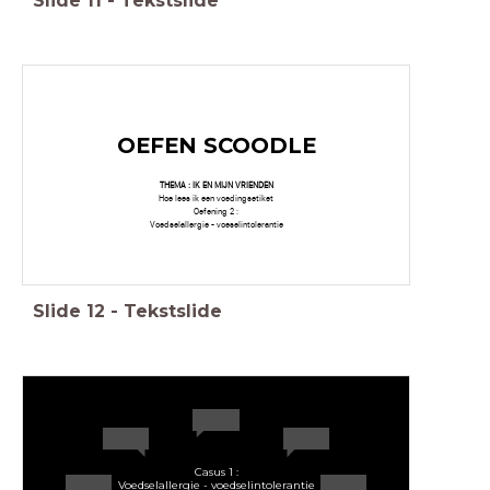
Slide
11
-
Tekstslide
OEFEN SCOODLE
THEMA : IK EN MIJN VRIENDEN
Hoe lees ik een voedingsetiket
Oefening 2 :
Voedselallergie - voeselintolerantie
Slide
12
-
Tekstslide
Casus 1 :
Voedselallergie - voedselintolerantie