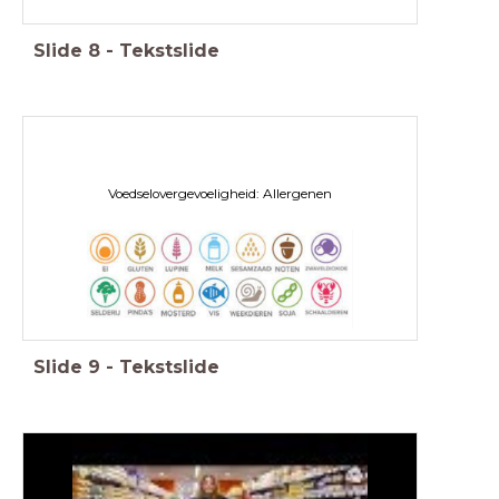
Slide
8
-
Tekstslide
Voedselovergevoeligheid: Allergenen
Slide
9
-
Tekstslide