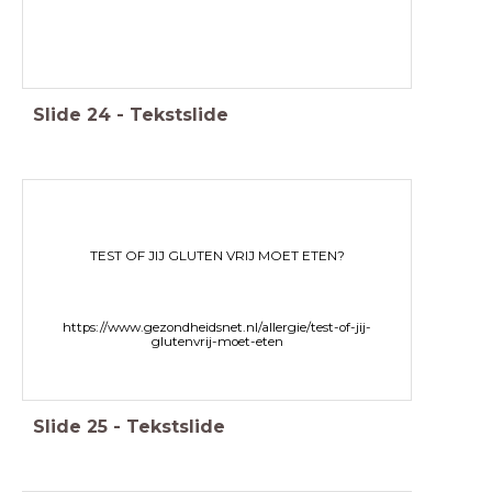
Slide
24
-
Tekstslide
TEST OF JIJ GLUTEN VRIJ MOET ETEN?
https://www.gezondheidsnet.nl/allergie/test-of-jij-
glutenvrij-moet-eten
Slide
25
-
Tekstslide