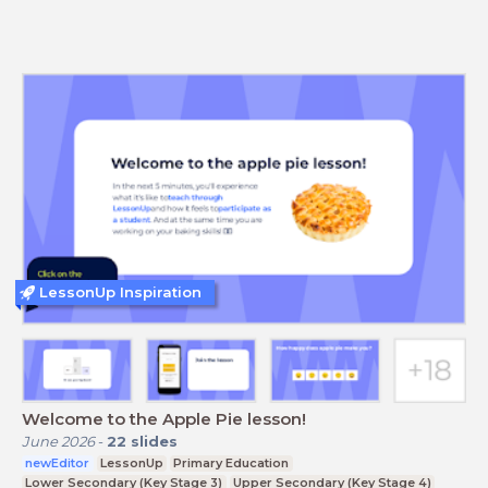
LessonUp Inspiration
Welcome to the Apple Pie lesson!
June 2026
-
22
slides
newEditor
LessonUp
Primary Education
Lower Secondary (Key Stage 3)
Upper Secondary (Key Stage 4)