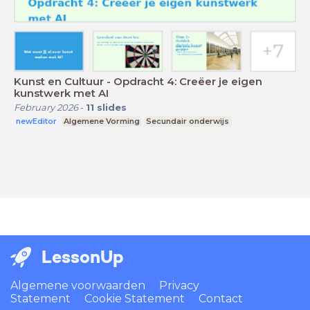
Kunst en Cultuur - Opdracht 4: Creëer je eigen
kunstwerk met AI
February 2026
-
11
slides
newEditor
Algemene Vorming
Secundair onderwijs
LessonUp
Algemene voorwaarden
Privacy
Statement
Cookie Statement
Contact