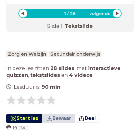
1
/
28
volgende
Slide
1
:
Tekstslide
Zorg en Welzijn
Secundair onderwijs
In deze les zitten
28 slides
,
met
interactieve
quizzen
,
tekstslides
en
4 videos
.
Lesduur is:
90
min
Start les
Bewaar
Deel
Printen