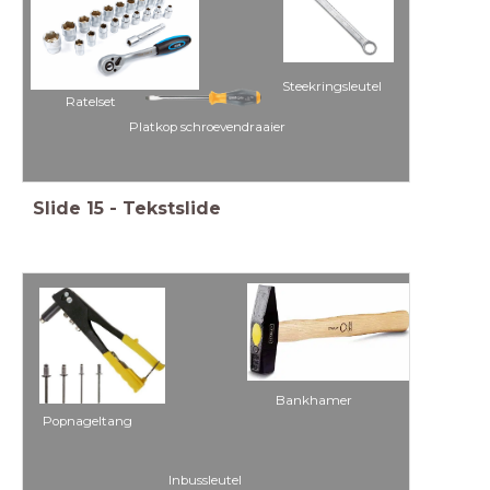
Steekringsleutel
Ratelset
Platkop schroevendraaier
Slide
15
-
Tekstslide
Bankhamer
Popnageltang
Inbussleutel