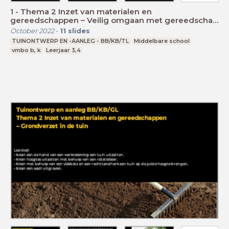
1 - Thema 2 Inzet van materialen en
gereedschappen – Veilig omgaan met gereedschap
en machines
October 2022
-
11
slides
TUINONTWERP EN -AANLEG - BB/KB/TL
Middelbare school
vmbo b, k
Leerjaar 3,4