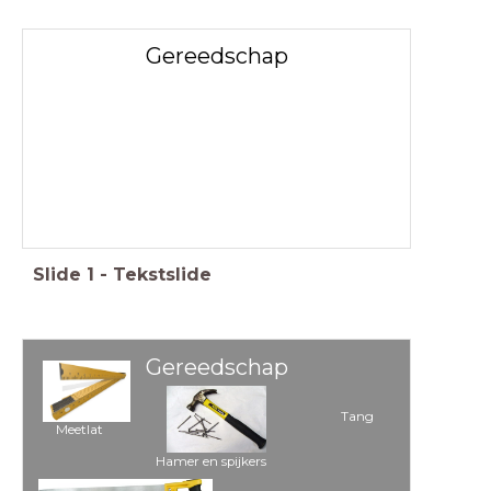
Gereedschap
Slide
1
-
Tekstslide
Gereedschap
Tang
Meetlat
Hamer en spijkers