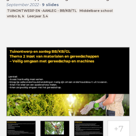
elementen
September 2022
-
9
slides
TUINONTWERP EN -AANLEG - BB/KB/TL
Middelbare school
vmbo b, k
Leerjaar 3,4