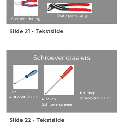
Waterpomptang
Combinatietang
Slide
21
-
Tekstslide
Schroevendraaiers
Torx
Kruiskop
schroevendraaier
schroevendraaier
Platkop
Schroevendraaier
Slide
22
-
Tekstslide