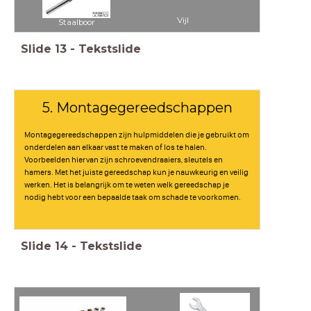
Vijl
Staalboor
Slide
13
-
Tekstslide
5. Montagegereedschappen
Montagegereedschappen zijn hulpmiddelen die je gebruikt om
onderdelen aan elkaar vast te maken of los te halen.
Voorbeelden hiervan zijn schroevendraaiers, sleutels en
hamers. Met het juiste gereedschap kun je nauwkeurig en veilig
werken. Het is belangrijk om te weten welk gereedschap je
nodig hebt voor een bepaalde taak om schade te voorkomen.
Slide
14
-
Tekstslide