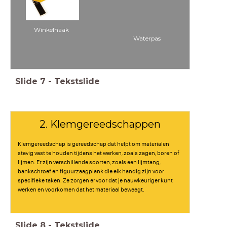
Winkelhaak
Waterpas
Slide
7
-
Tekstslide
2. Klemgereedschappen
Klemgereedschap is gereedschap dat helpt om materialen
stevig vast te houden tijdens het werken, zoals zagen, boren of
lijmen. Er zijn verschillende soorten, zoals een lijmtang,
bankschroef en figuurzaagplank die elk handig zijn voor
specifieke taken. Ze zorgen ervoor dat je nauwkeuriger kunt
werken en voorkomen dat het materiaal beweegt.
Slide
8
-
Tekstslide