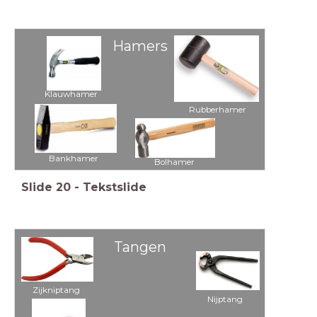
Hamers
Klauwhamer
Rubberhamer
Bankhamer
Bolhamer
Slide
20
-
Tekstslide
Tangen
Zijkniptang
Nijptang