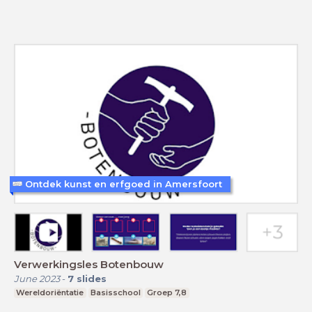
Ontdek kunst en erfgoed in Amersfoort
Verwerkingsles Botenbouw
June 2023
-
7
slides
Wereldoriëntatie
Basisschool
Groep 7,8