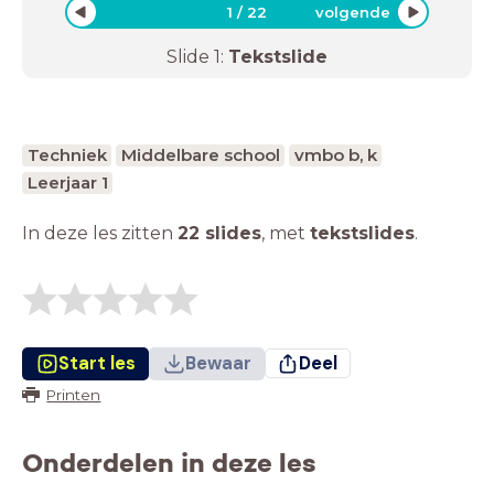
1
/
22
volgende
Slide
1
:
Tekstslide
Techniek
Middelbare school
vmbo b, k
Leerjaar 1
In deze les zitten
22 slides
,
met
tekstslides
.
Start les
Bewaar
Deel
Printen
Onderdelen in deze les