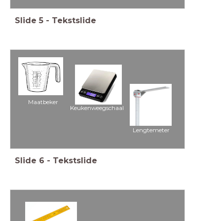
Slide
5
-
Tekstslide
Maatbeker
Keukenweegschaal
Lengtemeter
Slide
6
-
Tekstslide