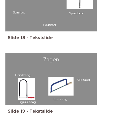
Staalboor
Speedboor
Houtboor
Slide
18
-
Tekstslide
Zagen
Handzaag
Kapzaag
IJzerzaag
Figuurzaag
Slide
19
-
Tekstslide