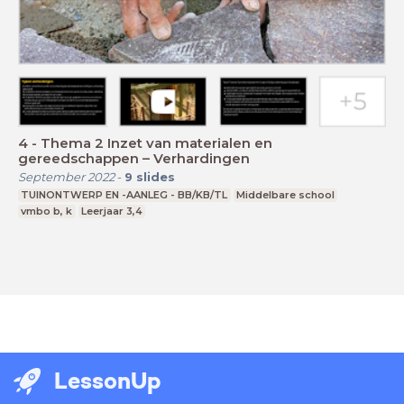
4 - Thema 2 Inzet van materialen en
gereedschappen – Verhardingen
September 2022
-
9
slides
TUINONTWERP EN -AANLEG - BB/KB/TL
Middelbare school
vmbo b, k
Leerjaar 3,4
LessonUp