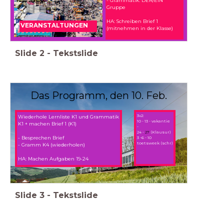
- Grammatik: DER/EIN
Gruppe
HA: Schreiben Brief 1
VERANSTALTUNGEN
(mitnehmen in der Klasse)
Slide
2
-
Tekstslide
Das Programm, den 10. Feb.
3v2:
Wiederhole Lernliste K1 und Grammatik
10 - 13 - vakantie
K1 + machen Brief 1 (K1)
-
24 -
27
(Klausur)
- Besprechen Brief
3 -6 - 10
toetsweek (schr)
- Gramm K4 (wiederholen)
HA: Machen Aufgaben 19-24
Slide
3
-
Tekstslide