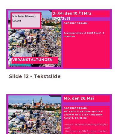
Di./Mi den 10./11 Mrz
Nächste Klausur:
(3v2/3v3)
Lesen
DAS PROGRAMM:
Examen vmbo tl 2023 Text 1 -3
machen
VERANSTALTUNGEN
Slide
12
-
Tekstslide
Mo. den 26. Mai
DAS PROGRAMM:
HA: Lernl S.48 linke Spalte +
Gramm Nr 15 S.154 + machen
Aufg 19, 20, 21, 22
- Hören: Festival Meeting of Styles
(S.20)
- Grammatik: EIN Gruppe, machen