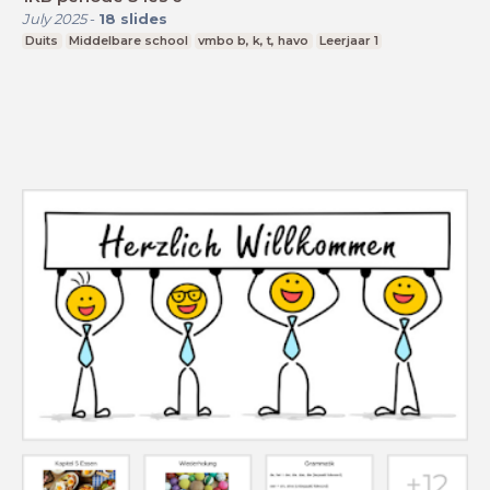
July 2025
-
18
slides
Duits
Middelbare school
vmbo b, k, t, havo
Leerjaar 1