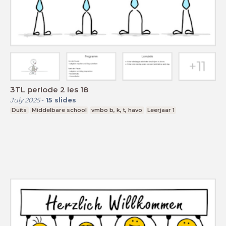
3TL periode 2 les 18
July 2025
-
15
slides
Duits
Middelbare school
vmbo b, k, t, havo
Leerjaar 1