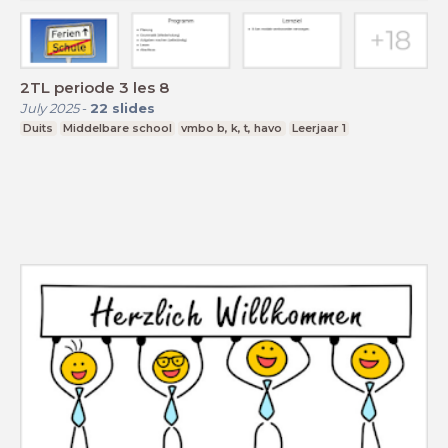
2TL periode 3 les 8
July 2025
-
22
slides
Duits
Middelbare school
vmbo b, k, t, havo
Leerjaar 1