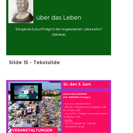
über das Leben
"Die ganze Zukunft liegt in der Ungewissheit: Lebe sofort."
(Seneca)
Slide
15
-
Tekstslide
Di. den 3. Juni
DAS PROGRAMM:
HA: DER/EIN Gruppe
- Klausur besprechen
- Weiter: machen ab Aufgaben 26-
27, 31 (ab S.29)
- sprechen: Fragen und Antworten
(Aufg 30, S.31)
-
Krimi
- LEV (Aufgabe 16 , S22-24)
- Sprechen (S.32)
VERANSTALTUNGEN
HA 16. Juni: (LEV) Aufgabe 51 (S.42)