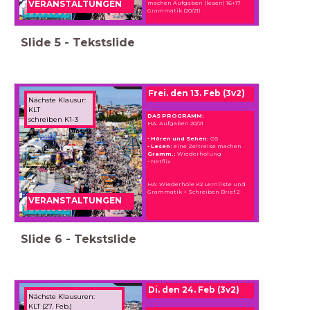
machen Aufgaben (lesen) 16+17
VERANSTALTUNGEN
Grammatik (20/21)
Slide
5
-
Tekstslide
Frei. den 13. Feb (3v2)
Nächste Klausur:
KLT
DAS PROGRAMM:
schreiben K1-3
HA: Aufgaben 20/21
- Hören und Sehen:
OS
- Lesen:
eine Zeitreise machen
Gramm.:
Wiederholung
- Netflix
HA: Wiederhole K2 Lernliste und
Grammatik + Schreiben Brief 2
VERANSTALTUNGEN
Slide
6
-
Tekstslide
Di. den 24. Feb (3v2)
Nächste Klausuren:
KLT (27. Feb.)