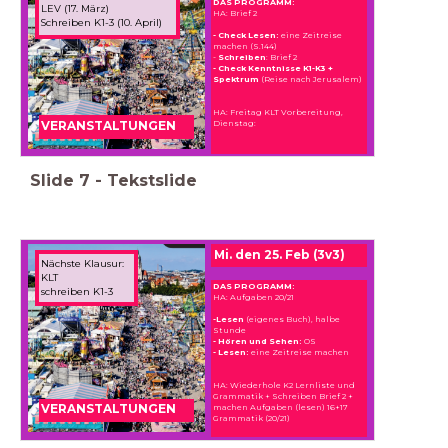
DAS PROGRAMM:
LEV (17. März)
HA: Brief 2
Schreiben K1-3 (10. April)
- Check Lesen:
eine Zeitreise
machen (S.144)
-
Schreiben
: Brief 2
- Check Kenntnisse K1-K3 +
Spektrum
(Reise nach Jerusalem)
HA: Freitag KLT Vorbereitung,
Dienstag:
VERANSTALTUNGEN
Slide
7
-
Tekstslide
Mi. den 25. Feb (3v3)
Nächste Klausur:
KLT
DAS PROGRAMM:
schreiben K1-3
HA: Aufgaben 20/21
-Lesen
(eigenes Buch), halbe
Stunde
- Hören und Sehen:
OS
- Lesen:
eine Zeitreise machen
HA: Wiederhole K2 Lernliste und
Grammatik + Schreiben Brief 2 +
machen Aufgaben (lesen) 16+17
VERANSTALTUNGEN
Grammatik (20/21)