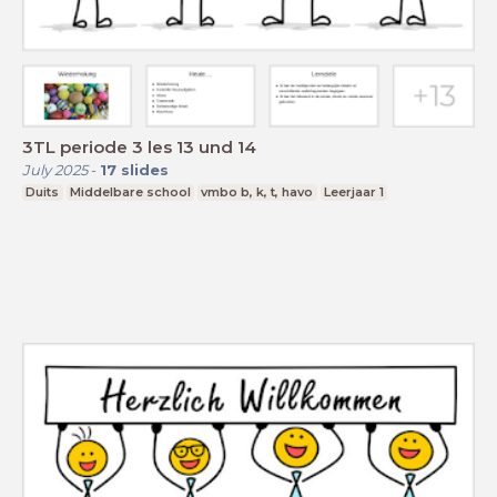
3TL periode 3 les 13 und 14
July 2025
-
17
slides
Duits
Middelbare school
vmbo b, k, t, havo
Leerjaar 1