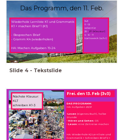
Das Programm, den 11. Feb.
3v3
Wiederhole Lernliste K1 und Grammatik
11 -13
K1 + machen Brief 1 (K1)
vakantie
25 -
27 (Klausur)
- Besprechen Brief
4 - 6 - 11
toetsweek (schr)
- Gramm K4 (wiederholen)
HA: Machen Aufgaben 19-24
Slide
4
-
Tekstslide
Frei. den 13. Feb (3v3)
Nächste Klausur:
KLT
DAS PROGRAMM:
schreiben K1-3
HA: Aufgaben 20/21
-Lesen
(eigenes Buch), halbe
Stunde
- Hören und Sehen:
OS
- Lesen:
eine Zeitreise machen
HA: Wiederhole K2 Lernliste und
Grammatik + Schreiben Brief 2 +