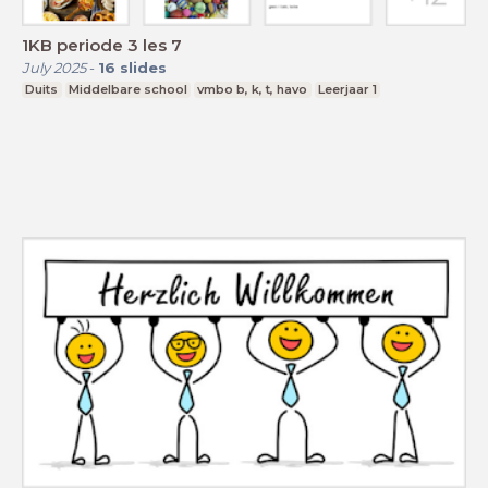
1KB periode 3 les 7
July 2025
-
16
slides
Duits
Middelbare school
vmbo b, k, t, havo
Leerjaar 1