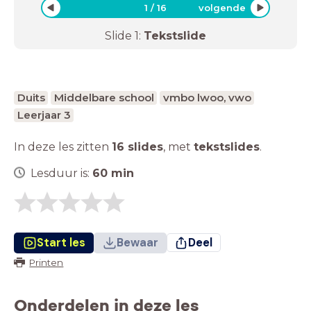
1
/
16
volgende
Slide
1
:
Tekstslide
Duits
Middelbare school
vmbo lwoo, vwo
Leerjaar 3
In deze les zitten
16 slides
,
met
tekstslides
.
Lesduur is:
60
min
Start les
Bewaar
Deel
Printen
Onderdelen in deze les