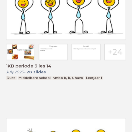
1KB periode 3 les 14
July 2025
-
28
slides
Duits
Middelbare school
vmbo b, k, t, havo
Leerjaar 1