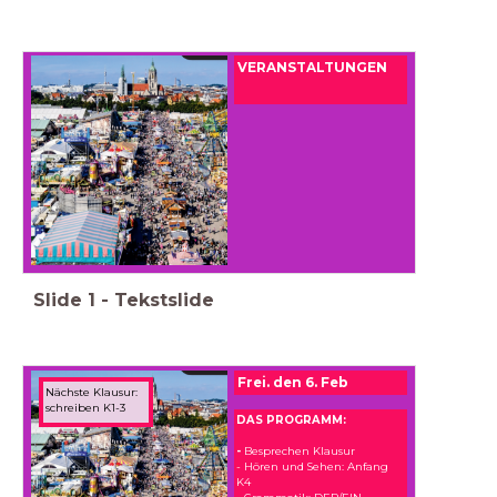
VERANSTALTUNGEN
Slide
1
-
Tekstslide
Frei. den 6. Feb
Nächste Klausur:
schreiben K1-3
DAS PROGRAMM:
-
Besprechen Klausur
- Hören und Sehen: Anfang
K4