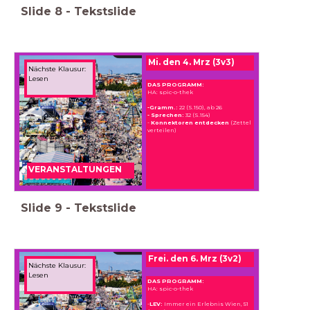
Slide
8
-
Tekstslide
Mi. den 4. Mrz (3v3)
Nächste Klausur:
Lesen
DAS PROGRAMM:
HA: spic-o-thek
-Gramm.:
22 (S.150), ab 26
- Sprechen:
32 (S.154)
-
Konnektoren entdecken
(Zettel
verteilen)
VERANSTALTUNGEN
Slide
9
-
Tekstslide
Frei. den 6. Mrz (3v2)
Nächste Klausur:
Lesen
DAS PROGRAMM:
HA: spic-o-thek
-
LEV:
Immer ein Erlebnis Wien, 51