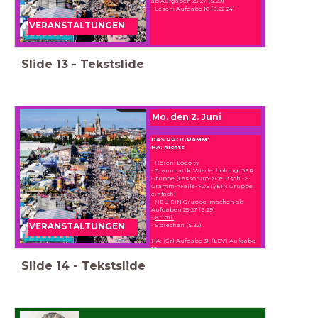
ab Aufgaben 25-27 (S.29)
- Lesen: Aufgabe 16 (S.22-24)
VERANSTALTUNGEN
Slide
13
-
Tekstslide
Mo. den 2. Juni
DAS PROGRAMM:
HA: nichts
- Hören: Logo tv
- Grammatik: Wiederholung DER
Gruppe (Lessonup->Deutsch ->
Gramm->Fälle->DER/EIN Gruppe
einfach)
- NEU EIN Gruppe, machen ab
Aufgaben 25-27 (S.29)
-
Krimi
- Sprechen (S.32)
VERANSTALTUNGEN
HA: (Gr) Aufgabe 31, (LEV) Aufgabe
16
Slide
14
-
Tekstslide