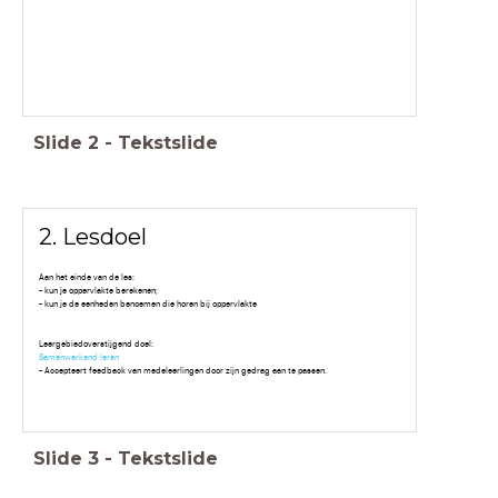
Slide
2
-
Tekstslide
2. Lesdoel
Aan het einde van de les:
- kun je oppervlakte berekenen;
- kun je de eenheden benoemen die horen bij oppervlakte
Leergebiedoverstijgend doel:
Samenwerkend leren
- Accepteert feedback van medeleerlingen door zijn gedrag aan te passen.
Slide
3
-
Tekstslide