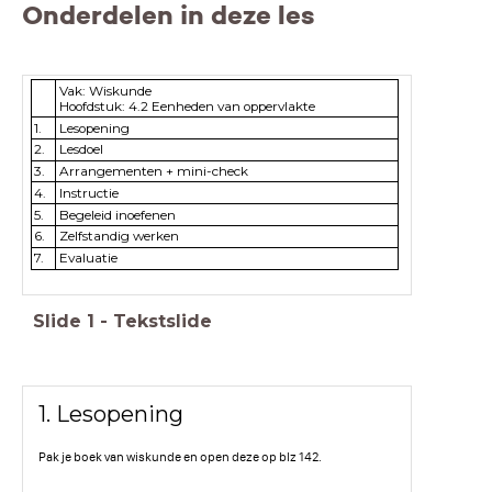
Onderdelen in deze les
Vak: Wiskunde
Hoofdstuk: 4.2 Eenheden van oppervlakte
1.
Lesopening
2.
Lesdoel
3.
Arrangementen + mini-check
4.
Instructie
5.
Begeleid inoefenen
6.
Zelfstandig werken
7.
Evaluatie
Slide
1
-
Tekstslide
1. Lesopening
Pak je boek van wiskunde en open deze op blz 142.