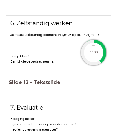
6. Zelfstandig werken
Je maakt zelfstandig opdracht 14 t/m 26 op blz 142 t/m 146.
timer
1:00
Ben je klaar?
Dan kijk je de opdrachten na.
Slide
12
-
Tekstslide
7. Evaluatie
Hoe ging de les?
Zijn er opdrachten waar je moeite mee had?
Heb je nog ergens vragen over?