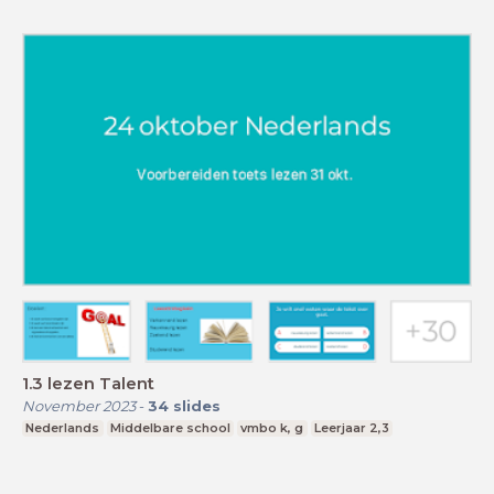
1.3 lezen Talent
November 2023
-
34
slides
Nederlands
Middelbare school
vmbo k, g
Leerjaar 2,3