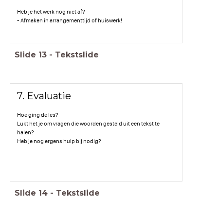
Heb je het werk nog niet af?
- Afmaken in arrangementtijd of huiswerk!
Slide
13
-
Tekstslide
7. Evaluatie
Hoe ging de les?
Lukt het je om vragen die woorden gesteld uit een tekst te
halen?
Heb je nog ergens hulp bij nodig?
Slide
14
-
Tekstslide