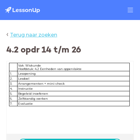
‹
Terug naar zoeken
4.2 opdr 14 t/m 26
Vak: Wiskunde
Hoofdstuk: 4.2 Eenheden van oppervlakte
1.
Lesopening
2.
Lesdoel
3.
Arrangementen + mini-check
4.
Instructie
5.
Begeleid inoefenen
6.
Zelfstandig werken
7.
Evaluatie