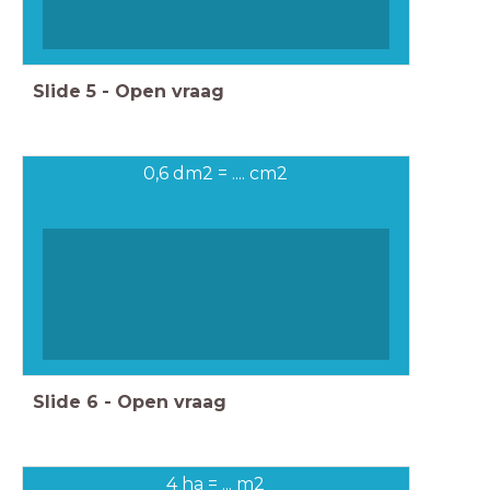
Slide
5
-
Open vraag
0,6 dm2 = .... cm2
Slide
6
-
Open vraag
4 ha = ... m2