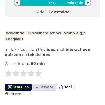
1
/
14
volgende
Slide
1
:
Tekstslide
Wiskunde
Middelbare school
vmbo k, g, t
Leerjaar 1
In deze les zitten
14 slides
,
met
interactieve
quizzen
en
tekstslides
.
Lesduur is:
50
min
Start les
Bewaar
Deel
Printen