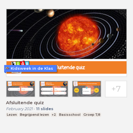
Kidsweek in de Klas
Afsluitende quiz
February 2021
-
11
slides
Lezen
Begrijpend lezen
+2
Basisschool
Groep 7,8