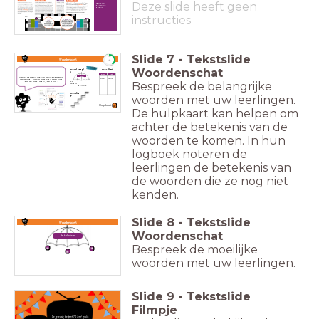
de verzuiling
Deze slide heeft geen
oprichten
de mening
publiek
instructies
Slide
7
-
Tekstslide
timer
Woordenschat
5:00
Woordenschat
woordparapl
woordkast
u
Ga met behulp van de hulpkaart op zoek naar de
betekenis van de woorden die jij hebt gearceerd.
klein
groot
Weet je de betekenis nog niet? Schrijf de betekenis
eten
olifant
muis
voor jezelf op. Horen er woorden bij elkaar? Maak
dan een woordparaplu, -kast of -trap.
Bespreek de belangrijke
het
het diner
ontbijt
de lunch
woordtra
woorden met uw leerlingen.
p
Hulpkaart
De hulpkaart kan helpen om
achter de betekenis van de
woorden te komen. In hun
logboek noteren de
leerlingen de betekenis van
de woorden die ze nog niet
kenden.
Slide
8
-
Tekstslide
Woordenschat
Woordenschat
de televisie
Bespreek de moeilijke
woorden met uw leerlingen.
Slide
9
-
Tekstslide
Filmpje
De televisie bestaat 70 jaar! In dit