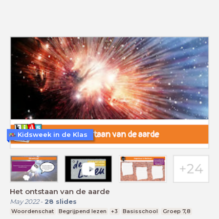
Kidsweek in de Klas
Het ontstaan van de aarde
May 2022
-
28
slides
Woordenschat
Begrijpend lezen
+3
Basisschool
Groep 7,8