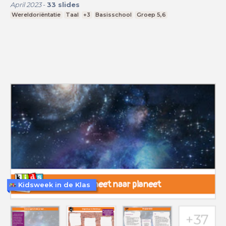
April 2023
-
33
slides
Wereldoriëntatie
Taal
+3
Basisschool
Groep 5,6
Kidsweek in de Klas