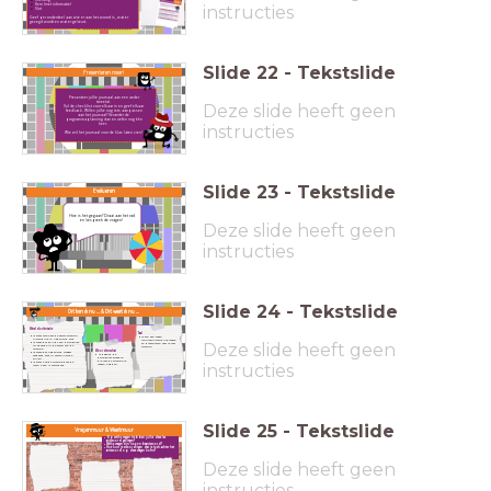
Kern (met informatie)
instructies
Slot
Geef per onderdeel aan wie er aan het woord is, wat er
gezegd wordt en wat er gebeurt.
Slide
22
-
Tekstslide
Presenteren maar!
Presenteer jullie journaal aan een ander
tweetal.
Deze slide heeft geen
Vul de checklist voor elkaar in en geef elkaar
feedback. Willen jullie nog iets aanpassen
aan het journaal? Verander de
programmaplanning dan en oefen nog één
keer.
instructies
Wie wil het journaal voor de klas laten zien?
Slide
23
-
Tekstslide
Evalueren
Hoe is het gegaan? Draai aan het rad
en bespreek de vragen!
Deze slide heeft geen
instructies
Slide
24
-
Tekstslide
Dit kan ik nu ... & Dit weet ik nu ...
Wereldoriëntatie
Taal
Ik weet wanneer de eerste televisie-
Ik kan een eigen
uitzending in Nederland was.
journaaluitzending maken
Deze slide heeft geen
Ik weet dat Philips een belangrijke
en presenteren over 70 jaar
rol speelde in de komst van de
televisie.
televisie.
Woordenschat
Ik weet dat Nederland vroeger
Ik begrijp de
verdeeld was in verschillende
belangrijke woorden
zuilen.
die met de televisie te
Ik weet hoe de televisie door de
instructies
maken hebben.
jaren heen is veranderd.
Slide
25
-
Tekstslide
Vragenmuur & Weetmuur
Op welke vragen hebben jullie deze les
antwoord gekregen?
Welke vragen zijn nog onbeantwoord?
Hoe kun je ervoor zorgen dat je toch achter het
antwoord op deze vragen komt?
Deze slide heeft geen
instructies