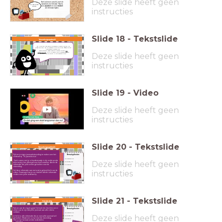
Deze slide heeft geen
Niet iedereen was blij met de
komst van de televisie. Noem
Tip! Lees de tekst
een
voordeel
en een
nadeel
nog eens.
van televisie kijken.
instructies
Slide
18
-
Tekstslide
Verwerkingsopdracht
Op 5 januari 1981 was de allereerste uitzending van het
Jeugdjournaal. Op de volgende slide zie je een aflevering van
deze eerste uitzending.
Bekijk ook een meest recente uitzending van
het
Jeugdjournaal
. Kun jij verschillen of overeenkomsten
Deze slide heeft geen
spotten? Schrijf ze op in je projectschriftje.
instructies
Slide
19
-
Video
Deze slide heeft geen
instructies
Slide
20
-
Tekstslide
Verwerkingsopdracht
Tijd om je eigen journaaluitzending te maken over het
Benodigdheden
onderwerp '70 jaar televisie'.
projectschrift
Zoek samen met je schoudermaatje in de verdiepende
Deze slide heeft geen
potlood/pen
tekst wat je hier allemaal over kunt vertellen. Arceer de
informatie die jullie willen gebruiken voor de
internet
uitzending.
Vul deze informatie aan met wat je geleerd hebt van de
instructies
video. Daarnaast kan je op internet allerlei informatie
vinden over jullie onderwerp.
Slide
21
-
Tekstslide
Aan de slag
Tijd om aan de slag te gaan! Gebruik de checklist om er
Benodigdheden
zeker van te zijn dat jullie journaal aan alle criteria
voldoet.
projectschrift
Deze slide heeft geen
Je hebt nu alle informatie die je voor jullie journaal wil
potlood/pen
gebruiken.
Maak een script voor de uitzending.
checklist
Het script bestaat uit drie onderdelen:
Inleiding