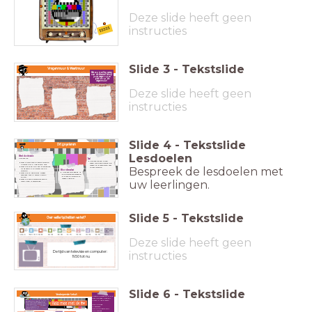
Deze slide heeft geen
instructies
$$$$$
Slide
3
-
Tekstslide
Vragenmuur & Weetmuur
Wat zou je willen weten
over de televisie? Schrijf
jouw vragen op en
plak ze op de
vragenmuur!
Deze slide heeft geen
instructies
Slide
4
-
Tekstslide
Dit ga je leren
Lesdoelen
Wereldoriëntatie
Na deze les:
Taal
Na deze les kan ik een
weet ik wanneer de eerste televisie-
eigen journaaluitzending
uitzending in Nederland was.
maken en presenteren over
Bespreek de lesdoelen met
weet ik dat Philips een belangrijke
70 jaar televisie.
rol speelde in de komst van de
Woordenschat
televisie.
Na deze les begrijp ik
weet ik dat Nederland vroeger
de belangrijke woorden
verdeeld was in verschillende
die met de televisie te
zuilen.
maken hebben.
weet ik hoe de televisie door de
uw leerlingen.
jaren heen is veranderd.
Slide
5
-
Tekstslide
Over welke tijd hebben we het?
Deze slide heeft geen
instructies
De tijd van televisie en computer:
1950 tot nu
Slide
6
-
Tekstslide
Verdiepende tekst
Arceer de woorden die je
nog niet goed begrijpt.
Arceer in ieder geval:
de invloed
leerzaam
de politieke partij
de omroep