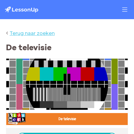
‹
Terug naar zoeken
De televisie
De televisie