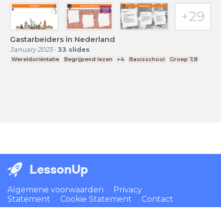
Gastarbeiders in Nederland
January 2023
-
33
slides
Wereldoriëntatie
Begrijpend lezen
+4
Basisschool
Groep 7,8
LessonUp
Algemene voorwaarden
Privacy
Statement
Cookie Statement
Contact