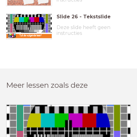
Slide
26
-
Tekstslide
Deze slide heeft geen
instructies
Tot de volgende keer!
Meer lessen zoals deze