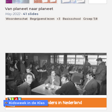
Van planeet naar planeet
May 2022
-
41
slides
Woordenschat
Begrijpend lezen
+3
Basisschool
Groep 7,8
Kidsweek in de Klas