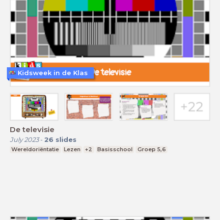
Kidsweek in de Klas
De televisie
July 2023
-
26
slides
Wereldoriëntatie
Lezen
+2
Basisschool
Groep 5,6