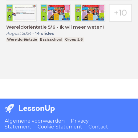
Wereldoriëntatie 5/6 - Ik wil meer weten!
August 2024
-
14
slides
Wereldoriëntatie
Basisschool
Groep 5,6
LessonUp
Algemene voorwaarden
Privacy
Statement
Cookie Statement
Contact