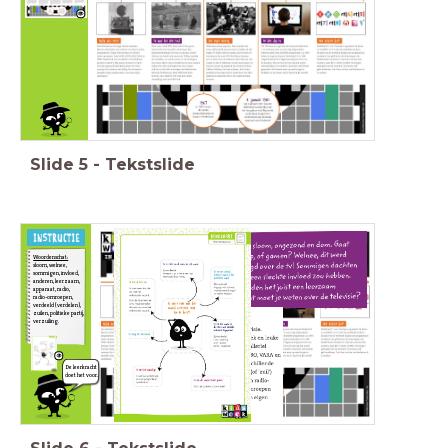
Heb je vragen
Schrijf je vragen
als je naar de
op een post-it
tekst kijkt?
(één vraag per
blaadje) en plak ze
op de
vragenmuur.
Slide
5
-
Tekstslide
Woordenschat:
sloom, welnee,
sommigen, invloed,
anderen, leerzaam,
apparaat, radio,
radio-omroepen,
verdeeld (verdelen),
zuilen, politieke partij,
verzuiling.
De leerkracht
doet het voor.