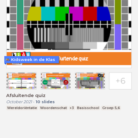
Kidsweek in de Klas
Afsluitende quiz
October 2021
-
10
slides
Wereldoriëntatie
Woordenschat
+3
Basisschool
Groep 5,6