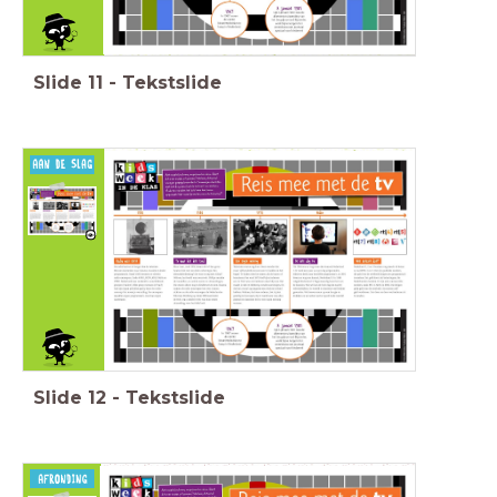
Bedenk zelf een nieuwe televisiezender. Wat moet
daarop te zien zijn?
Wat vind jij belangrijk?
Slide
11
-
Tekstslide
https://www.rtl.nl/nederland/artikel/690791/dit-m-dan-nog-zon-
zeldzame-foto-van-vincent-van-gogh
Toetsvraag:
Waarom heeft de schrijver deze tekst geschreven?
A. Om je een verhaal te vertellen.
B. Om je informatie te geven.
C. Om je ergens toe over te halen.
D. Om je ergens voor te waarschuwen.
Slide
12
-
Tekstslide