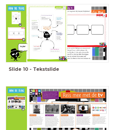
Nu jullie!
Slide
10
-
Tekstslide
Tekstgerichte vragen:
Wanneer was de eerste televisieuitzending voor
het hele land?
Wat betekent verzuiling?
Schrijf op de tijdlijn in de geschiedeniscanon in je
werkschrift (pagina 2-
3) de komst van:
de eerste radio,
de eerste tv,
de eerste landelijke tv-
uitzending,
de eerste kleurentelevisie.
Waarom vertonen commerciële zenders veel meer
reclame dan publieke
zenders?
In het stukje tekst bij 1970 staat wat mensen
vonden van televisie. Kan jij
je in een van deze
meningen vinden en waarom wel of niet?