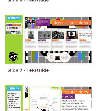
Slide
6
-
Tekstslide
1920
radio
omroepen
verzuiling
Slide
7
-
Tekstslide
Woordenschat:
schermpje,
afstandsbediening,
zwart-wit, Philips,
toestellen, tv-
uitzendingen,
richtten... op
(oprichten), stichting.