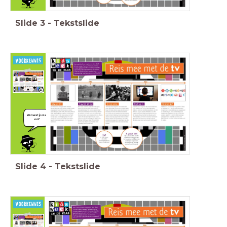
Slide
3
-
Tekstslide
Wat weet je er al
van?
Slide
4
-
Tekstslide