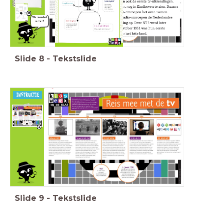
We doen het
samen!
Slide
8
-
Tekstslide
1950
1920
1e tv, zwart-wit, Philips, alleen
radio
Eindhoven, radio-
omroepen
omroepen richtten NTS op (later
verzuiling
NOS), 2 oktober 1951
1e tv-uitzending hele land.
Slide
9
-
Tekstslide