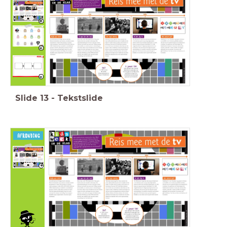
Wat heb je deze les
geleerd?
Slide
13
-
Tekstslide
Heb je
antwoorden
gekregen op je
Heb je nieuwe
vragen?
vragen
gekregen?
Schrijf
deze op post-its
en hang ze op de
vragenmuur.