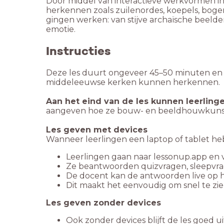
Door middel van interactieve werkvormen in
herkennen zoals zuilenordes, koepels, boge
gingen werken: van stijve archaïsche beelde
emotie.
Instructies
Deze les duurt ongeveer 45–50 minuten en co
middeleeuwse kerken kunnen herkennen.
Aan het eind van de les kunnen leerlinge
aangeven hoe ze bouw- en beeldhouwkunst
Les geven met devices
Wanneer leerlingen een laptop of tablet h
Leerlingen gaan naar lessonup.app en v
Ze beantwoorden quizvragen, sleepvrag
De docent kan de antwoorden live op 
Dit maakt het eenvoudig om snel te zien
Les geven zonder devices
Ook zonder devices blijft de les goed u