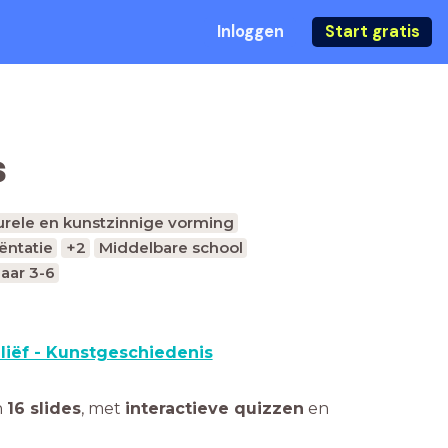
Inloggen
Start gratis
s
urele en kunstzinnige vorming
ëntatie
+2
Middelbare school
jaar 3-6
liëf - Kunstgeschiedenis
n
16 slides
,
met
interactieve quizzen
en