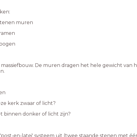
ken:
 stenen muren
 ramen
 bogen
t massiefbouw. De muren dragen het hele gewicht van 
jn.
gen
deze kerk zwaar of licht?
t binnen donker of licht zijn?
'post-en-latei' systeem uit (twee staande stenen met één