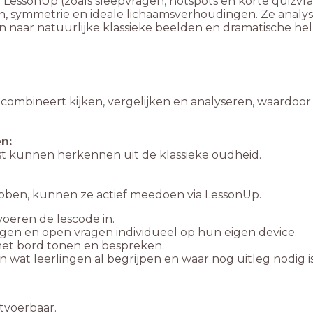
 LessonUp (zoals sleepvragen, hotspots en korte quizv
n, symmetrie en ideale lichaamsverhoudingen. Ze analys
n naar natuurlijke klassieke beelden en dramatische he
mbineert kijken, vergelijken en analyseren, waardoor l
n:
 kunnen herkennen uit de klassieke oudheid.
ebben, kunnen ze actief meedoen via LessonUp.
oeren de lescode in.
en en open vragen individueel op hun eigen device.
het bord tonen en bespreken.
 wat leerlingen al begrijpen en waar nog uitleg nodig is
itvoerbaar.