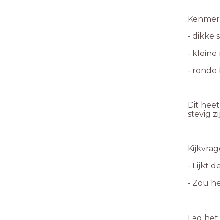
Kenmer
- dikke
- kleine
- ronde
Dit hee
stevig zi
Kijkvra
- Lijkt 
- Zou he
Leg het 