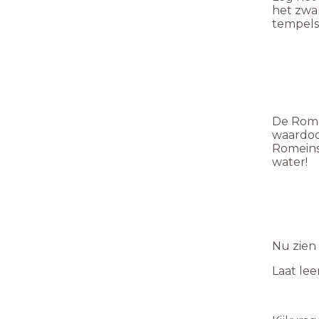
het zwa
tempels 
De Rome
waardoo
Romeins
water!
Nu zien 
Laat lee