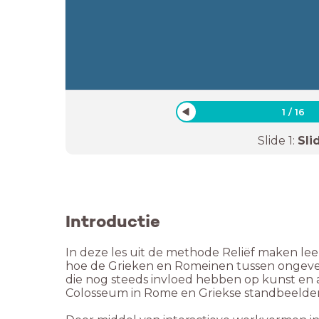
1
/
16
Slide
1
:
Sli
Introductie
In deze les uit de methode Reliëf maken l
hoe de Grieken en Romeinen tussen ongevee
die nog steeds invloed hebben op kunst en
Colosseum in Rome en Griekse standbeelden 