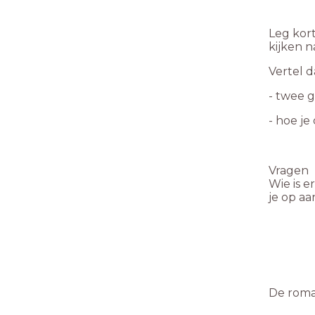
Leg kort
kijken 
Vertel d
- twee g
- hoe j
Vragen
Wie is e
je op aa
De roma