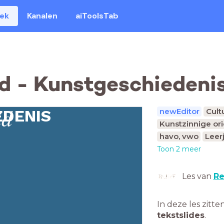
eek
Kanalen
aiToolsTab
d - Kunstgeschiedeni
id
newEditor
Cult
EDENIS
Kunstzinnige ori
havo, vwo
Leer
Toon 2 meer
Les van
Re
In deze les zitte
tekstslides
.