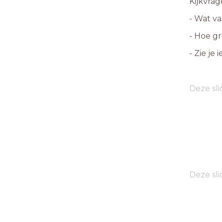
Kijkvra
- Wat va
- Hoe gr
- Zie je
Deze sli
Deze sli