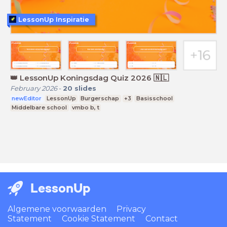
LessonUp Inspiratie
👑 LessonUp Koningsdag Quiz 2026 🇳🇱
February 2026
-
20
slides
newEditor
LessonUp
Burgerschap
+3
Basisschool
Middelbare school
vmbo b, t
LessonUp
Algemene voorwaarden
Privacy
Statement
Cookie Statement
Contact