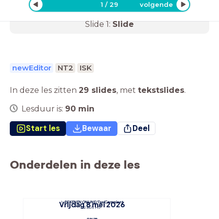
"
1
/
29
volgende
Slide
1
:
Slide
newEditor
NT2
ISK
In deze les zitten
29 slides
,
met
tekstslides
.
Lesduur is:
90
min
Start les
Bewaar
Deel
Onderdelen in deze les
1: 
REKENEN ONLINE/TaalCompleet
Vrijdag 8 mei 2026
2: BUS H 5
pauze