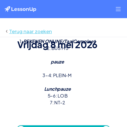
‹
Terug naar zoeken
1: 
REKENEN ONLINE/TaalCompleet
Vrijdag 8 mei 2026
vrijdag 8 mei 2026
2: BUS H 5
pauze
3-4: PLEIN-M 
Lunchpauze
5-6: LOB
7: NT-2