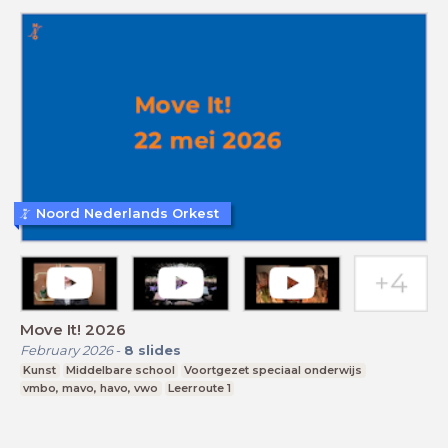
Noord Nederlands Orkest
Move It! 2026
February 2026
-
8
slides
Kunst
Middelbare school
Voortgezet speciaal onderwijs
vmbo, mavo, havo, vwo
Leerroute 1