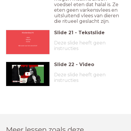
voedsel eten dat halal is. Ze
eten geen varkensvlees en
uitsluitend vlees van dieren
die ritueel geslacht zijn.
Slide
21
-
Tekstslide
Klederdracht
- Hijab
- Niqaab
Deze slide heeft geen
- Burka
Wie weet wat het verschil is?
instructies
Slide
22
-
Video
Deze slide heeft geen
instructies
Meer lessen zoals deze