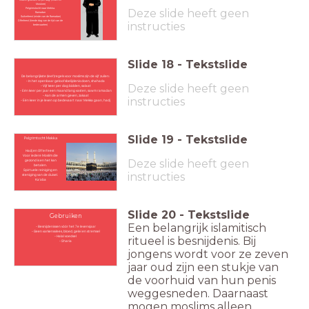
Moskee)
Pelgrimstocht naar Mekka.
Deze slide heeft geen
Ramadan
Suikerfeest (einde van de Ramadan)
Offerfeest (tiende dag van de tijd van de
instructies
bedevaarten)
Slide
18
-
Tekstslide
De belangrijkste (leef)regels voor moslims zijn de vijf zuilen:
- In het openbaar geloofsbelijdenis doen, shahada
Deze slide heeft geen
- Vijf keer per dag bidden, salaat
- Eén keer per jaar een maand lang vasten, sawm ramadan
- Aan de armen geven, zakaat
instructies
- Eén keer in je leven op bedevaart naar Mekka gaan, hadj
Slide
19
-
Tekstslide
Pelgrimtocht Mekka
Hadj en
Offerfeest
Voor iedere Moslim die
Deze slide heeft geen
gezond is en het kan
betalen.
Spirtuele reiniging en
instructies
steniging van de duivel.
Ka'aba
Slide
20
-
Tekstslide
Gebruiken
Een belangrijk islamitisch
- Besnijdenissen vóór het 7e levensjaar
- Geen varkensvlees, bloed, gelei en stremsel
- Halal voedsel
ritueel is besnijdenis. Bij
- Sharia
jongens wordt voor ze zeven
jaar oud zijn een stukje van
de voorhuid van hun penis
weggesneden. Daarnaast
mogen moslims alleen