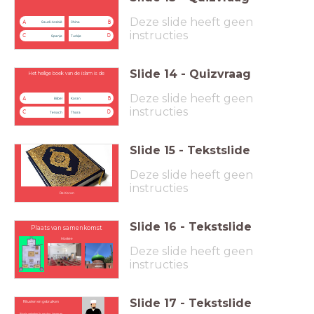
Deze slide heeft geen
A
B
Saudi-Arabië
China
instructies
C
D
Spanje
Turkije
Slide
14
-
Quizvraag
Het heilige boek van de islam is de
Deze slide heeft geen
A
B
Bijbel
Koran
instructies
C
D
Tenach
Thora
Slide
15
-
Tekstslide
Deze slide heeft geen
instructies
De Koran
Slide
16
-
Tekstslide
Plaats van samenkomst
Moskee
Deze slide heeft geen
instructies
Slide
17
-
Tekstslide
Rituelen en gebruiken
Rituele gebeden 5x per dag. (Imam en