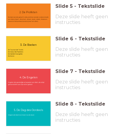
Slide
5
-
Tekstslide
2. De Profeten
Deze slide heeft geen
De Islam vereist geloof in alle profeten zonder onderscheidt,
van Adam, Noah , Abraham , Ismael , Isaak , Jakob , Mozes en
instructies
Jezus tot Mohammed (vrede zij met het allen)
Slide
6
-
Tekstslide
3. De Boeken
Deze slide heeft geen
De Tauraat (de Torah)
De Zabur (De Psalmen)
instructies
De Injil (Het Evangelie)
De Koran
Slide
7
-
Tekstslide
4. De Engelen
Deze slide heeft geen
Engelen zijn geestelijke schepselen van Allah, die altijd
gehoorzamen aan Zijn wil en gebod.
instructies
Slide
8
-
Tekstslide
5. De Dag des Oordeels
Deze slide heeft geen
Volgens de Islam is er leven na de dood.
instructies