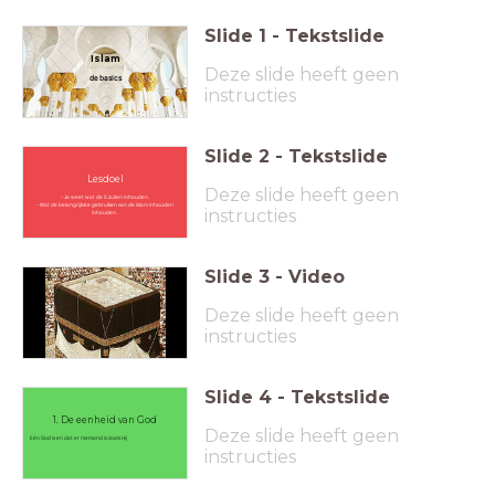
Slide
1
-
Tekstslide
Islam
Deze slide heeft geen
de basics
instructies
Slide
2
-
Tekstslide
Lesdoel
Deze slide heeft geen
- Je weet wat de 5 zuilen inhouden.
- Wat de belangrijkste gebruiken van de Islam inhouden
instructies
inhouden.
Slide
3
-
Video
Deze slide heeft geen
instructies
Slide
4
-
Tekstslide
1. De eenheid van God
Deze slide heeft geen
Eén God is en dat er niemand is zoals Hij
instructies