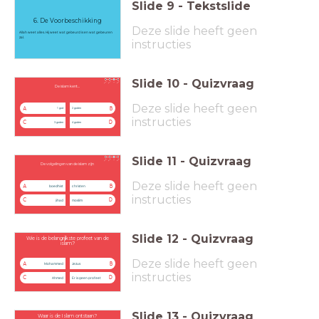
Slide
9
-
Tekstslide
6. De Voorbeschikking
Deze slide heeft geen
Allah weet alles. Hij weet wat gebeurd is en wat gebeuren
zal.
instructies
Slide
10
-
Quizvraag
De islam kent...
Deze slide heeft geen
A
B
1 god
2 goden
instructies
C
D
3 goden
4 goden
Slide
11
-
Quizvraag
De volgelingen van de islam zijn
Deze slide heeft geen
A
B
boedhist
christen
instructies
C
D
jihad
moslim
Slide
12
-
Quizvraag
Wie is de belangrijkste profeet van de
islam?
Deze slide heeft geen
A
B
Mohammed
Jezus
instructies
C
D
Ahmed
Er is geen profeet
Slide
13
-
Quizvraag
Waar is de Islam ontstaan?