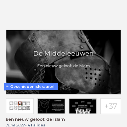
Geschiedenisleraar.nl
Een nieuw geloof: de islam
June 2022
-
41
slides