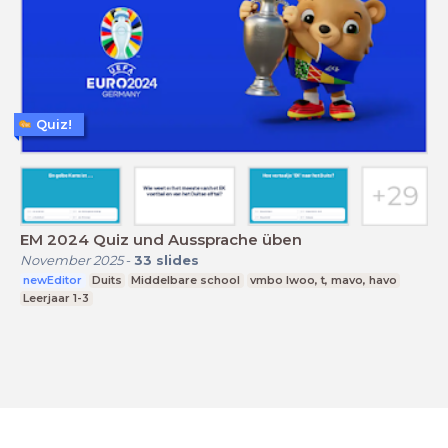
Quiz!
EM 2024 Quiz und Aussprache üben
November 2025
-
33
slides
newEditor
Duits
Middelbare school
vmbo lwoo, t, mavo, havo
Leerjaar 1-3