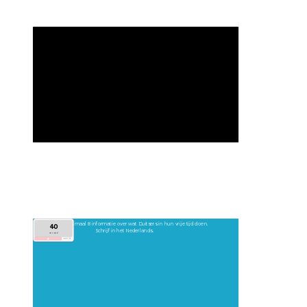
Schrijf nu minimaal 8 informatie over wat Duitsers in hun vrije tijd doen. 
40
Schrijf in het Nederlands. 
second
add30s