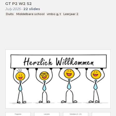
GT P2 W2 S2
July 2025
-
22
slides
Duits
Middelbare school
vmbo g, t
Leerjaar 2