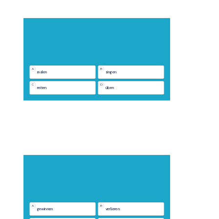
A
B
malen
singen
C
D
reiten
üben
A
B
gewinnen
verlieren