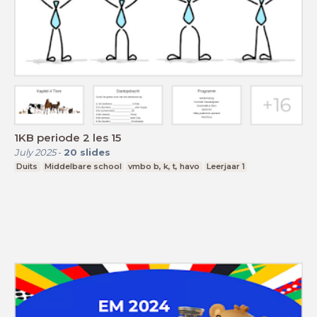
1KB periode 2 les 15
July 2025
-
20
slides
Duits
Middelbare school
vmbo b, k, t, havo
Leerjaar 1