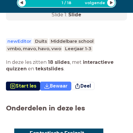
1
/
18
volgende
Slide
1
:
Slide
newEditor
Duits
Middelbare school
vmbo, mavo, havo, vwo
Leerjaar 1-3
In deze les zitten
18 slides
,
met
interactieve
quizzen
en
tekstslides
.
Start les
Bewaar
Deel
Onderdelen in deze les
Fantastische Freizeit