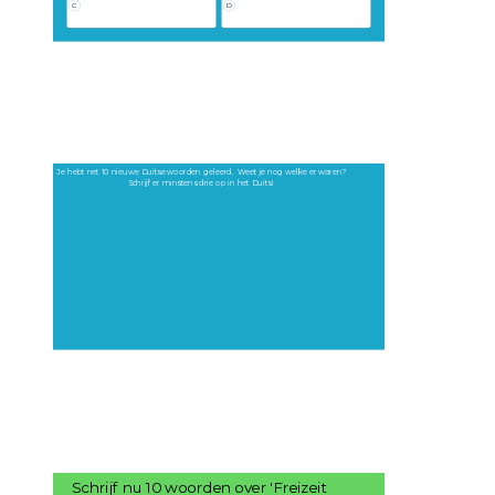
C
D
Je hebt net 10 nieuwe Duitse woorden geleerd.  Weet je nog welke er waren?

Schrijf er minstens drie op in het Duits! 
Schrijf nu 10 woorden over 'Freizeit 