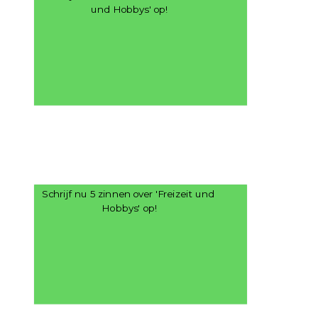
und Hobbys' op!
Schrijf nu 5 zinnen over 'Freizeit und 
Hobbys' op!