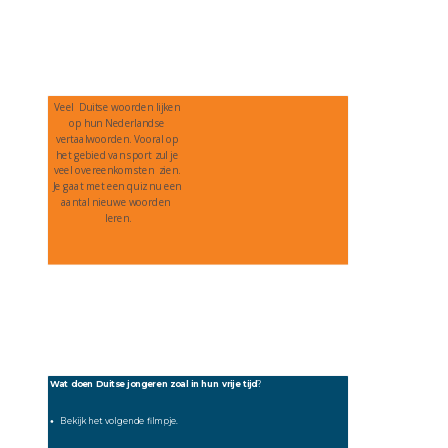
Veel  Duitse woorden lijken 
op hun Nederlandse 
vertaalwoorden. Vooral op 
het gebied van sport zul je 
veel overeenkomsten  zien. 
Je gaat met een quiz nu een 
aantal nieuwe woorden  
leren.
Wat doen Duitse jongeren zoal in hun vrije tijd
?
 Bekijk het volgende filmpje.