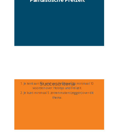
Succescriteria
1. Je kent aan het eind van de LessonUp minimaal 10 
woorden over: Hobbys und Freizeit.
2. Je kunt minimaal 5 zinnen maken (zeggen) over dit 
thema.