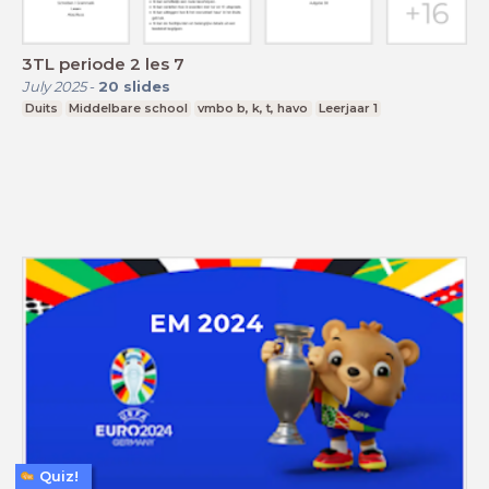
3TL periode 2 les 7
July 2025
-
20
slides
Duits
Middelbare school
vmbo b, k, t, havo
Leerjaar 1
Quiz!