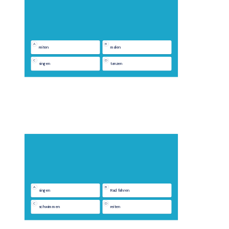
A
B
reiten
malen
C
D
singen
tanzen
A
B
singen
Rad fahren
C
D
schwimmen
reiten