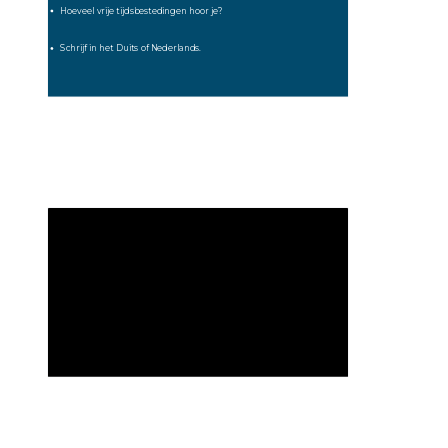
 Hoeveel vrije tijdsbestedingen hoor je?
 Schrijf in het Duits of Nederlands.