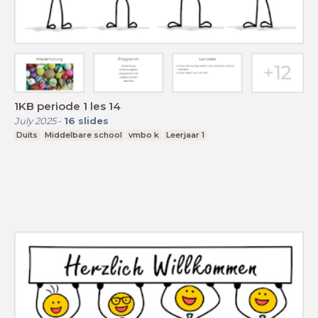
1KB periode 1 les 14
July 2025
-
16
slides
Duits
Middelbare school
vmbo k
Leerjaar 1