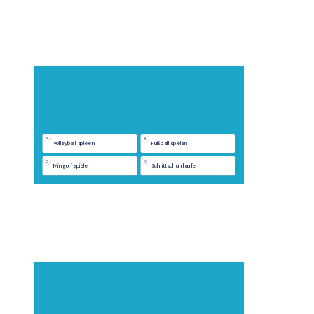
A
B
Volleyball spielen
Fußball spielen
C
D
Minigolf spielen
Schlittschuh laufen