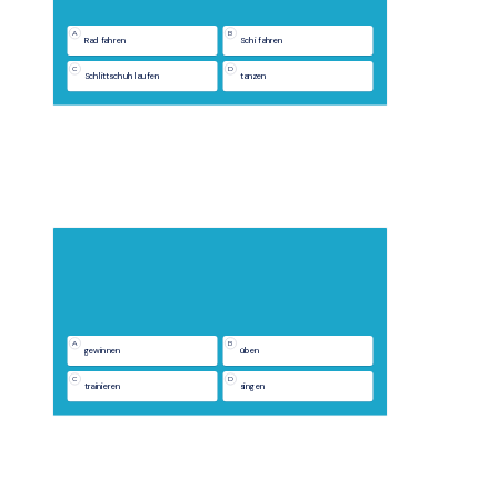
A
B
Rad fahren
Schi fahren
C
D
Schlittschuh laufen
tanzen
A
B
gewinnen
üben
C
D
trainieren
singen