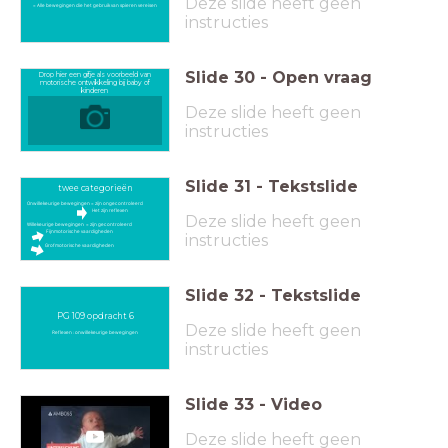
Deze slide heeft geen
= Alle bewegingen die het gebruik van spieren vereisen
instructies
Slide
30
-
Open vraag
Drop hier een gifje als voorbeeld van
motorische ontwikkeling bij baby of
kinderen
Deze slide heeft geen
instructies
Slide
31
-
Tekstslide
twee categorieën
Onwillekeurige bewegingen = zijn ongecontroleerd
Het zijn reflexen
Deze slide heeft geen
Willekeurige bewegingen = zijn gecontroleerd
Fijnmotorische vaardigheden
instructies
Grofmotorische vaardigheden
Slide
32
-
Tekstslide
PG 109 opdracht 6
Deze slide heeft geen
Reflexen : onwillekeurige bewegingen
instructies
Slide
33
-
Video
Deze slide heeft geen