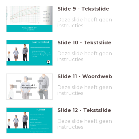
Slide
9
-
Tekstslide
Deze slide heeft geen
instructies
Pg 102 opdracht 2 en 3
joinmyquiz.com
code 62301788
Slide
10
-
Tekstslide
Lager schoolkind
Verschillen tussen meisjes en jongens
Meisjes gemiddeld groter
Deze slide heeft geen
Groeispurt start op de leeftijd van 10
jaar bij meisjes. Bij jongens ongeveer
2 jaar later
instructies
Slide
11
-
Woordweb
Wat verandert er
Deze slide heeft geen
in de puberteit?
instructies
Slide
12
-
Tekstslide
Puberteit
Ledematen zijn in verhouding.
Hoogtepunt van lichamelijke
Deze slide heeft geen
mogelijkheden
Primaire en secundaire
geslachtskenmerken komen tot volle
instructies
ontwikkeling.
Onder invloed van geslachtshormonen
Belangrijke mijlpaal zijn de eerste
menstruatie (menarche) en de eerste
zaadlozing (spermache)