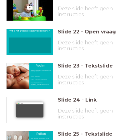
Deze slide heeft geen
instructies
Slide
22
-
Open vraag
Wat is het grootste orgaan van de mens?
Deze slide heeft geen
instructies
Slide
23
-
Tekstslide
Voelen
Pasgeborene reageert bij aanrakingen met
bepaalde reflexen.
Deze slide heeft geen
Via de huid maakt een baby contact met
mensen en dingen.
Huid op huid contact is belangrijk.
instructies
Baby's en jonge kinderen:
Voorwerpen ontdekken door het in de
mond te steken
Slide
24
-
Link
https:
Deze slide heeft geen
instructies
Slide
25
-
Tekstslide
Ruiken
Na de geboorte: baby gevoelig voor de
geur van zijn moeder en voor de geur van