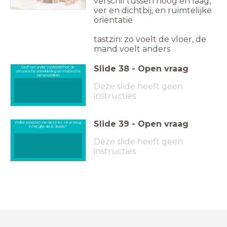
verschil tussen hoog en laag,
ver en dichtbij, en ruimtelijke
oriëntatie
tastzin: zo voelt de vloer, de
mand voelt anders
Slide
38
-
Open vraag
Geef een ander voorbeeld hoe de
sensorische ontwikkeling en motorische
samenwerken
Deze slide heeft geen
instructies
Slide
39
-
Open vraag
Welke aspecten van deze les zie je terug
in het gifje die je dropte?
Deze slide heeft geen
instructies