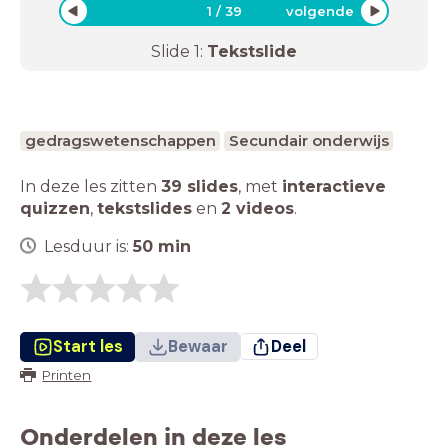
1
/
39
volgende
Slide
1
:
Tekstslide
gedragswetenschappen
Secundair onderwijs
In deze les zitten
39 slides
,
met
interactieve
quizzen
,
tekstslides
en
2 videos
.
Lesduur is:
50
min
Start les
Bewaar
Deel
Printen
Onderdelen in deze les