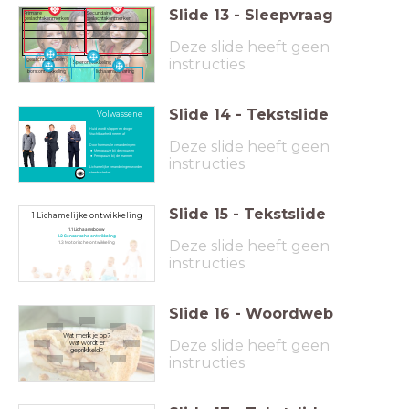
Slide
13
-
Sleepvraag
Primaire
Secundaire
geslachtskenmerken
geslachtskenmerken
Deze slide heeft geen
instructies
geslachtsorganen
Spierontwikkeling
lichaamsbeharing
borstontwikkeling
Slide
14
-
Tekstslide
Volwassene
Huid wordt slapper en droger
Vruchtbaarheid neemt af
Deze slide heeft geen
Door hormonale veranderingen:
Menopauze bij de vrouwen
Penopauze bij de mannen
instructies
Lichamelijke veranderingen worden
steeds sterker
Slide
15
-
Tekstslide
1 Lichamelijke ontwikkeling
1.1 Lichaamsbouw
1.2 Sensorische ontwikkeling
Deze slide heeft geen
1.3 Motorische ontwikkeling
instructies
Slide
16
-
Woordweb
Wat merk je op?
Deze slide heeft geen
wat wordt er
geprikkeld?
instructies