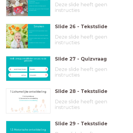
moedermelk.
Deze slide heeft geen
Baby wordt er rustig van.
voorkeur voor zoete en fruitige geuren.
instructies
Vertrouwde eigen geuren blijven belangrijk
bij baby en kind.
Slide
26
-
Tekstslide
Smaken
Hangt samen met de geurvoorkeur: zoete
smaken
Deze slide heeft geen
Na 18 mnd voorkeur voor bepaalde smaken
Smaak en voorkeur vastere vorm tussen 3 en
6 jaar
instructies
Ontwikkelt zich verder ons hele leven
Slide
27
-
Quizvraag
Welk zintuig ontwikkelen we pas na de
geboorte
Deze slide heeft geen
A
B
gezichtsvermogen
Reukzin
instructies
C
D
gehoor
Smaakzin
Slide
28
-
Tekstslide
1 Lichamelijke ontwikkeling
1.1 Lichaamsbouw
1.2 Sensorische ontwikkeling
Deze slide heeft geen
1.3 M
otorische ontwikkeling
instructies
Slide
29
-
Tekstslide
1.3 Motorische ontwikkeling