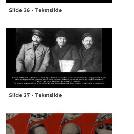
Slide
26
-
Tekstslide
In maart 1919 werd Stalin als één van de vijf leden van het bestuur van de Communistische Partij gekozen. In april
1922 werd hij secretaris-generaal van de partij. Niemand wist toen dat deze functie zou uitgroeien tot het
belangrijkste en machtigste ambt in de Sovjet-Unie.
Als secretaris-generaal had hij de bevoegdheid mensen binnen de Partij posities te geven of te ontnemen...
Slide
27
-
Tekstslide