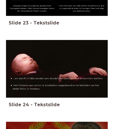
Langzaam begint een jongeman, genaamd Iosif
Lenin moet niets van Stalin hebben: hij vindt hem te grof
Dzjoegasjvili (bijnaam: Stalin), steeds belangrijker binnen
en ongeschikt als leider (of opvolger). Maar Lenin krijgt
de Communistische Partij te worden.
een aantal beroertes...
Slide
23
-
Tekstslide
...en sterft in 1924 zonder een duidelijke opvolger aan te kunnen stellen.
Het lichaam van Lenin is sindsdien opgebaard en te bekijken op het
Rode Plein in Moskou
Slide
24
-
Tekstslide