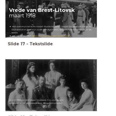
Vrede van Brest-Litovsk
maart 1918
Het communistische Sovjet-Rusland (later: Sovjet-Unie) sluit vrede met
Duitsland en laat zijn oude bondgenoten, Engeland en Frankrijk, in de
steek
Let op: ze worden
geen bondgenoot van Duitsland
!
Slide
17
-
Tekstslide
In juli 1918 worden tsaar Nicolaas II en zijn gezin
op brute wijze vermoord door de communisten