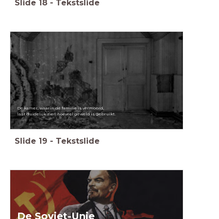
Slide
18
-
Tekstslide
De kamer, waarin de familie is vermoord,
laat duidelijk zien hoeveel geweld is gebruikt.
Slide
19
-
Tekstslide
De Sovjet-Unie