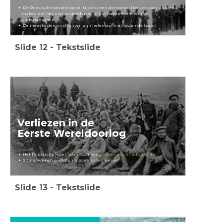
De Russische bevolking wil tijdens een demonstratie de tsaar duidelijk
maken dat het niet zo goed gaat in het land én om hem te
ondersteunen
De meeste demonstranten zijn helemaal niet tegen de tsaar!
Slide
12
-
Tekstslide
Verliezen in de
Eerste Wereldoorlog
Het Russische leger is
groot
, maar
zwak
en
slecht uitgerust
.
Soms hebben soldaten niet eens een wapen
Slide
13
-
Tekstslide