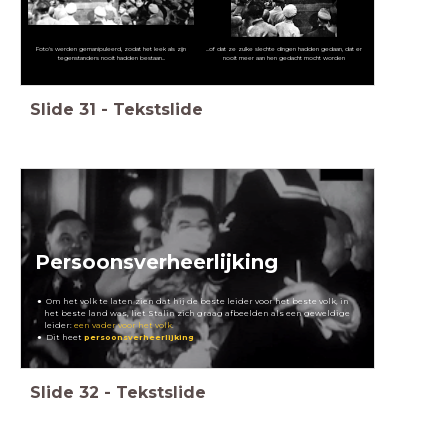
Foto's werden gemanipuleerd, zodat het leek als zijn
...of dat ze zulke slechte dingen hadden gedaan, dat er
tegenstanders nooit hadden bestaan...
nooit meer aan hen gedacht mocht worden
Slide
31
-
Tekstslide
Persoonsverheerlijking
Om het volk te laten zien dat hij de beste leider voor het beste volk, in
het beste land was, liet Stalin zich graag afbeelden als een geweldige
leider:
een vader voor het volk
.
Dit heet
persoonsverheerlijking
Slide
32
-
Tekstslide