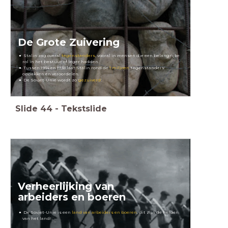
De Grote Zuivering
Stalin zag overal
tegenstanders
, vooral in mensen die een belangrijke
rol in het bestuur of leger hadden.
Tussen 1934 en 1938 laat Stalin rond de
1 miljoen
'tegenstanders'
oppakken en veroordelen.
De Sovjet-Unie wordt zo '
gezuiverd
'.
Slide
44
-
Tekstslide
Verheerlijking van
arbeiders en boeren
De Sovjet-Unie is een
land van arbeiders en boeren
, dit zijn de helden
van het land!