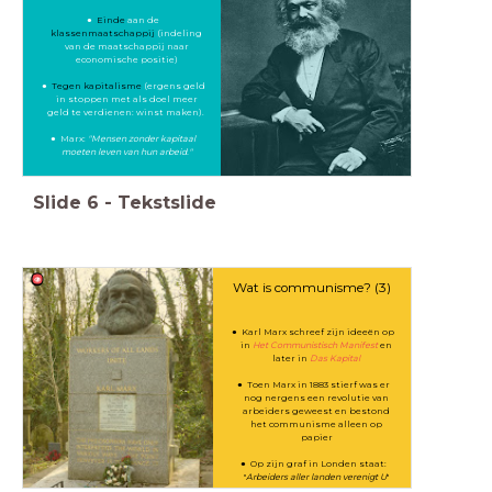
Einde
aan de
klassenmaatschappij
(indeling
van de maatschappij naar
economische positie)
Tegen kapitalisme
(ergens geld
in stoppen met als doel meer
geld te verdienen: winst maken).
Marx:
"Mensen zonder kapitaal
moeten leven van hun arbeid."
Slide
6
-
Tekstslide
Wat is communisme? (3)
Karl Marx schreef zijn ideeën op
in
Het Communistisch Manifest
en
later in
Das Kapital
Toen Marx in 1883 stierf was er
nog nergens een revolutie van
arbeiders geweest en bestond
het communisme alleen op
papier
Op zijn graf in Londen staat:
"
Arbeiders aller landen verenigt U
"