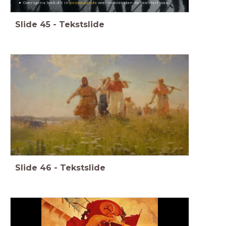
Overigens leek dit in
propaganda
veel mooier dan de realiteit was...
Slide
45
-
Tekstslide
Slide
46
-
Tekstslide