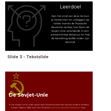
Leerdoel
Aan het eind van deze les kun
je herkennen en uitleggen op
welke manier de Russische
Revolutie verliep, hoe Stalin de
Sovjet-Unie veranderde in een
extreemlinkse dictatuur en hoe
de bevolking leefde onder zijn
bewind.
Slide
3
-
Tekstslide
De Sovjet-Unie
De Sovjet-Unie is de naam voor Rusland (met een aantal andere landen)
tussen 1922 en 1991, toen het land een
communistische dictatuur
was.