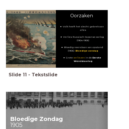
Oorzaken
Volk heeft het slecht: gebrek aan
alles
Verlies Russisch-Japanse oorlog
(1904-1905)
Bloedig neerslaan van opstand
(1905):
Bloedige zondag
Grote
verliezen
in de
Eerste
Wereldoorlog
Slide
11
-
Tekstslide
Bloedige Zondag
1905