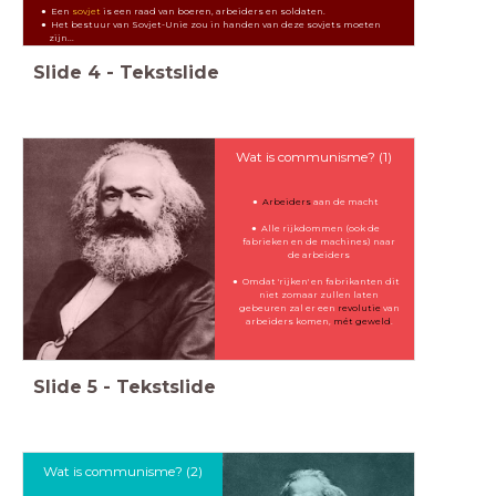
Een
sovjet
is een raad van boeren, arbeiders en soldaten.
Het bestuur van Sovjet-Unie zou in handen van deze sovjets moeten
zijn...
Slide
4
-
Tekstslide
Wat is communisme? (1)
Arbeiders
aan de macht
Alle rijkdommen (ook de
fabrieken en de machines) naar
de arbeiders
Omdat 'rijken' en fabrikanten dit
niet zomaar zullen laten
gebeuren zal er een
revolutie
van
arbeiders komen,
mét geweld
.
Slide
5
-
Tekstslide
Wat is communisme? (2)