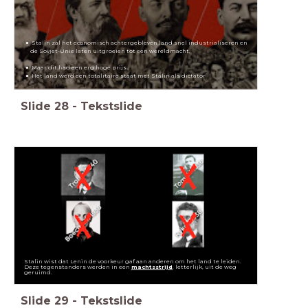
Stalin zal het economisch achtergebleven land snel industrialiseren en
de Sovjet-Unie laten uitgroeien tot een wereldmacht.
Maar dit had een erg hoge prijs..
Het land werd een totalitaire staat met Stalin als dictator
Slide
28
-
Tekstslide
Stalin wist dat Lenin de voorkeur gaf aan anderen om het land te leiden.
Deze tegenstanders werden in een
machtsstrijd
, letterlijk, uit de weg
geruimd.
Slide
29
-
Tekstslide