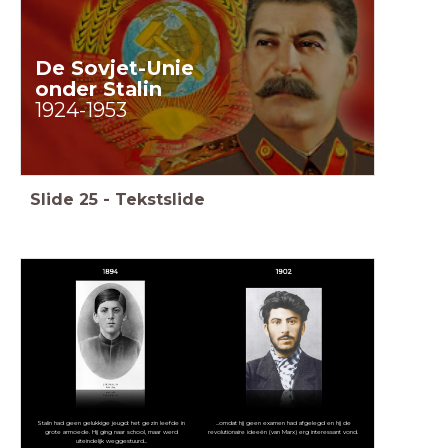
De Sovjet-Unie
onder Stalin
1924-1953
Slide
25
-
Tekstslide
Stalin had geen gelukkige jeugd: het gezin leefde in
...omdat hij geen examen had afgelegd en hij de
grote armoede. Hij ging naar school, maar werd
revolutionaire ideeën (van Marx) erg interessant vond.
uiteindelijk weggestuurd...