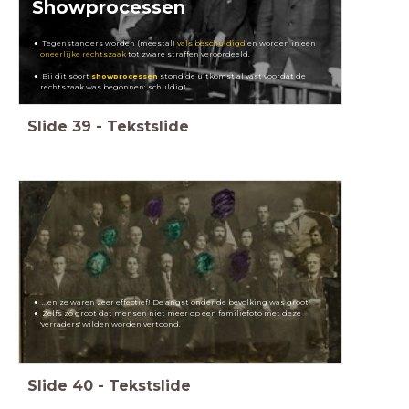
Showprocessen
Tegenstanders worden (meestal)
vals beschuldigd
en worden in een
oneerlijke rechtszaak
tot zware straffen veroordeeld.
Bij dit soort
showprocessen
stond de uitkomst al vast voordat de
rechtszaak was begonnen: schuldig!
Slide
39
-
Tekstslide
...en ze waren zeer effectief! De angst onder de bevolking was groot.
Zelfs zó groot dat mensen niet meer op een familiefoto
met deze
'verraders' wilden worden vertoond.
Slide
40
-
Tekstslide