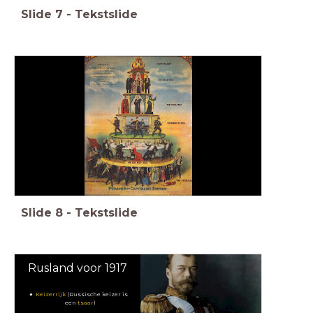
Slide
7
-
Tekstslide
Slide
8
-
Tekstslide
Rusland voor 1917
Keizerrijk
(Russische keizer is
een
tsaar
)