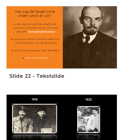
Hoe zag de Sovjet-Unie
onder Lenin er uit?
Eén partij heeft de macht: de
Communistische Partij. Dit heet
ook wel:
eenpartijdictatuur
Geheime politie (NKVD) rekent af
met ‘vijanden’ van de Revolutie
Alle productie gaat naar de staat
Geen privé-bezit
Slide
22
-
Tekstslide