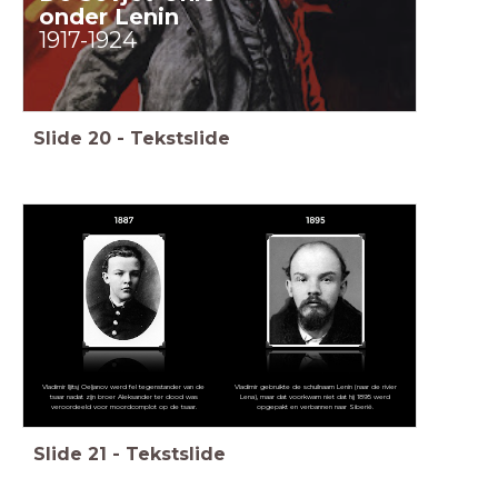
onder Lenin
1917-1924
Slide
20
-
Tekstslide
Vladimir Iljitsj Oeljanov werd fel tegenstander van de
Vladimir gebruikte de schuilnaam Lenin (naar de rivier
tsaar nadat zijn broer Aleksander ter dood was
Lena), maar dat voorkwam niet dat hij 1895 werd
veroordeeld voor moordcomplot op de tsaar.
opgepakt en verbannen naar Siberië.
Slide
21
-
Tekstslide