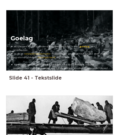
Goelag
Miljoenen 'tegenstanders' kwamen terecht in een
goelag
, een
strafkamp.
In deze '
opvoedingskampen
' moesten de gevangenen, onder zeer zware
omstandigheden,
dwangarbeid
verrichten.
Sommige van deze kampen hadden niet eens hekken, omdat
ontsnappen zinloos was: de kou en de wolven zouden je uiteindelijk wel
doden
Slide
41
-
Tekstslide