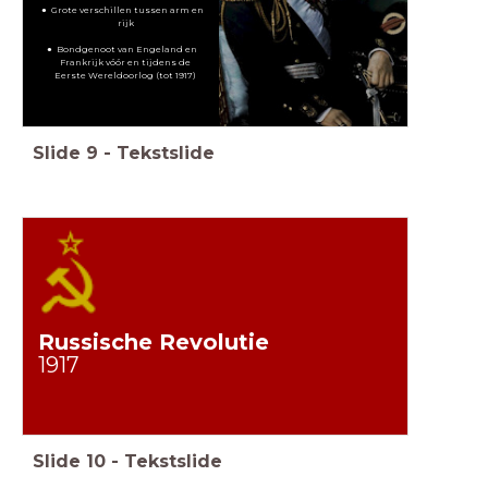
Grote verschillen tussen arm en
rijk
Bondgenoot van Engeland en
Frankrijk vóór en tijdens de
Eerste Wereldoorlog (tot 1917)
Slide
9
-
Tekstslide
Russische Revolutie
1917
Slide
10
-
Tekstslide