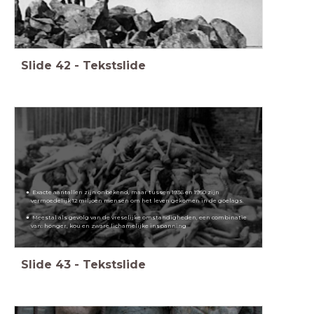
Slide
42
-
Tekstslide
Exacte aantallen zijn onbekend, maar tussen 1936 en 1950 zijn
vermoedelijk 12 miljoen mensen om het leven gekomen in de goelags.
Meestal als gevolg van de vreselijke omstandigheden, een combinatie
van: honger, kou en zware lichamelijke inspanning
Slide
43
-
Tekstslide