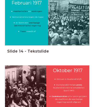
Februari 1917
Voedselrellen
en
stakingen
Demonstraties tegen de tsaar
Er komt een
voorlopige
(democratische) regering
Tsaar
treedt af
Slide
14
-
Tekstslide
Oktober 1917
Onrust in Rusland blijft
Duitsland(!) helpt
Lenin
,
Rusland binnen te smokkelen
(april 1917)
Communisten
o.l.v. Lenin grijpen
de macht
en de voorlopige
regering wordt afgezet