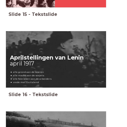
Slide
15
-
Tekstslide
Aprilstellingen van Lenin
april 1917
alle grond aan de boeren
alle macht aan de sovjets
alle fabrieken aan de arbeiders
vrede met Duitsland
Slide
16
-
Tekstslide