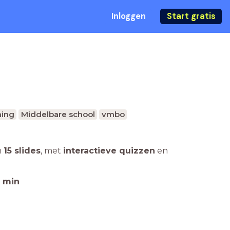
Inloggen
Start gratis
ing
Middelbare school
vmbo
n
15 slides
,
met
interactieve quizzen
en
min