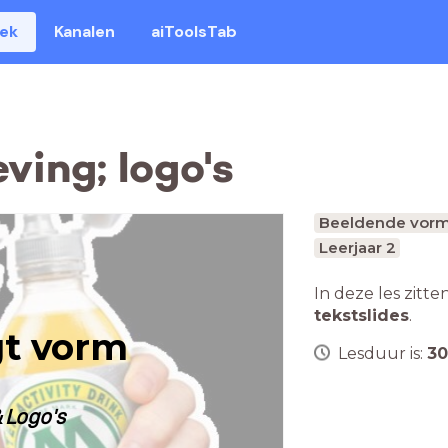
eek
Kanalen
aiToolsTab
ving; logo's
Beeldende vorm
Leerjaar 2
In deze les zitte
tekstslides
.
gt vorm
Lesduur is:
30
 Logo's