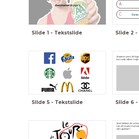
A
Beeldmerken & Logo's
C
Disney
Slide
1
-
Tekstslide
Slide
2
-
Waarom past dit logo 
het merk 'Albert Heijn
Slide
5
-
Tekstslide
Slide
6
-
Wat hebben de ontw
van dit (oude) Formule
slim gedaan?