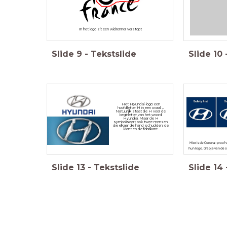
In het logo zit een wielrenner verstopt
Slide
9
-
Tekstslide
Slide
10
Het Hyundai-logo: een
hoofdletter H in een ovaal. ...
Natuurlijk staat de H voor de
beginletter van het woord
Hyundai. Maar de H
symboliseert ook twee mensen
die elkaar de hand schudden: de
klant en de fabrikant.
Hier is de Corona-proof 
hun logo. Grapje van de 
Slide
13
-
Tekstslide
Slide
14