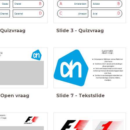
B
A
B
Cacao
Chanel
Amsterdam
Adobe
D
C
D
 Channel
Caramel
Amazon
Ariel
Quizvraag
Slide
3
-
Quizvraag
Supermarkt
bij
Albert Heijn
'?
Ontworpen in 1966 door James Pilditch en
John Harris
De letters A & H zijn als een krakeling in
elkaar gevlogten
Het is een huisje omdat ze zich vooral
richten op mensen die boodschappen doen
voor thuis.
De kleur is een belangrijk onderdeel van
hun huisstijl (logo, reclame, folders,
mandjes).
Open vraag
Slide
7
-
Tekstslide
erpers
 1 logo