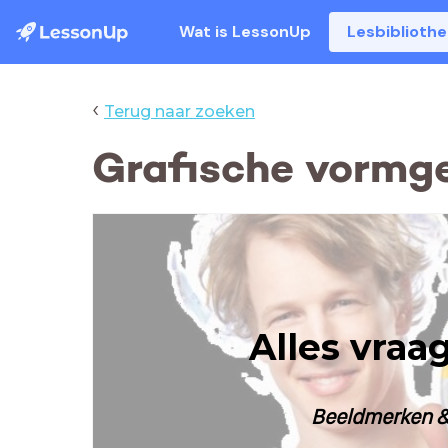
Wat is LessonUp
Lesbiblioth
‹
Terug naar zoeken
Grafische vormge
Alles vraa
Beeldmerken &