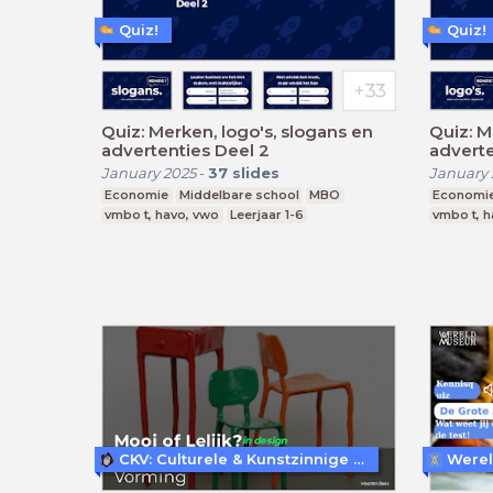
Quiz!
Quiz!
Quiz: Merken, logo's, slogans en
Quiz: M
advertenties Deel 2
adverte
January 2025
-
37
slides
January 
Economie
Middelbare school
MBO
Economi
vmbo t, havo, vwo
Leerjaar 1-6
vmbo t, h
CKV: Culturele & Kunstzinnige Vorming
Were