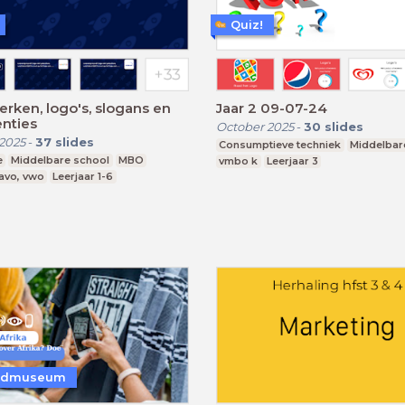
Quiz!
erken, logo's, slogans en
Jaar 2 09-07-24
nties
October 2025
-
30
slides
2025
-
37
slides
Consumptieve techniek
Middelbar
e
Middelbare school
MBO
vmbo k
Leerjaar 3
avo, vwo
Leerjaar 1-6
ldmuseum