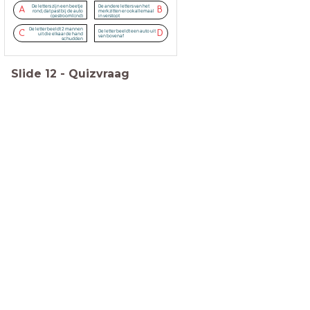
De letters zijn een beetje
De andere letters van het
A
B
rond, dat past bij de auto
merk zitten er ook allemaal
(gestroomlijnd)
in verstopt
De letter beeldt 2 mannen
De letter beeldt een auto uit
C
D
uit die elkaar de hand
van bovenaf
schudden
Slide
12
-
Quizvraag