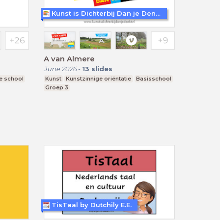
Kunst is Dichterbij Dan je Denkt (KIDD)
A van Almere
June 2026
-
13
slides
e school
Kunst
Kunstzinnige oriëntatie
Basisschool
Groep 3
TisTaal by Dutchily E.E.