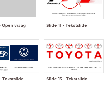
De letter F en het getal 1 zijn zo gemaakt dat ze precies in elkaar passen.
De strepen ernaast beelden snelheid uit.
-
Open vraag
Slide
11
-
Tekstslide
variant van
Volkswagen doet ook mee
Toyota heeft trouwens wèl alle letters van hun merknaam in het logo
verwerkt
ontwerpers!
-
Tekstslide
Slide
15
-
Tekstslide