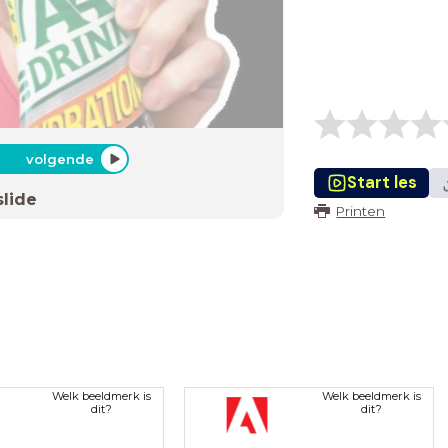
volgende
Start les
slide
Printen
Welk beeldmerk is
Welk beeldmerk is
dit?
dit?