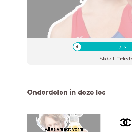
1
/
15
Slide
1
:
Tekst
Onderdelen in deze les
Alles vraagt vorm