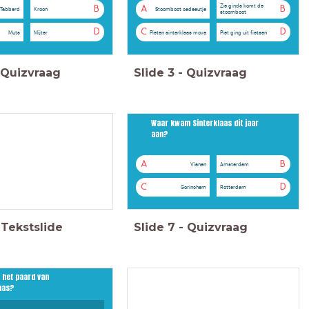
Zie ginds komt de
B
A
B
Tabberd
Kroon
Stoomboot cadeautje
stoomboot
D
C
D
Muts
Mijter
Pieten sinterklaas move
Piet ging uit fietsen
Quizvraag
Slide
3
-
Quizvraag
Waar kwam Sinterklaas dit jaar
Het antwoord
aan?
101
A
B
Vianen
Amsterdam
C
D
Gorinchem
Rotterdam
Tekstslide
Slide
7
-
Quizvraag
 het paard van
Het antwoord
aas?
Ozosnel