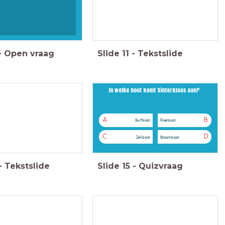
-
Open vraag
Slide
11
-
Tekstslide
In welke boot komt Sinterklaas aan?
Het antwoord
Grote boek
A
B
Surfboot
Roeiboot
C
D
Zeilboot
Stoomboot
-
Tekstslide
Slide
15
-
Quizvraag
Het antwoord
Hoor wie klopt daar kinderen