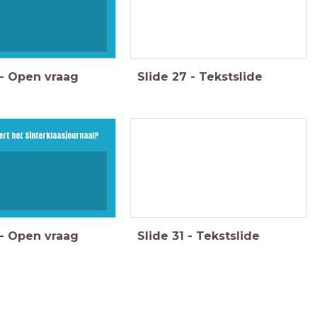
-
Open vraag
Slide
27
-
Tekstslide
Het antwoord
rt het Sinterklaasjournaal?
Dieuwertje blok
-
Open vraag
Slide
31
-
Tekstslide