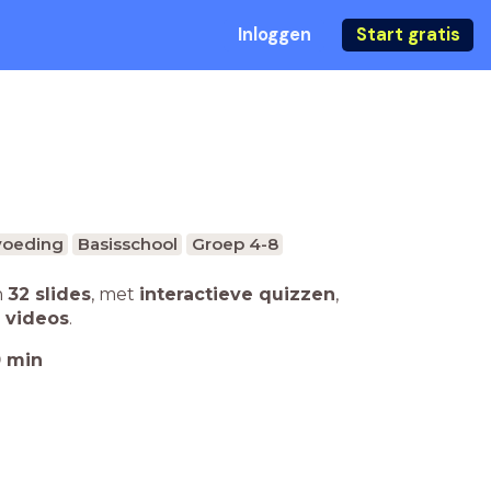
Inloggen
Start gratis
voeding
Basisschool
Groep 4-8
n
32 slides
,
met
interactieve quizzen
,
 videos
.
0
min