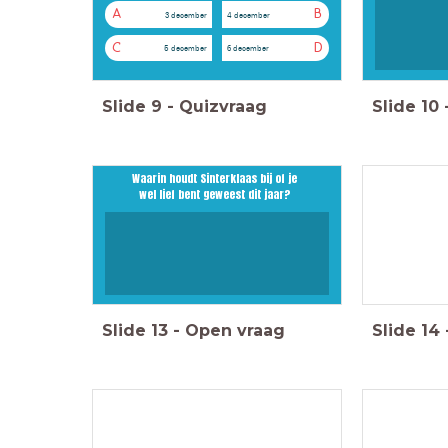
A
B
3 december
4 december
C
D
5 december
6 december
Slide
9
-
Quizvraag
Slide
10
Waarin houdt Sinterklaas bij of je
wel lief bent geweest dit jaar?
Slide
13
-
Open vraag
Slide
14
Het antwoord
Even zwaar