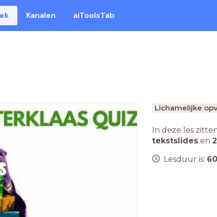
eek
Kanalen
aiToolsTab
Lichamelijke op
In deze les zitte
tekstslides
en
2
Lesduur is:
6
s quiz