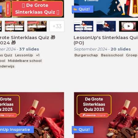
Quiz!
LessonUp's Sinterklaas Qu
itie 2024 🎁
(PO)
er 2024
-
37
slides
September 2024
-
20
slides
as Quiz
LessonUp
+1
Burgerschap
Basisschool
Groep
ool
Middelbare school
nderwijs
nUp Inspiratie
Quiz!