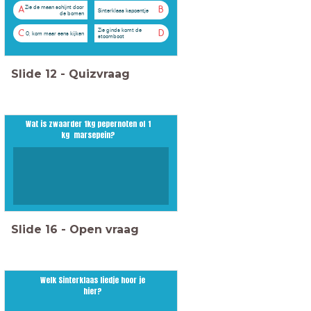
Zie de maan schijnt door
A
B
Sinterklaas kapoentje
de bomen
Zie ginds komt de
C
D
O, kom maar eens kijken
stoomboot
Slide
12
-
Quizvraag
Wat is zwaarder 1kg pepernoten of 1
kg marsepein?
Slide
16
-
Open vraag
Welk Sinterklaas liedje hoor je
hier?