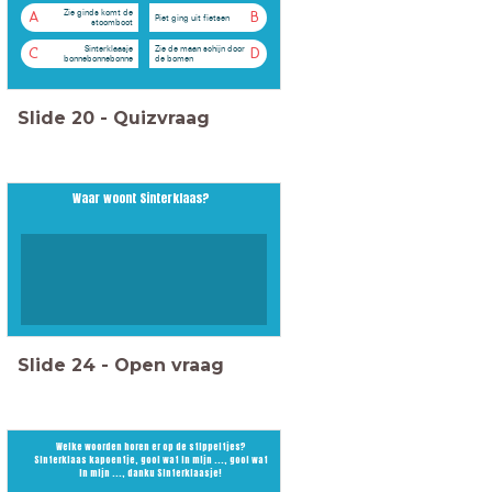
Zie ginds komt de
A
B
Piet ging uit fietsen
stoomboot
Sinterklaasje
Zie de maan schijn door
C
D
bonnebonnebonne
de bomen
Slide
20
-
Quizvraag
Waar woont Sinterklaas?
Slide
24
-
Open vraag
Welke woorden horen er op de stippeltjes?
Sinterklaas kapoentje, gooi wat in mijn ..., gooi wat
in mijn ..., danku Sinterklaasje!