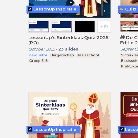
LessonUp Inspiratie
Quiz!
LessonUp's Sinterklaas Quiz 2025
🎁 De Grote Sinterklaas Quiz 🎁
(PO)
Ed
October 2025
-
23
slides
Septemb
newEditor
Burgerschap
Basisschool
Sinterkla
Groep 3-8
Basissch
Praktijko
LessonUp Inspiratie
Lesso