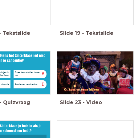
-
Tekstslide
Slide
19
-
Tekstslide
lgens het Sinterklaaslied niet
in je schoentje?
chtjes in
Twee kaatsballen in een
B
het haar
net
D
n chocola
Een letter van banket
-
Quizvraag
Slide
23
-
Video
Het antwoord
interklaas je huis in als je
n schoorsteen hebt?
Hij komt binnen via zijn speciale ring