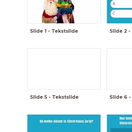
A
C
Slide
1
-
Tekstslide
Slide
2
-
Raad het aantal
pepernoten
Slide
5
-
Tekstslide
Slide
6
-
Hoe heet
Op welke datum is Sinterklaas jarig?
Sinterkl