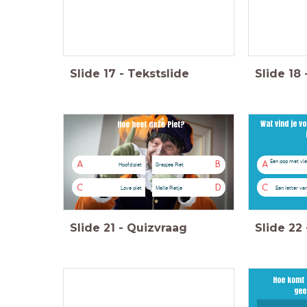
Slide
17
-
Tekstslide
Slide
18
Wat vind je vo
Hoe heet deze Piet?
Een pop met vle
A
B
A
Hoofdpiet
Grapjes Piet
C
D
C
Love piet
Malle Pietje
Een letter va
Slide
21
-
Quizvraag
Slide
22
Het antwoord
Hoe komt S
gee
Pieten huis in Spanje