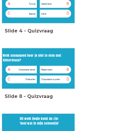
A
B
Turkije
Nederland
C
D
Spanje
Italie
Slide
4
-
Quizvraag
Welk snoepgoed hoor je niet te eten met
Sinterklaas?
A
B
Chocolade letter
Pepernoten
C
D
Oliebollen
Chocolade munten
Slide
8
-
Quizvraag
Uit welk liedje komt de zin:
'Gooi wat in mijn schoentje'