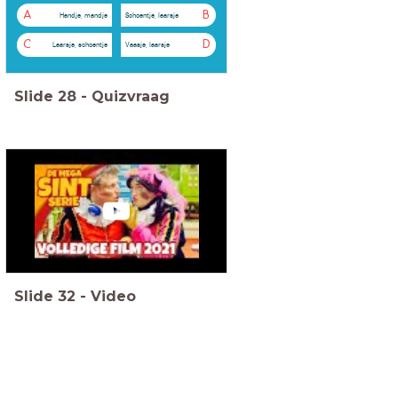
A
B
Handje, mandje
Schoentje, laarsje
C
D
Laarsje, schoentje
Vaasje, laarsje
Slide
28
-
Quizvraag
Slide
32
-
Video