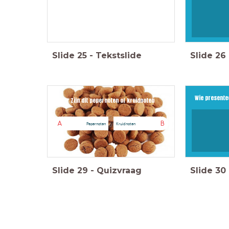
Slide
25
-
Tekstslide
Slide
26
Wie presentee
Zijn dit pepernoten of kruidnoten
A
B
Pepernoten
Kruidnoten
Slide
29
-
Quizvraag
Slide
30