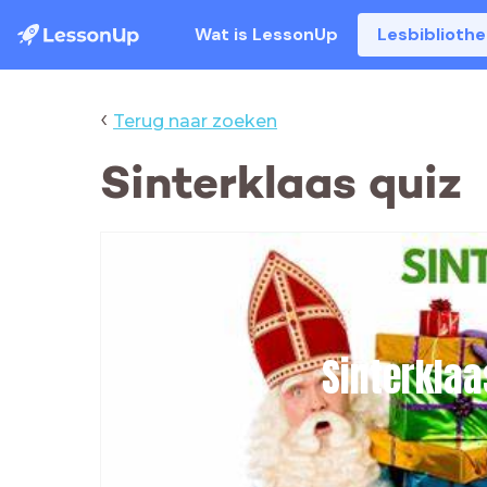
Wat is LessonUp
Lesbiblioth
‹
Terug naar zoeken
Sinterklaas quiz
Sinterklaa