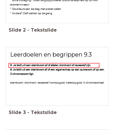
* Extra uitdaging? Joost de guppykweker (bouwt erfelijkheid op tot vwo
examenniveau)
* Doubleurs aan de slag met poster cellen
* Anders? Zelf werken op de gang
Slide
2
-
Tekstslide
Leerdoelen en begrippen 9.3
8. Je leidt uit een stamboom af of allelen dominant of recessief zijn.
9. Je leidt uit een stamboom af of een eigenschap op een autosoom of op een
X-chromosoom ligt.
stamboom, dominant, recessief, homozygoot, heterozygoot, X-chromosomaal
Slide
3
-
Tekstslide