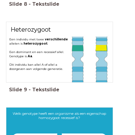
Slide
8
-
Tekstslide
Heterozygoot
Een individu met twee
verschillende
a
llelen is
heterozygoot
.
Een dominant en een recessief allel.
Genotype is
Aa
.
Dit individu kan allel A of allel a
doorgeven aan volgende generatie.
Slide
9
-
Tekstslide
Welk genotype heeft een organisme als een eigenschap
homozygoot recessief is?