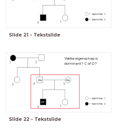
Slide
21
-
Tekstslide
Welke eigenschap is
dominant? C of D?
Aa
Aa
aa
Slide
22
-
Tekstslide