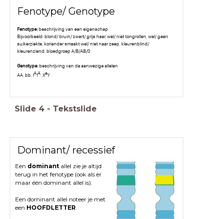
Fenotype/ Genotype
Fenotype:
beschrijving van een eigenschap
Bijvoorbeeld: blond/ bruin/ zwart/ grijs haar, wel/ niet tongrollen, wel/ geen
suikerziekte, koriander smaakt wel/ niet naar zeep, kleurenblind/
kleurenziend, bloedgroep A/B/AB/0
Genotype:
beschrijving van de aanwezige allelen
A
A
a
AA, bb, I
I
, X
Y
Slide
4
-
Tekstslide
Dominant/ recessief
Een
dominant
allel zie je altijd
terug in het fenotype (ook als er
maar één dominant allel is).
Een dominant allel noteer je met
een
HOOFDLETTER
.