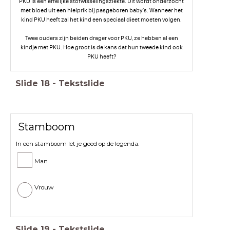
PKU is een erfelijke stofwisselingsziekte. Dit wordt onderzocht
met bloed uit een hielprik bij pasgeboren baby's. Wanneer het
kind PKU heeft zal het kind een speciaal dieet moeten volgen.
Twee ouders zijn beiden drager voor PKU, ze hebben al een
kindje met PKU. Hoe groot is de kans dat hun tweede kind ook
PKU heeft?
Slide
18
-
Tekstslide
Stamboom
In een stamboom let je goed op de legenda.
Man
Vrouw
Slide
19
-
Tekstslide