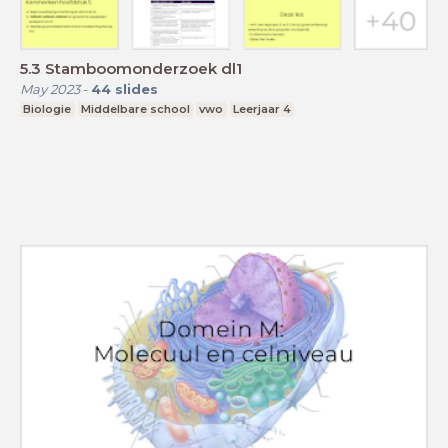
5.3 Stamboomonderzoek dl1
May 2023
-
44
slides
Biologie
Middelbare school
vwo
Leerjaar 4