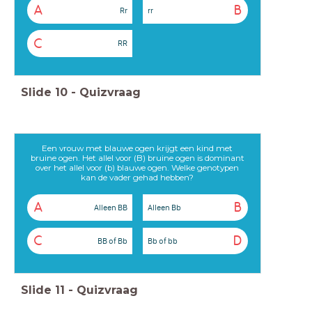
A
B
Rr
rr
C
RR
Slide
10
-
Quizvraag
Een vrouw met blauwe ogen krijgt een kind met
bruine ogen. Het allel voor (B) bruine ogen is dominant
over het allel voor (b) blauwe ogen. Welke genotypen
kan de vader gehad hebben?
A
B
Alleen BB
Alleen Bb
C
D
BB of Bb
Bb of bb
Slide
11
-
Quizvraag