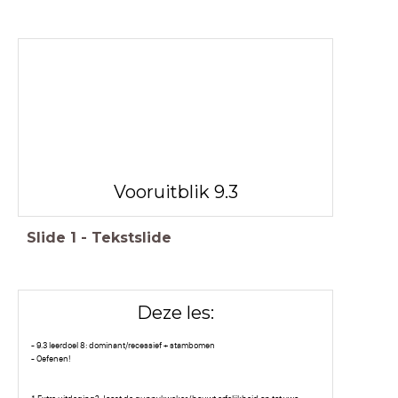
Vooruitblik 9.3
Slide
1
-
Tekstslide
Deze les:
- 9.3 leerdoel 8: dominant/recessief + stambomen
- Oefenen!