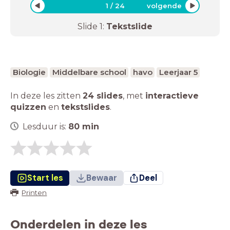
1
/
24
volgende
Slide
1
:
Tekstslide
Biologie
Middelbare school
havo
Leerjaar 5
In deze les zitten
24 slides
,
met
interactieve
quizzen
en
tekstslides
.
Lesduur is:
80
min
Start les
Bewaar
Deel
Printen
Onderdelen in deze les