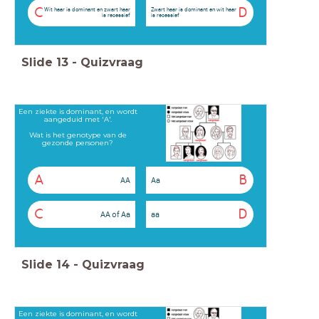
C
D
Wit haar is dominant en zwart haar
Zwart haar is dominant en wit haar
is recessief
is recessief
Slide
13
-
Quizvraag
Een ziekte is dominant, en wordt
aangeduid met 'A'.
Wat is het genotype van de
gezonde personen?
A
B
AA
Aa
C
D
AA of Aa
aa
Slide
14
-
Quizvraag
Een ziekte is dominant, en wordt