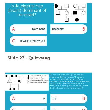
Is de eigenschap
(zwart) dominant of
recessief?
A
B
Dominant
Recessief
C
Te weinig informatie
Slide
23
-
Quizvraag
Mensen die de erfelijk bepaalde
afwijking 'korte vingers' hebben,
missen een kootje in één of meer
vingers. De eigenschap is autosomaal.
Margriet en Kees verwachten hun
derde kind. Hoe groot is de kans dat
dit kind normale vingers heeft?
A
B
0
1/4