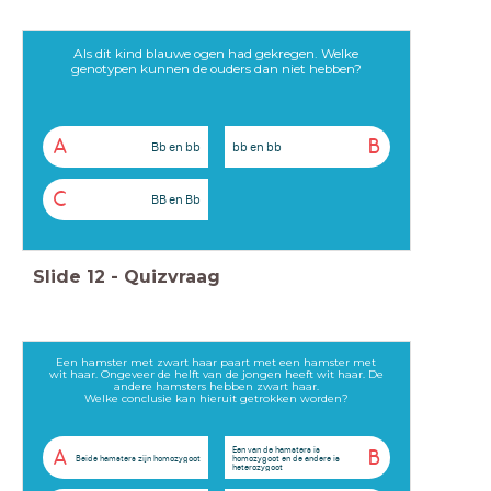
Als dit kind blauwe ogen had gekregen. Welke
genotypen kunnen de ouders dan niet hebben?
A
B
Bb en bb
bb en bb
C
BB en Bb
Slide
12
-
Quizvraag
Een hamster met zwart haar paart met een hamster met
wit haar. Ongeveer de helft van de jongen heeft wit haar. De
andere hamsters hebben zwart haar.
Welke conclusie kan hieruit getrokken worden?
Een van de hamsters is
A
B
Beide hamsters zijn homozygoot
homozygoot en de andere is
heterozygoot