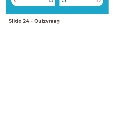
C
D
1/2
2/3
Slide
24
-
Quizvraag