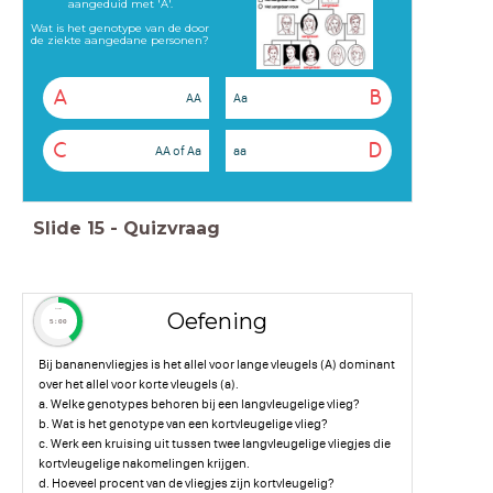
aangeduid met 'A'.
Wat is het genotype van de door
de ziekte aangedane personen?
A
B
AA
Aa
C
D
AA of Aa
aa
Slide
15
-
Quizvraag
timer
Oefening
5:00
Bij bananenvliegjes is het allel voor lange vleugels (A) dominant
over het allel voor korte vleugels (a).
a. Welke genotypes behoren bij een langvleugelige vlieg?
b. Wat is het genotype van een kortvleugelige vlieg?
c. Werk een kruising uit tussen twee langvleugelige vliegjes die
kortvleugelige nakomelingen krijgen.
d. Hoeveel procent van de vliegjes zijn kortvleugelig?