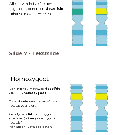
Allelen van hetzelfde gen
(eigenschap) hebben
dezelfde
letter
(HOOFD of klein)
Slide
7
-
Tekstslide
Homozygoot
Een individu met twee
dezelfde
allelen is
homozygoot
.
Twee dominante allelen of twee
recessieve allelen.
Genotype is
AA
(homozygoot
dominant) of
aa
(homozygoot
recessief).
Kan alleen A of a doorgeven.