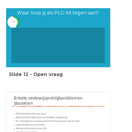
Waar loop jij als PLG-lid tegen aan?
timer
1:30
Slide
12
-
Open vraag