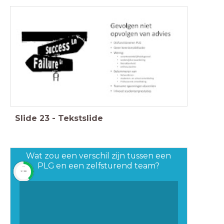
Slide
23
-
Tekstslide
Wat zou een verschil zijn tussen een
PLG en een zelfsturend team?
timer
1:30