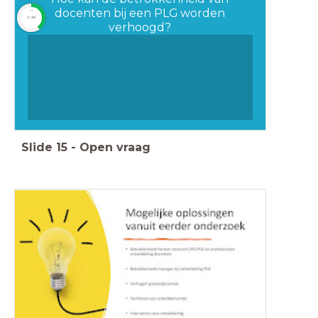
docenten bij een PLG worden
timer
1:30
verhoogd?
Slide
15
-
Open vraag