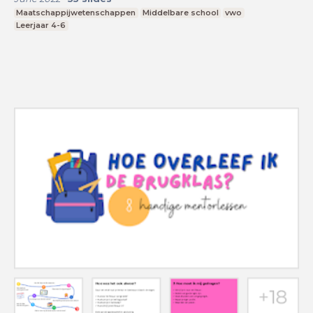
Maatschappijwetenschappen
Middelbare school
vwo
Leerjaar 4-6