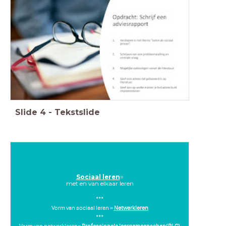
Slide
4
-
Tekstslide
Sociaal leren
=
met en van elkaar leren
***
Vorm van sociaal leren =
Netwerkleren
***
Vorm van netwerkleren=
Professionele leergemeenschap(PLG)