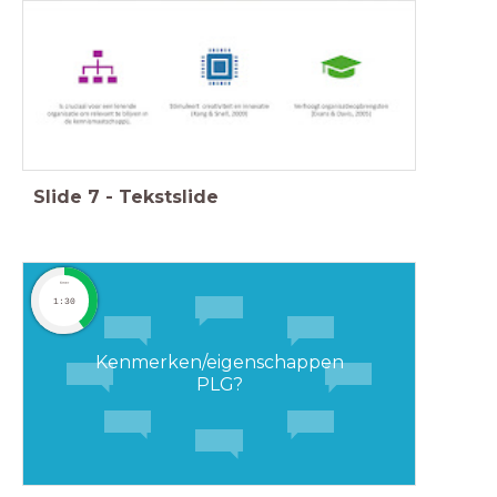
Slide
7
-
Tekstslide
timer
1:30
Kenmerken/eigenschappen
PLG?