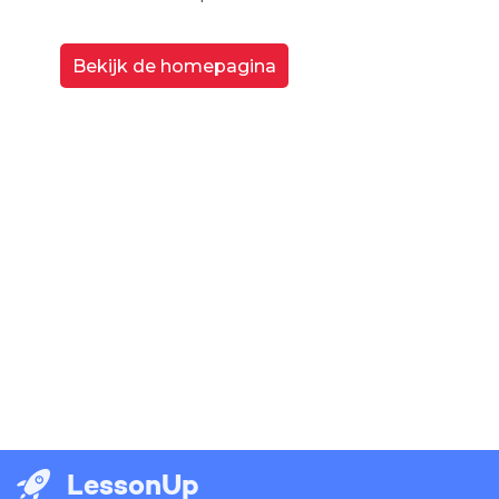
Bekijk de homepagina
LessonUp