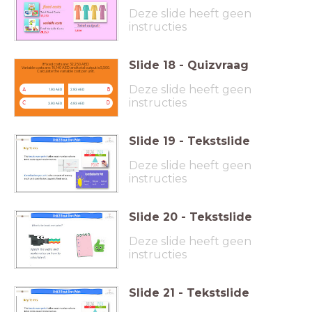
Deze slide heeft geen
instructies
Slide
18
-
Quizvraag
If fixed costs are: 32,250 AED
Variable costs are: 16,140 AED and total output is 5,500.
Calculate the variable cost per unit.
Deze slide heeft geen
A
B
1.93 AED
2.93 AED
instructies
C
D
3.93 AED
4.93 AED
Slide
19
-
Tekstslide
Deze slide heeft geen
instructies
Slide
20
-
Tekstslide
Deze slide heeft geen
instructies
Slide
21
-
Tekstslide