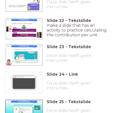
Deze slide heeft geen
instructies
Slide
22
-
Tekstslide
make a slide that has an
activity to practice calculating
the contribution per unit
Slide
23
-
Tekstslide
Deze slide heeft geen
instructies
Slide
24
-
Link
forms.office.com
Deze slide heeft geen
instructies
Slide
25
-
Tekstslide
Deze slide heeft geen