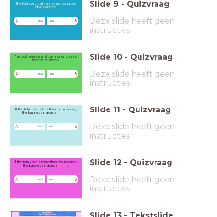
Slide
9
-
Quizvraag
The total cost is all the money going out
of a business.
Deze slide heeft geen
A
B
true
false
instructies
Slide
10
-
Quizvraag
The total revenue is all the money coming
into the business.
Deze slide heeft geen
A
B
true
false
instructies
Slide
11
-
Quizvraag
If the total cost is less than total revenue,
the business makes a ________.
Deze slide heeft geen
A
B
profit
loss
instructies
Slide
12
-
Quizvraag
If the total cost is more than total revenue,
the business makes a _______.
Deze slide heeft geen
A
B
profit
loss
instructies
Slide
13
-
Tekstslide