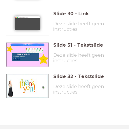
Slide
30
-
Link
play.blooket.com
Deze slide heeft geen
instructies
Slide
31
-
Tekstslide
Deze slide heeft geen
instructies
Slide
32
-
Tekstslide
Deze slide heeft geen
instructies