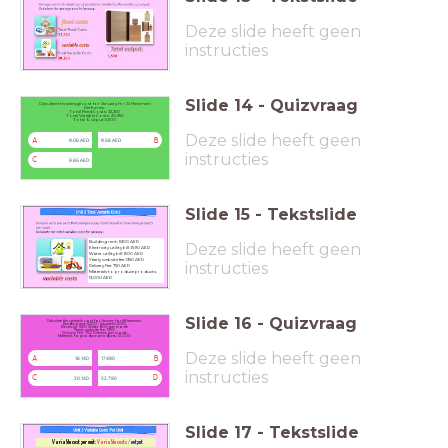
Deze slide heeft geen
instructies
Slide
14
-
Quizvraag
Calculate the average cost for January for Al Haramain
Perfumes.
Total Fixed Costs: 32,250
Total Variable Costs: 20,350
Total Output:5,500
Deze slide heeft geen
A
B
9.06 AED
9.56 AED
instructies
C
9.65 AED
Slide
15
-
Tekstslide
Building rent: 5300 AED
Deze slide heeft geen
Electricity utility bill: 1590 AED
Water utility bill: 800 AED
Yearly website fee: 1350 AED
instructies
Delivery Fee: 750 AED
Materials to produce products:
13,000 AED
Slide
16
-
Quizvraag
Calculate the variable cost for January for AlHaramain.
Building rent: 5300 - Insurance:1200
Electricity: 1590 Water: 800 per month
Yearly website fee: 1350
Delivery Fee: 750 Dirhams per month
Materials to produce products: 13,000
Deze slide heeft geen
A
B
16,140
17490
instructies
C
D
20,140
22,790
Slide
17
-
Tekstslide
Variable cost per unit:
Variable costs /
output