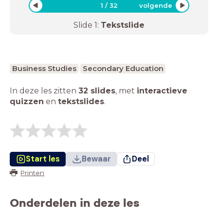
1
/
32
volgende
Slide
1
:
Tekstslide
Business Studies
Secondary Education
In deze les zitten
32 slides
,
met
interactieve
quizzen
en
tekstslides
.
Start les
Bewaar
Deel
Printen
Onderdelen in deze les