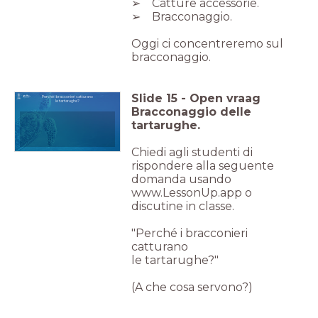
➢ Catture accessorie.
➢ Bracconaggio.
Oggi ci concentreremo sul
bracconaggio.
Slide
15
-
Open vraag
Perché i bracconieri catturano
le tartarughe?
Bracconaggio delle
tartarughe.
Chiedi agli studenti di
rispondere alla seguente
domanda usando
www.LessonUp.app o
discutine in classe.
"Perché i bracconieri
catturano
le tartarughe?"
(A che cosa servono?)