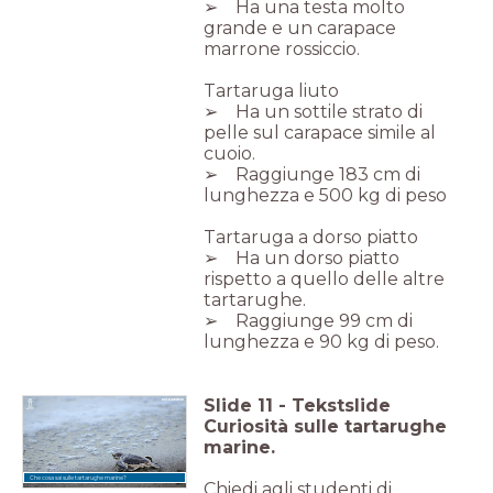
➢ Ha una testa molto
grande e un carapace
marrone rossiccio.
Tartaruga liuto
➢ Ha un sottile strato di
pelle sul carapace simile al
cuoio.
➢ Raggiunge 183 cm di
lunghezza e 500 kg di peso
Tartaruga a dorso piatto
➢ Ha un dorso piatto
rispetto a quello delle altre
tartarughe.
➢ Raggiunge 99 cm di
lunghezza e 90 kg di peso.
Slide
11
-
Tekstslide
Curiosità sulle tartarughe
marine.
Che cosa sai sulle tartarughe marine?
Chiedi agli studenti di