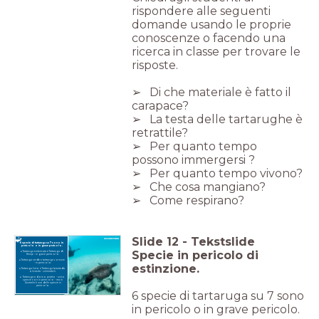
rispondere alle seguenti
domande usando le proprie
conoscenze o facendo una
ricerca in classe per trovare le
risposte.
➢ Di che materiale è fatto il
carapace?
➢ La testa delle tartarughe è
retrattile?
➢ Per quanto tempo
possono immergersi ?
➢ Per quanto tempo vivono?
➢ Che cosa mangiano?
➢ Come respirano?
Slide
12
-
Tekstslide
6 specie di tartaruga su 7 sono in
pericolo o in grave pericolo.
Specie in pericolo di
Tartaruga embricata e Tartaruga di
Kemp - in grave pericolo.
Tartaruga verde e tartaruga comune
- in pericolo.
estinzione.
Tartaruga liuto e Tartaruga bastarda
olivastra - vulnerabili.
Tartaruga a dorso piatto - unica
specie non in pericolo - ma in
Australia è una delle specie in
pericolo.
6 specie di tartaruga su 7 sono
in pericolo o in grave pericolo.