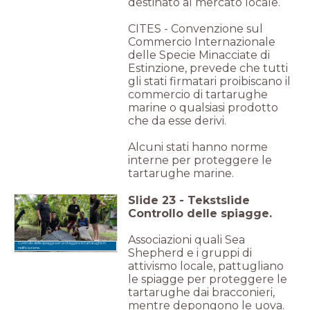
destinato al mercato locale.
CITES - Convenzione sul
Commercio Internazionale
delle Specie Minacciate di
Estinzione, prevede che tutti
gli stati firmatari proibiscano il
commercio di tartarughe
marine o qualsiasi prodotto
che da esse derivi.
Alcuni stati hanno norme
interne per proteggere le
tartarughe marine.
Slide
23
-
Tekstslide
Controllo delle spiagge.
Associazioni quali Sea
Controllo delle spiagge per proteggere le tartarughe in
nidificazione.
Shepherd e i gruppi di
attivismo locale, pattugliano
le spiagge per proteggere le
tartarughe dai bracconieri,
mentre depongono le uova.