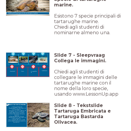
marine.
Sette principali specie di tartarughe marine.
Esistono 7 specie principali di
tartarughe marine.
Chiedi agli studenti di
nominarne almeno una.
Slide
7
-
Sleepvraag
Collega le immagini.
Chiedi agli studenti di
Leatherack
Green
Loggerhea
Hawksbill
d
collegare le immagini delle
tartarughe marine con il
nome della loro specie,
usando www.LessonUp.app
Slide
8
-
Tekstslide
SPECIE DI TARTARUGA MARINA
Tartaruga Embricata
Raggiunge 90 cm di lunghezza
Tartaruga Embricata e
e 70 kg di peso.
Ha un becco simile a quello di
un rapace, che le consente di
nutrirsi dalle barriere coralline.
Inoltre ha due artigli sulle pinne
Tartaruga Bastarda
anteriori
Tartaruga Bastarda Olivacea
Raggiunge 70 cm di lunghezza
e 45 kg di peso.
Olivacea.
Ha un carapace di color verde
oliva e artigli sulle pinne anteriori e
posteriori.