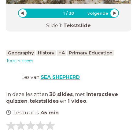
1
/
30
volgende
Slide
1
:
Tekstslide
Geography
History
+4
Primary Education
Toon 4 meer
Les van
SEA SHEPHERD
In deze les zitten
30 slides
,
met
interactieve
quizzen
,
tekstslides
en
1 video
.
Lesduur is:
45
min