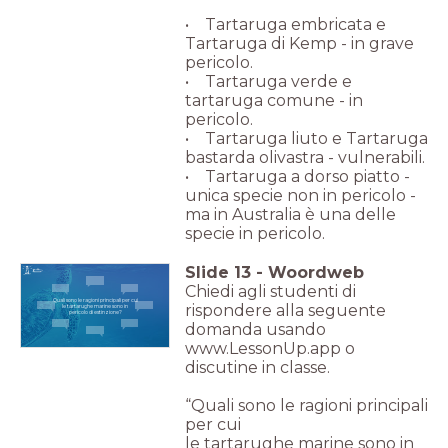
• Tartaruga embricata e
Tartaruga di Kemp - in grave
pericolo.
• Tartaruga verde e
tartaruga comune - in
pericolo.
• Tartaruga liuto e Tartaruga
bastarda olivastra - vulnerabili.
• Tartaruga a dorso piatto -
unica specie non in pericolo -
ma in Australia è una delle
specie in pericolo.
Slide
13
-
Woordweb
Chiedi agli studenti di
Quali sono le ragioni principali per cui
rispondere alla seguente
le tartarughe marine sono in
pericolo di estinzione?
domanda usando
www.LessonUp.app o
discutine in classe.
“Quali sono le ragioni principali
per cui
le tartarughe marine sono in