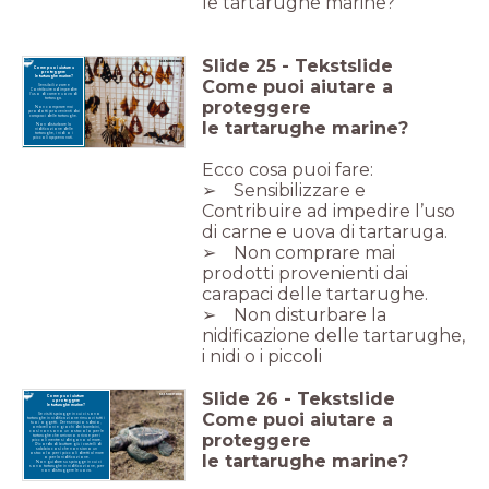
le tartarughe marine? ”
Slide
25
-
Tekstslide
Come puoi aiutare a
proteggere
le tartarughe marine?
Come puoi aiutare a
Sensibilizzare e
Contribuire ad impedire
l’uso di carne e uova di
tartaruga.
proteggere
Non comprare mai
prodotti provenienti dai
carapaci delle tartarughe.
le tartarughe marine?
Non disturbare la
nidificazione delle
tartarughe, i nidi o i
piccoli appena nati.
Ecco cosa puoi fare:
➢ Sensibilizzare e
Contribuire ad impedire l’uso
di carne e uova di tartaruga.
➢ Non comprare mai
prodotti provenienti dai
carapaci delle tartarughe.
➢ Non disturbare la
nidificazione delle tartarughe,
i nidi o i piccoli
Slide
26
-
Tekstslide
Come puoi aiutare
a proteggere
le tartarughe marine?
Come puoi aiutare
a
Se visiti spiagge in cui ci sono
tartarughe in nidificazione rimuovi tutti i
tuoi oggetti. Per esempio sdraio,
ombrelloni e giochi dei bambini,
così non sono un ostacolo per le
proteggere
tartarughe che arrivano a riva e per i
piccoli mentre si dirigono al mare.
Ricorda di buttare giù i castelli di
sabbia così che non siano un
le tartarughe marine?
ostacolo per i piccoli diretti al mare
o per la nidificazione.
Non guidare su spiagge in cui ci
sono tartarughe in nidificazione, per
non distruggere le uova.