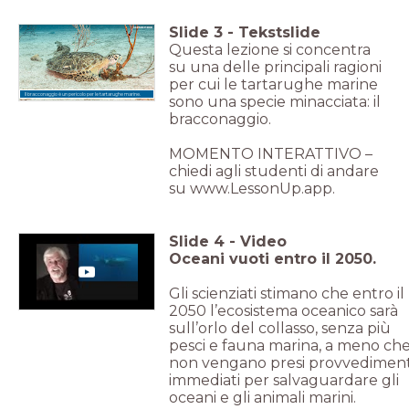
Slide
3
-
Tekstslide
Questa lezione si concentra
su una delle principali ragioni
per cui le tartarughe marine
Il bracconaggio è un pericolo per le tartarughe marine.
sono una specie minacciata: il
bracconaggio.
MOMENTO INTERATTIVO –
chiedi agli studenti di andare
su www.LessonUp.app.
Slide
4
-
Video
Oceani vuoti entro il 2050.
Gli scienziati stimano che entro il
2050 l’ecosistema oceanico sarà
sull’orlo del collasso, senza più
pesci e fauna marina, a meno ch
non vengano presi provvediment
immediati per salvaguardare gli
oceani e gli animali marini.