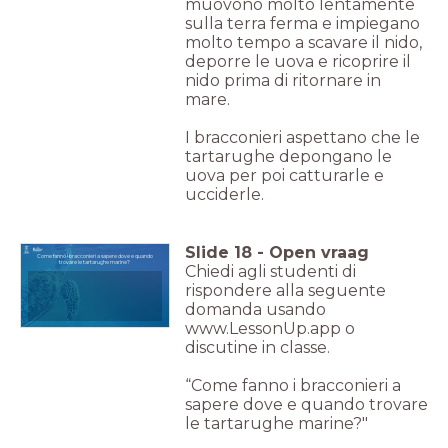
muovono molto lentamente
sulla terra ferma e impiegano
molto tempo a scavare il nido,
deporre le uova e ricoprire il
nido prima di ritornare in
mare.
I bracconieri aspettano che le
tartarughe depongano le
uova per poi catturarle e
ucciderle.
Slide
18
-
Open vraag
Come fanno i bracconieri a sapere dove e quando
trovare le tartarughe marine?
Chiedi agli studenti di
rispondere alla seguente
domanda usando
www.LessonUp.app o
discutine in classe.
“Come fanno i bracconieri a
sapere dove e quando trovare
le tartarughe marine?"