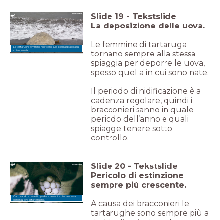
Slide
19
-
Tekstslide
La deposizione delle uova.
Le femmine di tartaruga
Le tartarughe femmine nidificano sulla stesssa spiaggia su
cui sono nate.
tornano sempre alla stessa
spiaggia per deporre le uova,
spesso quella in cui sono nate.
Il periodo di nidificazione è a
cadenza regolare, quindi i
bracconieri sanno in quale
periodo dell’anno e quali
spiagge tenere sotto
controllo.
Slide
20
-
Tekstslide
Pericolo di estinzione
sempre più crescente.
Catturando le ossa si impedisce la nascita di una nuova
generazione di tartarughe.
A causa dei bracconieri le
tartarughe sono sempre più a