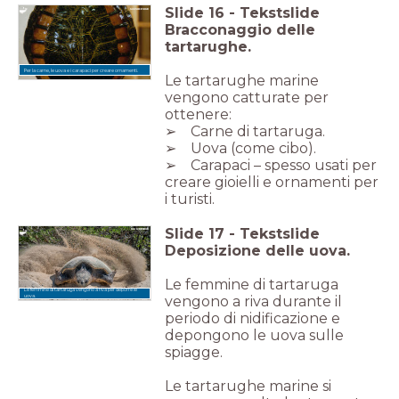
Slide
16
-
Tekstslide
Bracconaggio delle
tartarughe.
Per la carne, le uova e i carapaci per creare ornamenti.
Le tartarughe marine
vengono catturate per
ottenere:
➢ Carne di tartaruga.
➢ Uova (come cibo).
➢ Carapaci – spesso usati per
creare gioielli e ornamenti per
i turisti.
Slide
17
-
Tekstslide
Deposizione delle uova.
Le femmine di tartaruga
Le femmine di tartaruga vengono a riva per deporre le
vengono a riva durante il
uova.
periodo di nidificazione e
depongono le uova sulle
spiagge.
Le tartarughe marine si