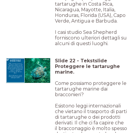
tartarughe in Costa Rica,
Nicaragua, Mayotte, Italia,
Honduras, Florida (USA), Capo
Verde, Antigua e Barbuda.
I casi studio Sea Shepherd
forniscono ulteriori dettagli su
alcuni di questi luoghi.
Slide
22
-
Tekstslide
LA CITES E LE LEGGI
INTERNAZIONALI
CITES - Convenzione sul
Proteggere le tartarughe
Commercio Internazionale
delle Specie Minacciate di
Estinzione, prevede che tutti
gli stati firmatari proibiscano
il commercio di tartarughe
marine.
marine o qualsiasi
prodotto che da esse
derivi.
Alcuni stati hanno norme
interne per proteggere le
tartarughe marine.
Come possiamo proteggere le
tartarughe marine dai
bracconieri?
Esistono leggi internazionali
che vietano il trasporto di parti
di tartarughe o dei prodotti
derivati. Il che ci fa capire che
il bracconaggio è molto spesso