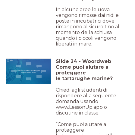
In alcune aree le uova
vengono rimosse dai nidi e
poste in incubatrici dove
rimangono al sicuro fino al
momento della schiusa
quando i piccoli vengono
liberati in mare.
Slide
24
-
Woordweb
Come puoi aiutare a
Come puoi aiutare a proteggere
proteggere
le tartarughe marine?
le tartarughe marine?
Chiedi agli studenti di
rispondere alla seguente
domanda usando
www.LessonUp.app o
discutine in classe.
“Come puoi aiutare a
proteggere