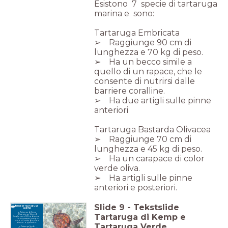
Esistono 7 specie di tartaruga
marina e sono:
Tartaruga Embricata
➢ Raggiunge 90 cm di
lunghezza e 70 kg di peso.
➢ Ha un becco simile a
quello di un rapace, che le
consente di nutrirsi dalle
barriere coralline.
➢ Ha due artigli sulle pinne
anteriori
Tartaruga Bastarda Olivacea
➢ Raggiunge 70 cm di
lunghezza e 45 kg di peso.
➢ Ha un carapace di color
verde oliva.
➢ Ha artigli sulle pinne
anteriori e posteriori.
Slide
9
-
Tekstslide
SPECIE DI TARTARUGA
MARINA
Tartaruga di Kemp
Tartaruga di Kemp e
Raggiunge 66 cm di
lunghezza e 50 kg di peso.
Ha un carapace marrone
scuro e il ventre di colore
bianco o giallastro.
Tartaruga Verde.
Tartaruga Verde