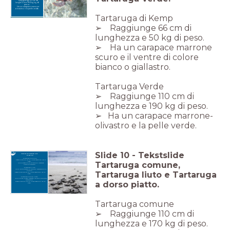
Raggiunge 110 cm di
lunghezza e 190kg kg di
peso.
Ha un carapace marrone-
olivastro e la pelle verde.
Tartaruga di Kemp
➢ Raggiunge 66 cm di
lunghezza e 50 kg di peso.
➢ Ha un carapace marrone
scuro e il ventre di colore
bianco o giallastro.
Tartaruga Verde
➢ Raggiunge 110 cm di
lunghezza e 190 kg di peso.
➢ Ha un carapace marrone-
olivastro e la pelle verde.
Slide
10
-
Tekstslide
SPECIE DI TARTARUGA
MARINA
Tartaruga Comune
Raggiunge 110 cm di lunghezza e 170 kg di
Tartaruga comune,
peso.
Ha una testa molto grande e il carapace
marrone rossiccio.
Tartaruga Liuto
Ha un sottile strato di pelle sul carapace simile
al cuoio.
Tartaruga liuto e Tartaruga
Raggiunge 183 cm di lunghezza e 500 kg di
peso.
Tartaruga a Dorso Piatto
Ha un dorso piatto rispetto a quello delle altre
tartarughe.
a dorso piatto.
Raggiunge 99 cm di lunghezza e 90 kg di
peso.
Tartaruga comune
➢ Raggiunge 110 cm di
lunghezza e 170 kg di peso.