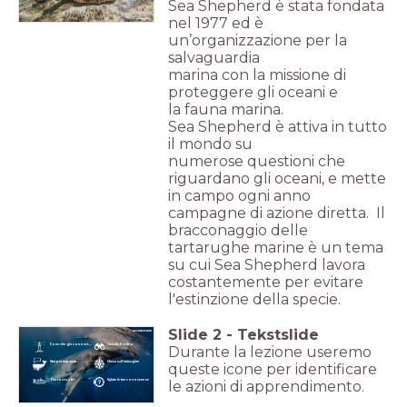
Sea Shepherd è stata fondata
nel 1977 ed è
un’organizzazione per la
salvaguardia
marina con la missione di
proteggere gli oceani e
la
fauna marina.
Sea Shepherd è attiva in tutto
il mondo su
numerose
questioni che
riguardano gli oceani, e mette
in
campo ogni anno
campagne di azione diretta. Il
bracconaggio delle
tartarughe marine è un tema
su cui Sea Shepherd lavora
costantemente per evitare
l'estinzione della specie.
Slide
2
-
Tekstslide
Cose che già conosci...
Guarda il video
Durante la lezione useremo
Stai per imparare...
Clicca sull'immagine
queste icone per identificare
Ora tocca a te!
Valuta le tue conoscenze
le azioni di apprendimento.