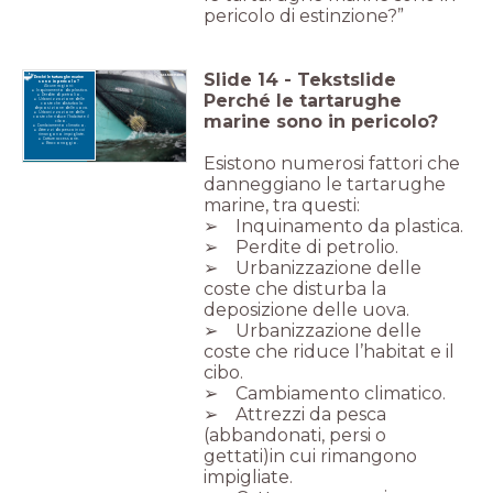
pericolo di estinzione?”
Slide
14
-
Tekstslide
Perché le tartarughe marine
sono in pericolo?
Alcune ragioni:
Inquinamento da plastica.
Perché le tartarughe
Perdite di petrolio.
Urbanizzazione delle
coste che disturba la
deposizione delle uova.
Urbanizzazione delle
marine sono in pericolo?
coste che riduce l’habitat e il
cibo.
Cambiamento climatico.
Attrezzi da pesca in cui
rimangono impigliate.
Catture accessorie.
Bracconaggio.
Esistono numerosi fattori che
danneggiano le tartarughe
marine, tra questi:
➢ Inquinamento da plastica.
➢ Perdite di petrolio.
➢ Urbanizzazione delle
coste che disturba la
deposizione delle uova.
➢ Urbanizzazione delle
coste che riduce l’habitat e il
cibo.
➢ Cambiamento climatico.
➢ Attrezzi da pesca
(abbandonati, persi o
gettati)in cui rimangono
impigliate.