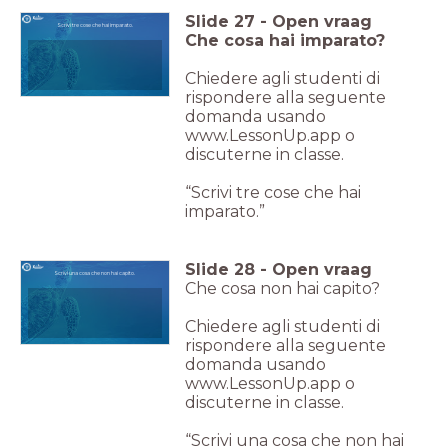
Slide
27
-
Open vraag
Scrivi tre cose che hai imparato.
Che cosa hai imparato?
Chiedere agli studenti di
rispondere alla seguente
domanda usando
www.LessonUp.app o
discuterne in classe.
“Scrivi tre cose che hai
imparato.”
Slide
28
-
Open vraag
Scrivi una cosa che non hai capito.
Che cosa non hai capito?
Chiedere agli studenti di
rispondere alla seguente
domanda usando
www.LessonUp.app o
discuterne in classe.
“Scrivi una cosa che non hai