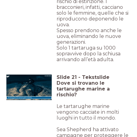
rischio di estinzione. I
bracconieri, infatti, cacciano
solo le femmine, quelle che si
riproducono deponendo le
uova.
Spesso prendono anche le
uova, eliminando le nuove
generazioni.
Solo 1 tartaruga su 1000
sopravvive dopo la schiusa
arrivando all’età adulta.
Slide
21
-
Tekstslide
Dove si trovano le
tartarughe marine a
rischio?
Proteggere le tartarughe marine.
Le tartarughe marine
vengono cacciate in molti
luoghi in tutto il mondo.
Sea Shepherd ha attivato
campagne per proteggere le