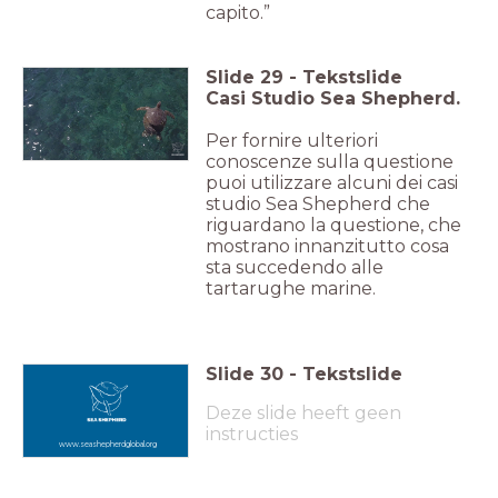
capito.”
Slide
29
-
Tekstslide
Casi Studio Sea Shepherd.
Per fornire ulteriori
conoscenze sulla questione
puoi utilizzare alcuni dei casi
studio Sea Shepherd che
riguardano la questione, che
mostrano innanzitutto cosa
sta succedendo alle
tartarughe marine.
Slide
30
-
Tekstslide
Deze slide heeft geen
instructies
www.seashepherdglobal.org