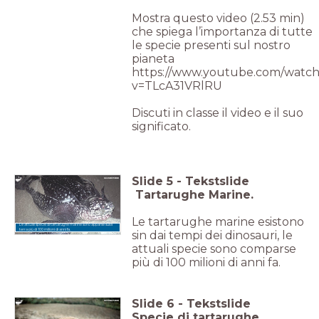
Mostra questo video (2.53 min)
che spiega l’importanza di tutte
le specie presenti sul nostro
pianeta
https://www.youtube.com/watch
v=TLcA31VRlRU
Discuti in classe il video e il suo
significato.
Slide
5
-
Tekstslide
Tartarughe Marine.
Le tartarughe marine esistono
Le attuali specie di tartarughe marine sono apparse sulla
terra più di 100 milioni di anni fa.
sin dai tempi dei dinosauri, le
attuali specie sono comparse
più di 100 milioni di anni fa.
Slide
6
-
Tekstslide
Specie di tartarughe