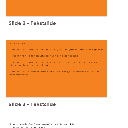
Slide
2
-
Tekstslide
DOEL VAN DE LES
• Het kunnen maken van een schatting van de tijdsduur die je hebt gelopen
• Het kunnen kiezen en uitvoeren van een eigen tempo
• Het kunnen maken van een schatting van je hartslagfrequentie door
middel van handmatige telling
• Het kunnen verwerken in een tabel van de opgemeten waarden van de
loopopdrachten.
Slide
3
-
Tekstslide
Tijdens deze les(sen) werken we in groepjes van drie.
Jullie werken aan 3 opdrachten.