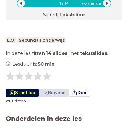
1
/
14
volgende
Slide
1
:
Tekstslide
L.O.
Secundair onderwijs
In deze les zitten
14 slides
,
met
tekstslides
.
Lesduur is:
50
min
Start les
Bewaar
Deel
Printen
Onderdelen in deze les