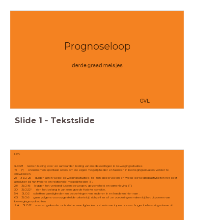
Prognoseloop
derde graad meisjes
GVL
Slide
1
-
Tekstslide
LPD :
3LO:23 nemen leiding over en aanvaarden leiding van medeleerlingen in bewegingssituaties
19 (*) ondernemen spontaan acties om de eigen mogelijkheden en talenten in bewegingssituaties verder te
ontwikkelen.
21 3 LO 25 duiden aan in welke bewegingssituaties ze zich goed voelen en welke bewegingsactiviteiten het best
aansluiten bij hun fysieke en relationele mogelijkheden (T).
28 3LO:16 leggen het verband tussen bewegen, gezondheid en samenleving (T).
30 3LO:22* zien het belang in van een goede fysieke conditie.
54 3LO:2 schatten vaardigheden en beperkingen van anderen in en handelen hier naar .
63 3LO:6 gaan volgens vooropgestelde criteria bij zichzelf na of ze vorderingen maken bij het uitvoeren van
bewegingsopdrachten.
74 3LO:12 voeren gekende motorische vaardigheden op basis van lopen op een hoger beheersingsniveau uit.