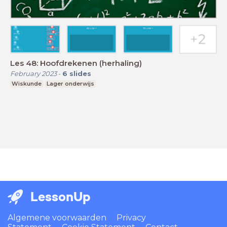
Les 48: Hoofdrekenen (herhaling)
February 2023
-
6
slides
Wiskunde
Lager onderwijs
LessonUp
Algemene voorwaarden
Privacy