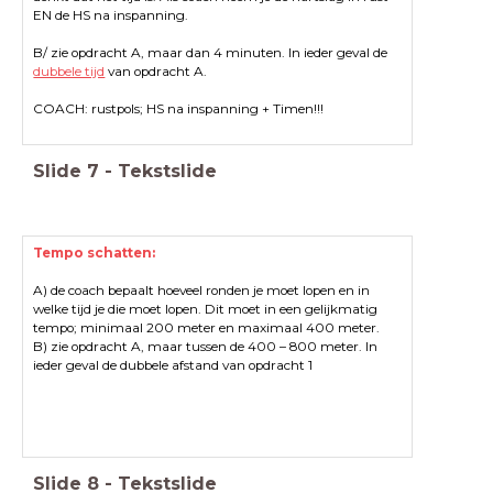
EN de HS na inspanning.
B/ zie opdracht A, maar dan 4 minuten. In ieder geval de
dubbele tijd
van opdracht A.
COACH: rustpols; HS na inspanning + Timen!!!
Slide
7
-
Tekstslide
Tempo schatten:
A) de coach bepaalt hoeveel ronden je moet lopen en in
welke tijd je die moet lopen. Dit moet in een gelijkmatig
tempo; minimaal 200 meter en maximaal 400 meter.
B) zie opdracht A, maar tussen de 400 – 800 meter. In
ieder geval de dubbele afstand van opdracht 1
Slide
8
-
Tekstslide