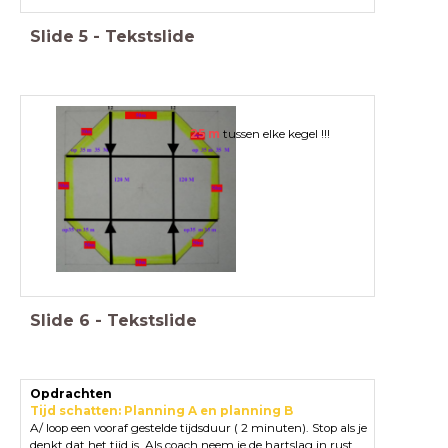
Slide
5
-
Tekstslide
25 m
tussen elke kegel !!!
Slide
6
-
Tekstslide
Opdrachten
Tijd schatten: Planning A en planning B
A/ loop een vooraf gestelde tijdsduur ( 2 minuten). Stop als je
denkt dat het tijd is. Als coach neem je de hartslag in rust