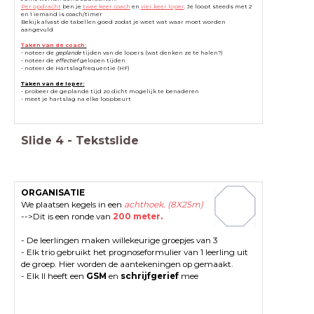
Per opdracht
ben je
twee keer coach
en
vier keer loper
. Je loopt steeds met 2
en 1 iemand is coach/timer
Bekijk alvast de tabellen goed zodat je weet wat waar moet worden
aangevuld
Taken van de coach:
- noteer de
geplande
tijden van de lopers (wat denken ze te halen?)
- noteer de
effectief
gelopen tijden
- noteer de Hartslagfrequentie (HF)
Taken van de loper:
- probeer de geplande tijd zo dicht mogelijk te benaderen
- meet je hartslag na elke loopbeurt
Slide
4
-
Tekstslide
ORGANISATIE
We plaatsen kegels in een
achthoek. (8X25m)
-->Dit is een ronde van
200 meter.
- De leerlingen maken willekeurige groepjes van 3
- Elk trio gebruikt het prognoseformulier van 1 leerling uit
de groep. Hier worden de aantekeningen op gemaakt.
- Elk ll heeft een
GSM
en
schrijfgerief
mee