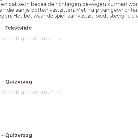
en dat ze in bepaalde richtingen bewogen kunnen wo
ren die aan je botten vastzitten. Met hulp van gewricht
en. Het bot waar de spier aan vastzit, biedt stevigheid
-
Tekstslide
de heeft geen instructies
-
Quizvraag
de heeft geen instructies
-
Quizvraag