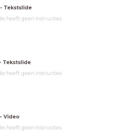
-
Tekstslide
de heeft geen instructies
-
Tekstslide
de heeft geen instructies
-
Video
de heeft geen instructies