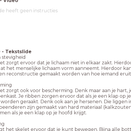
-
Video
de heeft geen instructies
0
-
Tekstslide
 stevigheid
et zorgt ervoor dat je lichaam niet in elkaar zakt. Hierd
at het menselijke lichaam vorm aanneemt. Hierdoor kan 
een reconstructie gemaakt worden van hoe iemand eruit
rming
et zorgt ook voor bescherming. Denk maar aan je hart, je
bbenkast. Je ribben zorgen ervoor dat als je een klap op je
worden geraakt. Denk ook aan je hersenen. Die liggen i
beenderen zijn gemaakt van hard materiaal (kalkzouten
en als je een klap op je hoofd krijgt.
ng
t het skelet ervoor dat je kunt bewegen. Bijna alle bott