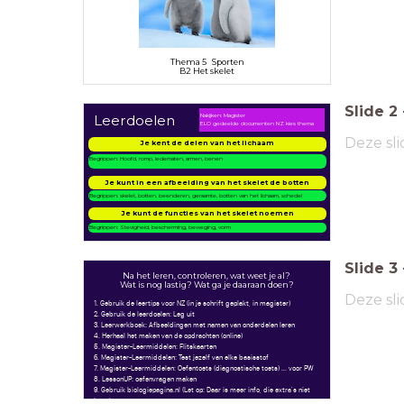
Thema 5 Sporten
B2 Het skelet
Slide
2
Nakijken: Magister
Leerdoelen
ELO gedeelde documenten NZ kies thema
Deze sli
Je kent de delen van het lichaam
Begrippen: Hoofd, romp, ledematen, armen, benen
Je kunt in een afbeelding van het skelet de botten
benoemen
Begrippen: skelet, botten, beenderen, geraamte, botten van het lichaam, schedel
Je kunt de functies van het skelet noemen
Begrippen: Stevigheid, bescherming, beweging, vorm
Slide
3
Na het leren, controleren, wat weet je al?
Wat is nog lastig? Wat ga je daaraan doen?
Deze sli
1. Gebruik de leertips voor NZ (in je schrift geplakt, in magister)
2. Gebruik de leerdoelen: Leg uit
3. Leerwerkboek: Afbeeldingen met namen van onderdelen leren
4. Herhaal het maken van de opdrachten (online)
5. Magister-Leermiddelen: Flitskaarten
6. Magister-Leermiddelen: Test jezelf van elke basisstof
7. Magister-Leermiddelen: Oefentoets (diagnostische toets) ... voor PW
8. LessonUP: oefenvragen maken
9. Gebruik biologiepagina.nl (Let op: Daar is meer info, die extra's niet
leren)