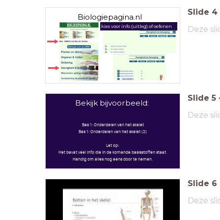
Slide
4
Biologiepagina.nl
kies voor info (uitleg) of oefenen
Deze sli
Slide
5
Bekijk bijvoorbeeld:
Deze sli
Bas 1: Onderdelen van het skelet
Bas 1: Onderdelen van het skelet (2)
Let op:
Het bevat veel info die in de komende basisstoffen staat.
Handig om alles nog eens door te nemen.
Slide
6
Deze sli