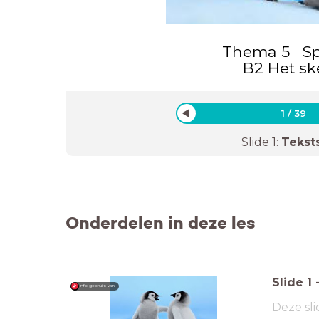
Thema 5 Sp
B2 Het sk
1
/
39
Slide
1
:
Tekst
Onderdelen in deze les
Slide
1
Info gebruikt van:
Deze sli