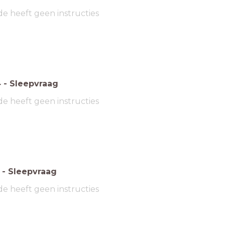
de heeft geen instructies
4
-
Sleepvraag
de heeft geen instructies
-
Sleepvraag
de heeft geen instructies