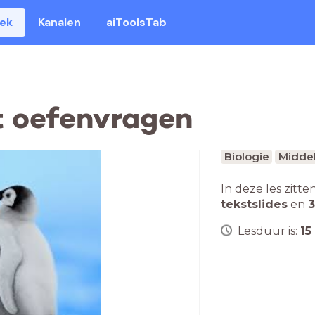
eek
Kanalen
aiToolsTab
t oefenvragen
Biologie
Middel
In deze les zitte
tekstslides
en
3
Lesduur is:
15