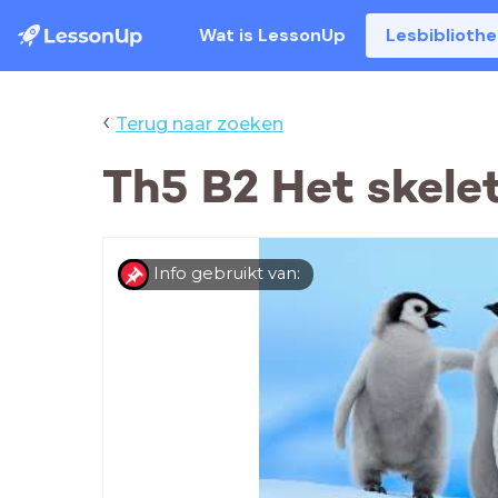
Wat is LessonUp
Lesbiblioth
‹
Terug naar zoeken
Th5 B2 Het skele
Info gebruikt van: