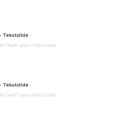
-
Tekstslide
de heeft geen instructies
-
Tekstslide
de heeft geen instructies