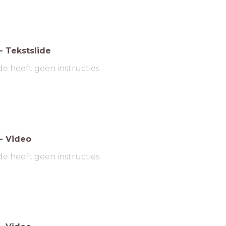
-
Tekstslide
de heeft geen instructies
-
Video
de heeft geen instructies