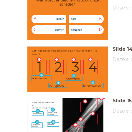
Wat wordt er beschermd door onze
schedel?
Deze sli
A
B
longen
hart
C
D
darmen
hersenen
Slide
1
Zet in de goede volgorde, van boven naar beneden (1 is
boven)
Deze sli
1
2
3
4
borstwervel
halswervel
lendenwervel
heiligbeen
Slide
15
Sleep naar de botten die
je
ziet op de röntgenfoto:
Deze sli
middenhands
Spaakbeen
beentjes
Ellepijp
handwortel
beentjes