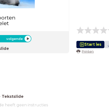
orten
elet
volgende
Start les
slide
Printen
-
Tekstslide
de heeft geen instructies