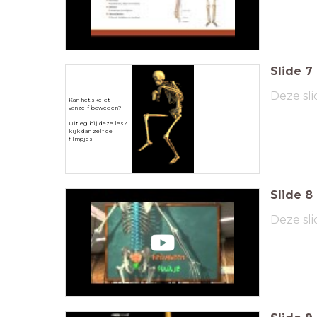
Slide
7
Deze sli
Kan het skelet
vanzelf bewegen?
Uitleg bij deze les?
kijk dan zelf de
filmpjes
Slide
8
Deze sli