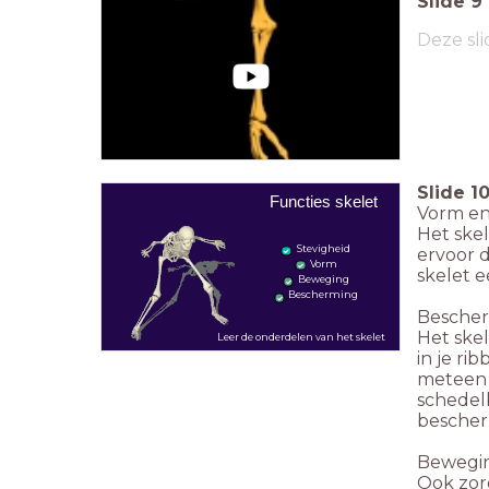
Slide
9
Deze sli
Slide
1
Functies skelet
Vorm en
Het skel
Stevigheid
ervoor d
Vorm
skelet 
Beweging
Bescherming
Besche
Het skel
Leer de onderdelen van het skelet
in je ri
meteen 
schedel
bescherm
Bewegi
Ook zorg