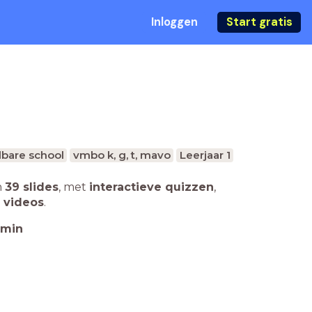
Inloggen
Start gratis
bare school
vmbo k, g, t, mavo
Leerjaar 1
n
39 slides
,
met
interactieve quizzen
,
 videos
.
min