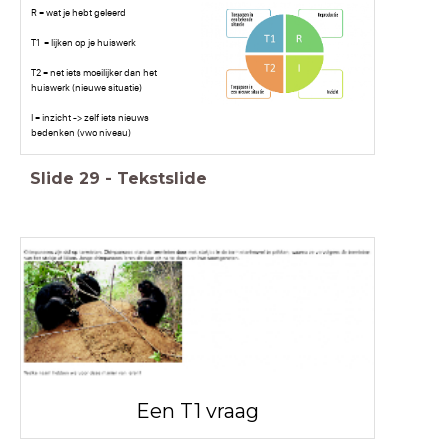
R = wat je hebt geleerd
T1 = lijken op je huiswerk
T2 = net iets moeilijker dan het
huiswerk (nieuwe situatie)
I = inzicht -> zelf iets nieuws
bedenken (vwo niveau)
Slide
29
-
Tekstslide
Een T1 vraag