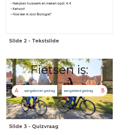
- Nakijken huiswerk en maken opdr. 4.4
- Kahoot!
- Hoe leer ik voor Biologie?
Slide
2
-
Tekstslide
Fietsen is:
A
B
aangeboren gedrag
aangeleerd gedrag
Slide
3
-
Quizvraag