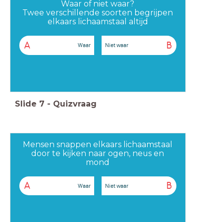
Waar of niet waar?
Twee verschillende soorten begrijpen
elkaars lichaamstaal altijd
A
B
Waar
Niet waar
Slide
7
-
Quizvraag
Mensen snappen elkaars lichaamstaal
door te kijken naar ogen, neus en
mond
A
B
Waar
Niet waar