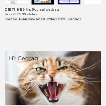
D1BTh8 B3 lln: Sociaal gedrag
April 2022
-
35
slides
Biologie
Middelbare school
vmbo t, mavo
Leerjaar 1