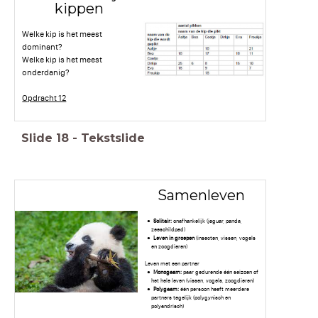
kippen
Welke kip is het meest
dominant?
Welke kip is het meest
onderdanig?
Opdracht 12
Slide
18
-
Tekstslide
Samenleven
Solitair:
onafhankelijk (jaguar, panda,
zeeschildpad)
Leven in groepen
(insecten, vissen, vogels
en zoogdieren)
Leven met een partner
Monogaam:
paar gedurende één seizoen of
het hele leven (vissen, vogels, zoogdieren)
Polygaam:
één persoon heeft meerdere
partners tegelijk (polygynisch en
polyandrisch)