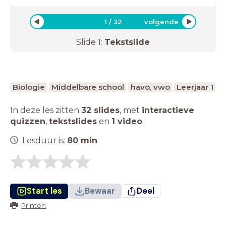
1
/
32
volgende
Slide
1
:
Tekstslide
Biologie
Middelbare school
havo, vwo
Leerjaar 1
In deze les zitten
32 slides
,
met
interactieve
quizzen
,
tekstslides
en
1 video
.
Lesduur is:
80
min
Start les
Bewaar
Deel
Printen