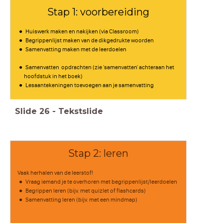
Stap 1: voorbereiding
Huiswerk maken en nakijken (via Classroom)
Begrippenlijst maken van de dikgedrukte woorden
Samenvatting maken met de leerdoelen
Samenvatten opdrachten (zie 'samenvatten' achteraan het
hoofdstuk in het boek)
Lesaantekeningen toevoegen aan je samenvatting
Slide
26
-
Tekstslide
Stap 2: leren
Vaak herhalen van de leerstof!
Vraag iemand je te overhoren met begrippenlijst/leerdoelen
Begrippen leren (bijv. met quizlet of flashcards)
Samenvatting leren (bijv. met een mindmap)