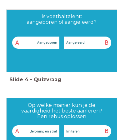
Is voetbaltalent:
aangeboren of aangeleerd?
A
B
Aangeboren
Aangeleerd
Slide
4
-
Quizvraag
Op welke manier kun je de
vaardigheid het beste aanleren?
Een rebus oplossen
A
B
Beloning en straf
Imiteren