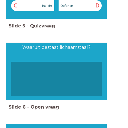
C
D
Inzicht
Oefenen
Slide
5
-
Quizvraag
Waaruit bestaat lichaamstaal?
Slide
6
-
Open vraag