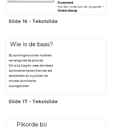
Dominant
Het dier onderaan de rangorde =
Onderdanig
Slide
16
-
Tekstslide
Wie is de baas?
Bij sommige soorten noemen
we rangorde de pikorde
Dit is bij kippen, waar de meest
dominante hanen/hennen als
eerste eten en zij pikken de
minder dominante
soortgenoten
Slide
17
-
Tekstslide
Pikorde bij