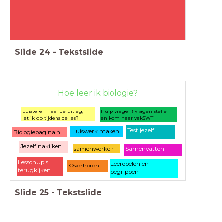
Slide
24
-
Tekstslide
Hoe leer ik biologie?
Luisteren naar de uitleg,
Hulp vragen! vragen stellen
let ik op tijdens de les?
en kom naar vakSWT
Test jezelf
Huiswerk maken
Biologiepagina.nl
Jezelf nakijken
samenwerken
Samenvatten
LessonUp's
Leerdoelen en
Overhoren
terugkijken
begrippen
Slide
25
-
Tekstslide