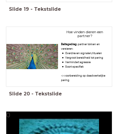
Slide
19
-
Tekstslide
Hoe vinden dieren een
partner?
Baltsgedrag:
partner lokken en
versieren:
Overdreven signalen/rituelen
Vergroot bereidheid tot paring
Vermindert agressie
Soort specifiek
-> voorbereiding op daadwerkelijke
paring
Slide
20
-
Tekstslide
0