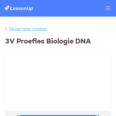
‹
Terug naar zoeken
3V Proefles Biologie DNA
Welkom bij Biologie
Deze proefles:
- Wat kan je verwachten van Biologie in de bovenbouw vwo?
- Voorbeeld miniles: Cel als eiwitfabriek
- Afsluiting/ Vragenronde