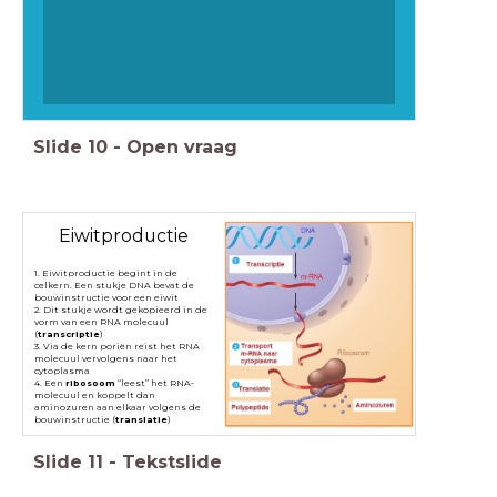
Slide
10
-
Open vraag
Eiwitproductie
1. Eiwitproductie begint in de
celkern. Een stukje DNA bevat de
bouwinstructie voor een eiwit
2. Dit stukje wordt gekopieerd in de
vorm van een RNA molecuul
(
transcriptie
)
3. Via de kern poriën reist het RNA
molecuul vervolgens naar het
cytoplasma
4. Een
ribosoom
“leest” het RNA-
molecuul en koppelt dan
aminozuren aan elkaar volgens de
bouwinstructie (
translatie
)
Slide
11
-
Tekstslide