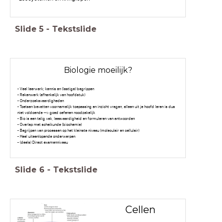
Slide
5
-
Tekstslide
Biologie moeilijk?
- Veel leerwerk; kennis en (lastige) begrippen
- Rekenwerk (afhankelijk van hoofdstuk)
- Onderzoeksvaardigheden
- Toetsen bevatten voornamelijk toepassing en inzicht vragen, alleen uit je hoofd leren is dus
niet voldoende --> goed oefenen noodzakelijk
- Bio is een talig vak, leesvaardigheid en formuleren van antwoorden
- Overlap met scheikunde (biochemie)
- Begrijpen van processen op het kleinste niveau (moleculair en cellulair)
- Heel uiteenlopende onderwerpen
- (deels) Direct examenniveau
Slide
6
-
Tekstslide
Cellen