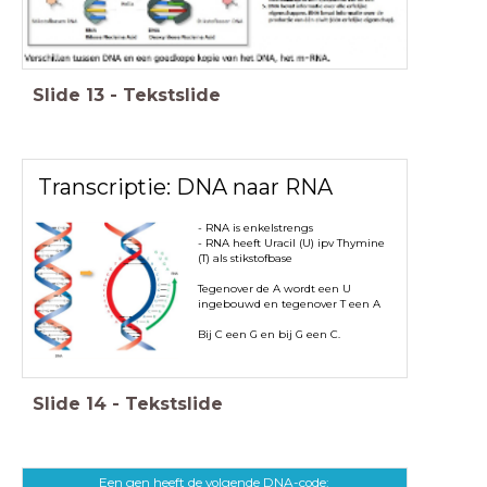
Slide
13
-
Tekstslide
Transcriptie: DNA naar RNA
- RNA is enkelstrengs
- RNA heeft Uracil (U) ipv Thymine
(T) als stikstofbase
Tegenover de A wordt een U
ingebouwd en tegenover T een A
Bij C een G en bij G een C.
Slide
14
-
Tekstslide
Een gen heeft de volgende DNA-code: