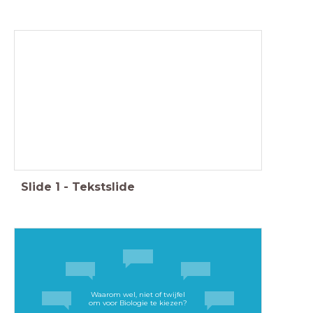
Welkom bij Biologie
Deze proefles:
- Wat kan je verwachten van Biologie in de bovenbouw vwo?
- Voorbeeld miniles: Cel als eiwitfabriek
- Afsluiting/ Vragenronde
Slide
1
-
Tekstslide
Waarom wel, niet of twijfel
om voor Biologie te kiezen?