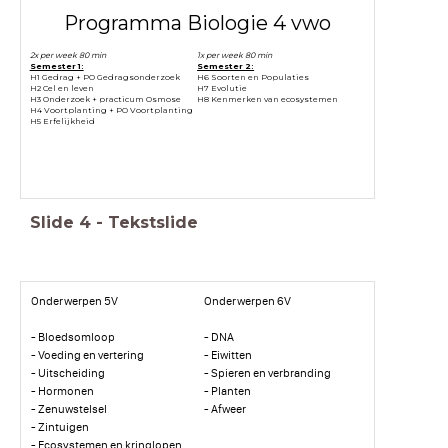
Programma Biologie 4 vwo
2x per week 80 min
1x per week 80 min
Semester 1:
Semester 2:
H1 Gedrag + PO Gedragsonderzoek
H6 Soorten en Populaties
H2 Cel en leven
H7 Evolutie
H3 Onderzoek + practicum Osmose
H8 Kenmerken van ecosystemen
H4 Voortplanting + PO Voortplanting
H5 Erfelijkheid
Slide
4
-
Tekstslide
Onderwerpen 5V
Onderwerpen 6V
- Bloedsomloop
- DNA
- Voeding en vertering
- Eiwitten
- Uitscheiding
- Spieren en verbranding
- Hormonen
- Planten
- Zenuwstelsel
- Afweer
- Zintuigen
- Ecosystemen en kringlopen