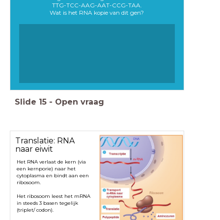
TTG-TCC-AAG-AAT-CCG-TAA.
Wat is het RNA kopie van dit gen?
Slide
15
-
Open vraag
Translatie: RNA
naar eiwit
Het RNA verlaat de kern (via
een kernporie) naar het
cytoplasma en bindt aan een
ribosoom.
Het ribosoom leest het mRNA
in steeds 3 basen tegelijk
(triplet/ codon).