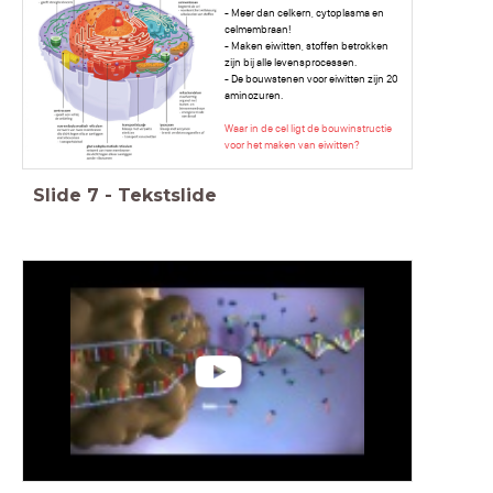
- Meer dan celkern, cytoplasma en
celmembraan!
- Maken eiwitten, stoffen betrokken
zijn bij alle levensprocessen.
- De bouwstenen voor eiwitten zijn 20
aminozuren.
Waar in de cel ligt de bouwinstructie
voor het maken van eiwitten?
Slide
7
-
Tekstslide