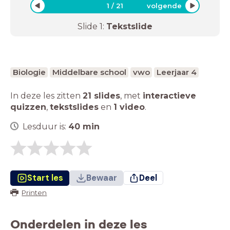
1
/
21
volgende
Slide
1
:
Tekstslide
Biologie
Middelbare school
vwo
Leerjaar 4
In deze les zitten
21 slides
,
met
interactieve
quizzen
,
tekstslides
en
1 video
.
Lesduur is:
40
min
Start les
Bewaar
Deel
Printen
Onderdelen in deze les