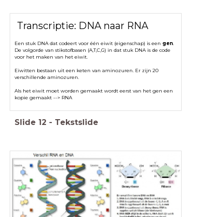
Transcriptie: DNA naar RNA
Een stuk DNA dat codeert voor één eiwit (eigenschap) is een
gen
.
De volgorde van stikstofbasen (A,T,C,G) in dat stuk DNA is de code
voor het maken van het eiwit.
Eiwitten bestaan uit een keten van aminozuren. Er zijn 20
verschillende aminozuren.
Als het eiwit moet worden gemaakt wordt eerst van het gen een
kopie gemaakt --> RNA
Slide
12
-
Tekstslide