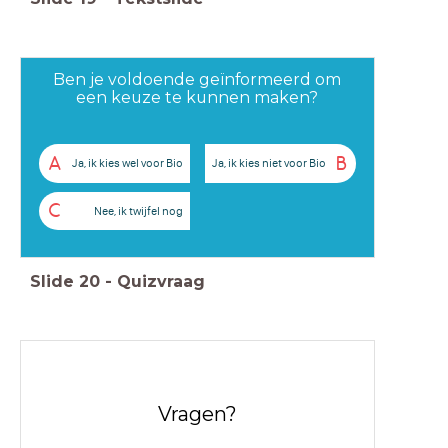
Ben je voldoende geïnformeerd om
een keuze te kunnen maken?
A
B
Ja, ik kies wel voor Bio
Ja, ik kies niet voor Bio
C
Nee, ik twijfel nog
Slide
20
-
Quizvraag
Vragen?