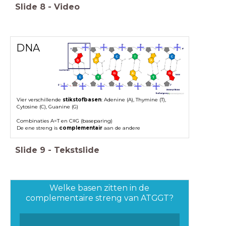
Slide
8
-
Video
DNA
Vier verschillende
stikstofbasen
: Adenine (A), Thymine (T),
Cytosine (C), Guanine (G)
Combinaties A=T en C≡G (baseparing)
De ene streng is
complementair
aan de andere
Slide
9
-
Tekstslide
Welke basen zitten in de
complementaire streng van ATGGT?