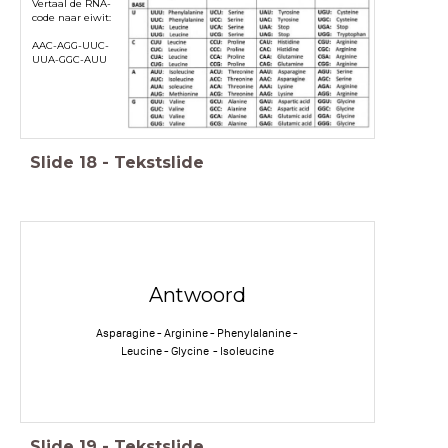
Vertaal de RNA-
code naar eiwit:
AAC-AGG-UUC-
UUA-GGC-AUU
Slide
18
-
Tekstslide
Antwoord
Asparagine - Arginine - Phenylalanine -
Leucine - Glycine - Isoleucine
Slide
19
-
Tekstslide