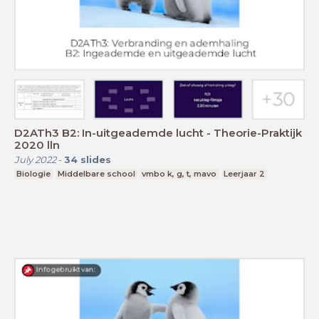
D2ATh3 B2: In-uitgeademde lucht - Theorie-Praktijk
2020 lln
July 2022
-
34
slides
Biologie
Middelbare school
vmbo k, g, t, mavo
Leerjaar 2