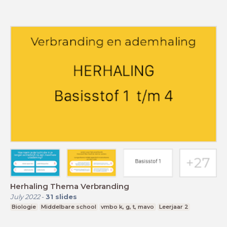
Herhaling Thema Verbranding
July 2022
-
31
slides
Biologie
Middelbare school
vmbo k, g, t, mavo
Leerjaar 2