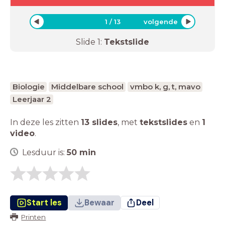
1
/
13
volgende
Slide
1
:
Tekstslide
Biologie
Middelbare school
vmbo k, g, t, mavo
Leerjaar 2
In deze les zitten
13 slides
,
met
tekstslides
en
1
video
.
Lesduur is:
50
min
Start les
Bewaar
Deel
Printen