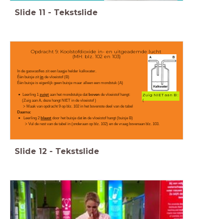
Slide
11
-
Tekstslide
Opdracht 9: Koolstofdioxide in- en uitgeademde lucht
(MH: blz. 102 en 103)
In de gaswasfles zit een laagje helder kalkwater.
Één buisje zit
in
de vloeistof (B)
Één buisje is eigenlijk geen buisje maar alleen een mondstuk (A)
Leerling 1
zuigt
aan het mondstukje dat
boven
de vloeistof hangt:
Zuig NIET aan B :
(
(Zuig aan A, deze hangt NIET in de vloeistof )
> Maak van opdracht 9 op blz. 102 in het bovenste deel van de tabel
Daarna:
Leerling 2
blaast
door het buisje dat
in
de vloeistof hangt (buisje B)
> Vul de rest van de tabel in (onderaan op blz. 102) en de vraag bovenaan blz. 103.
Slide
12
-
Tekstslide