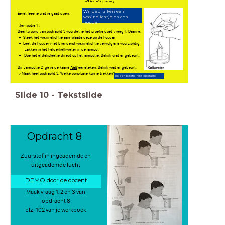
Wij gebruiken een
Eerst lees je wat je gaat doen.
waxinelichtje en een
houder
‘Jampotje 1’:
Beantwoord van opdracht 3 voordat je het proefje doet vraag 1. Daarna:
Steek het waxinelichtje aan, plaats deze op de houder
Laat de houder met brandend waxinelichtje vervolgens voorzichtig
zakken in het
helderkalkwater
in de jampot
Doe het afdekplaatje direct op het jampotje. Bekijk wat er gebeurt.
Bij 'Jampotje 2' ga je de kaars
Niet
aansteken. Bekijk wat er gebeurt.
> Maak heel opdracht 3. Welke conclusie kun je trekken?
lijkt een beetje rare opdracht
Slide
10
-
Tekstslide
Opdracht 8
Zuurstof in ingeademde en
uitgeademde lucht
DEMO door de docent
Maak vraag 1, 2 en 3 van
opdracht 8
blz. 102 van je werkboek