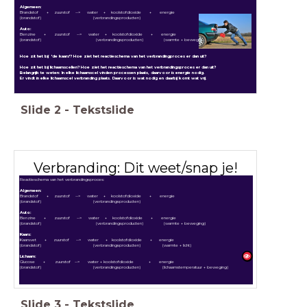
Algemeen:
Brandstof + zuurstof --> water + koolstofdioxide + energie
(brandstof) (verbrandingsproducten)
Auto:
Benzine + zuurstof --> water + koolstofdioxide + energie
(brandstof) (verbrandingsproducten) (warmte + beweging)
Hoe zit het bij 'de kaars'? Hoe ziet het reactieschema van het verbrandingproces er dan uit?
Hoe zit het bij lichaamscellen? Hoe ziet het reactieschema van het verbrandingsproces er dan uit?
Belangrijk te weten: In elke lichaamscel vinden processen plaats, daarvoor is energie nodig.
Er vindt in elke lichaamscel verbranding plaats. Daarvoor is wat nodig en daarbij komt wat vrij.
Slide
2
-
Tekstslide
Verbranding: Dit weet/snap je!
Reactieschema van het verbrandingsproces:
Algemeen:
Brandstof + zuurstof --> water + koolstofdioxide + energie
(brandstof) (verbrandingsproducten)
Auto:
Benzine + zuurstof --> water + koolstofdioxide + energie
(brandstof) (verbrandingsproducten) (warmte + beweging)
Kaars:
Kaarsvet + zuurstof --> water + koolstofdioxide + energie
(brandstof) (verbrandingsproducten) (warmte + licht)
Lichaam:
Glucose + zuurstof --> water + koolstofdioxide + energie
(brandstof) (verbrandingsproducten) (lichaamstemperatuur + beweging)
Slide
3
-
Tekstslide