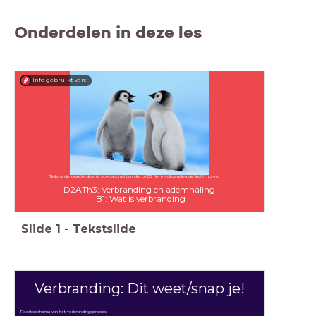
Onderdelen in deze les
Info gebruikt van:
Tijdens de praktijk doe je ook opdrachten die bij B2 (In- en uitgeademde lucht) horen.
D2ATh3: Verbranding en ademhaling
B1: Wat is verbranding
Slide
1
-
Tekstslide
Verbranding: Dit weet/snap je!
Reactieschema van het verbrandingsproces: