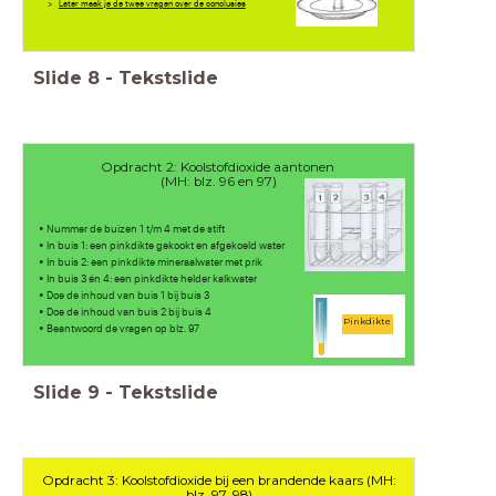
>
Later maak je de twee vragen over de conclusies
Slide
8
-
Tekstslide
Opdracht 2: Koolstofdioxide aantonen
(MH: blz. 96 en 97)
• Nummer de buizen 1 t/m 4 met de stift
• In buis 1: een pinkdikte gekookt en afgekoeld water
• In buis 2: een pinkdikte mineraalwater met prik
• In buis 3 én 4: een pinkdikte helder kalkwater
• Doe de inhoud van buis 1 bij buis 3
• Doe de inhoud van buis 2 bij buis 4
Pinkdikte
• Beantwoord de vragen op blz. 97
Slide
9
-
Tekstslide
Opdracht 3: Koolstofdioxide bij een brandende kaars (MH:
blz. 97, 98)