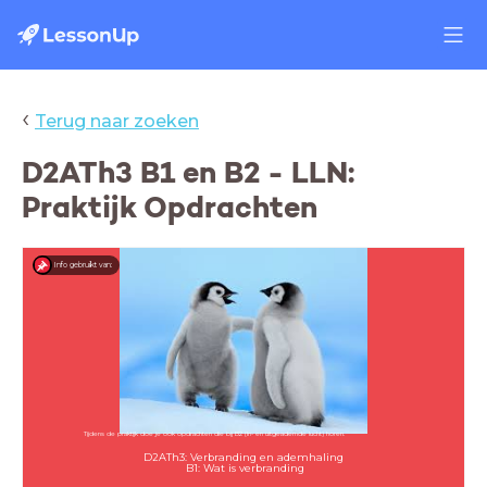
‹
Terug naar zoeken
D2ATh3 B1 en B2 - LLN:
Praktijk Opdrachten
Info gebruikt van:
Tijdens de praktijk doe je ook opdrachten die bij B2 (In- en uitgeademde lucht) horen.
D2ATh3: Verbranding en ademhaling
B1: Wat is verbranding