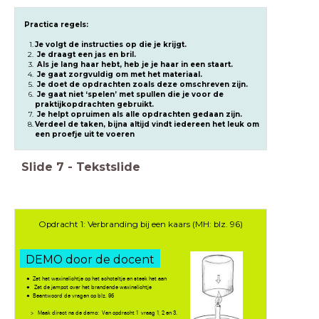
Practica regels:
Je volgt de instructies op die je krijgt.
Je draagt een jas en bril.
Als je lang haar hebt, heb je je haar in een staart.
Je gaat zorgvuldig om met het materiaal.
Je doet de opdrachten zoals deze omschreven zijn.
Je gaat niet ‘spelen’ met spullen die je voor de
praktijkopdrachten gebruikt.
Je helpt opruimen als alle opdrachten gedaan zijn.
Verdeel de taken, bijna altijd vindt iedereen het leuk om
een proefje uit te voeren
Slide
7
-
Tekstslide
Opdracht 1: Verbranding bij een kaars (MH: blz. 96)
DEMO door de docent
Zet het waxinelichtje op het schoteltje en steek het aan
Z
et de jampot over het brandende waxinelichtje
Beantwoord de vragen op blz. 96
> Maak direct na de demo: Van opdracht 1 vraag 1, 2 en 3.